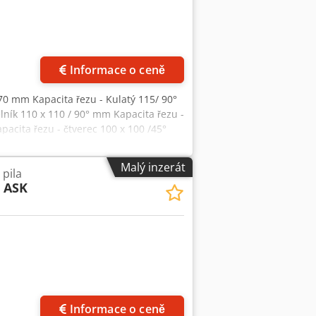
Informace o ceně
70 mm Kapacita řezu - Kulatý 115/ 90°
ník 110 x 110 / 90° mm Kapacita řezu -
acita řezu - čtverec 100 x 100 /45°
ýkon motoru 3 kW Hmotnost stroje cca
tá pila, pila se základním rámem,
Malý inzerát
pila
eriálu, chladicí systém, Možnost
 ASK
Informace o ceně