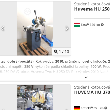
Studená kotoučová 
Huvema HU 250
Tata
320 km
1
/
10
Stav:
dobrý (použitý)
, Rok výroby:
2010
, průměr pilového kotouče:
vstupní napětí:
380 V
, výkon čerpadla chladicí kapaliny:
100 W
, Pro
HU250 DV Výrobce: Huvema Typ: HU 250 DV Rok výroby: 2010 Napětí:
hlava, rychloupínání. Dvourychlostní motor Kapalinové chlazení s 
250 x 32 mm Řezná kapacita 45° rovně: 50 x 60 mm Kapacita řezu v
Studená kotoučová 
45° ve čtverci: 55 mm Kapacita řezu pod úhlem 90° rovně: 55 x 95 
HUVEMA
HU 370
Kapacita řezu v úhlu 90° ve čtverci: 70 mm Cjdpetwdvisfx Akcsha Ro
Délka: 90 cm Hmotnost: cca 150 kg
Krefeld
651 km