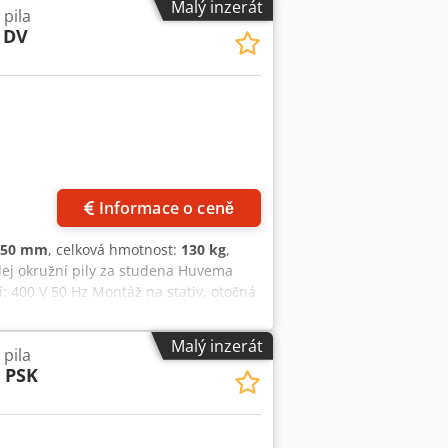
Malý inzerát
pila
 DV
Informace o ceně
250 mm
, celková hmotnost:
130 kg
,
dej okružní pily za studena Huvema
 400 V 50 Hz Montáž na stativ, otočná
čerpadlem Rozměry pilového kotouče:
 kruhu 45°: 65 mm Kapacita řezu v úhlu
Malý inzerát
pila
mm Kapacita řezu v kruhu 90°: 70 mm
 PSK
změry: Výška: 150 cm Šířka: 60 cm