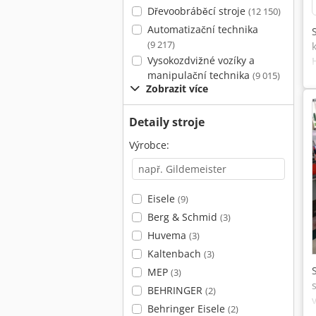
Dřevoobráběcí stroje
(12 150)
Automatizační technika
(9 217)
Vysokozdvižné vozíky a
manipulační technika
(9 015)
Zobrazit více
Detaily stroje
Výrobce:
Eisele
(9)
Berg & Schmid
(3)
Huvema
(3)
Kaltenbach
(3)
MEP
(3)
BEHRINGER
(2)
Behringer Eisele
(2)