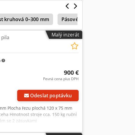
ru: 32 mm včetně mazacího systému
last kruhová 0–300 mm
Pásové pily horizontální – pln
Malý inzerát
pila
m
900 €
Pevná cena plus DPH
Odeslat poptávku
 mm Plocha řezu plochá 120 x 75 mm
kceha Hmotnost stroje cca. 150 kg ruční
rám se 2 zásuvkami