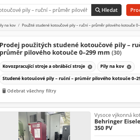
Hledat
Pro
ily na kov
Použité studené kotoučové pily – ruční – průměr pilového kotouče 
Prodej použitých studené kotoučové pily – ru
průměr pilového kotouče 0–299 mm
(30)
Kovozpracující stroje a obráběcí stroje
Pily na kov
Studené kotoučové pily – ruční – průměr pilového kotouče 0
Odebrat všechny filtry
Vysoce výkonná kot
Behringer Eisel
350 PV