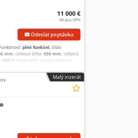
11 000 €
VB plus DPH
Odeslat poptávku
 Funkčnost:
plně funkční
, číslo
46 mm
, celková šířka:
650 mm
, celková
í:
400 V
, Nepoužitý, vysoce výkonný
vozních hodin. Připraveno pro použití
0° 45° Kruh (v mm) 10 / 120 10 / 120
Malý inzerát
kov
 x 8 / 170 x 100 8 x 8 / 120 x 100 S
u údržbovou jednotkou, motor s
omatického upínacího zařízení vlevo i
dicím zařízením a zásuvkou na třísky,
 6–8 bar. Provedení stroje odpovídá
E400V/50Hz). S plynule nastavitelným
vo i vpravo od pilového kotouče,
 otáčení, 400 V, 50 Hz, 1.4 / 1.9 kW.
cí snížení upínacího tlaku. S mikro-
 rozprašování nebo chlazení. Včetně