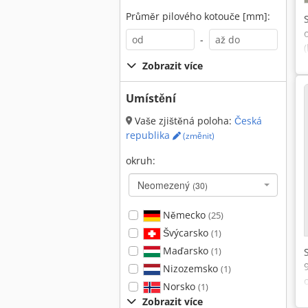
Průměr pilového kotouče [mm]:
-
Zobrazit více
Umístění
Vaše zjištěná poloha:
Česká
republika
(změnit)
okruh:
Neomezený
(30)
Německo
(25)
Švýcarsko
(1)
Maďarsko
(1)
Nizozemsko
(1)
Norsko
(1)
Zobrazit více