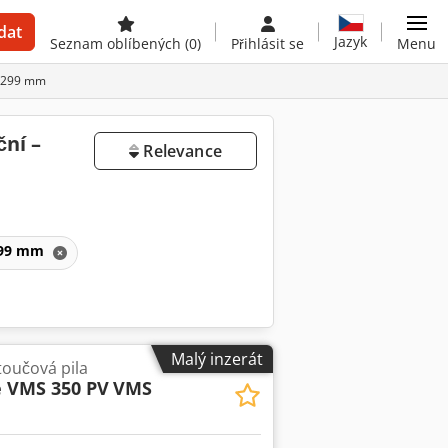
dat
Jazyk
Seznam oblíbených
(0)
Přihlásit se
Menu
0–299 mm
ční –
Relevance
–299 mm
Malý inzerát
oučová pila
e VMS 350 PV
VMS