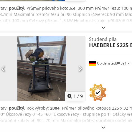
Stav:
použitý
, Průměr pilového kotouče: 300 mm Průměr řezu: 100 m
ot./min Maximální rozměr řezu při 90 stupních (čtverec): 90 mm Ma
(kruh): 100 mm Celkový příkon: 1,5 kW Hmotnost stroje: přibližně 0,
Akceha - Úhlový řez 45 stupňů jednostranně - Doraz materiálu až 1
Studená pila
HAEBERLE
S225 
Goldenstedt
591 k
1
/
9
Stav:
použitý
, Rok výroby:
2004
, Průměr pilového kotouče 225 x 32
90° Úkosové řezy 0°-45°-60° Úkosové řezy - stupnice po 1° Otáčky vř
obrábění kulatý při 90°: 70 mm Maximální průřez obrábění obdélník
Akezginnscsha Maximální průřez obrábění kulatý při 45°: 64 mm Ma