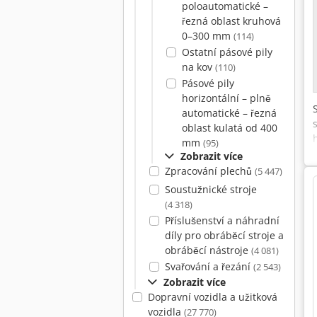
poloautomatické –
řezná oblast kruhová
0–300 mm
(114)
Ostatní pásové pily
na kov
(110)
Pásové pily
horizontální – plně
automatické – řezná
oblast kulatá od 400
mm
(95)
Zobrazit více
Zpracování plechů
(5 447)
Soustužnické stroje
(4 318)
Příslušenství a náhradní
díly pro obráběcí stroje a
obráběcí nástroje
(4 081)
Svařování a řezání
(2 543)
Zobrazit více
Dopravní vozidla a užitková
vozidla
(27 770)