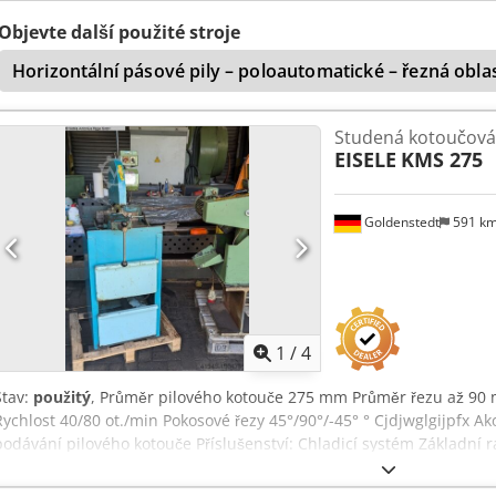
při 45°: 60 x 50 mm Průměr pilového kotouče: 225 mm Průměr otvo
včetně podstavce
Objevte další použité stroje
Horizontální pásové pily – poloautomatické – řezná ob
Studená kotoučová 
EISELE
KMS 275
Goldenstedt
591 k
1
/
4
Stav:
použitý
, Průměr pilového kotouče 275 mm Průměr řezu až 90
Rychlost 40/80 ot./min Pokosové řezy 45°/90°/-45° ° Cjdjwglgijpfx A
podávání pilového kotouče Příslušenství: Chladicí systém Základní 