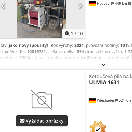
Hösbach
449 km
1
/
10
Stav:
jako nový (použitý)
, Rok výroby:
2024
, provozní hodiny:
10 h
,
stroje/vozidla:
10019781
, celková délka:
894 mm
, celková výška:
1 7
hmotnost:
330 kg
, typ vstupního proudu:
trojfázový
, vstupní napět
kotoučový pilový stroj od společnosti Berhinger Eisele. Max. 10 pro
pilových kotoučů do průměru 350 mm. Min. / max. rozsah řezu při: 9
Kotoučová pila na 
Čtverec (v mm) 8 / 100 8 / 100 Cjdozrlnujpfx Akcjha Obdélník (v mm) 8
ULMIA
1631
plynule nastavitelným hydro-pneumatickým posuvem, pneumaticko
možností změny směru otáčení, 400 V, 50 Hz, 1,4/1,9 kW, včetně aut
vpravo od pilového kotouče, stacionární základny s vestavěným chla
Wiesbaden
521 km
výška opěrné plochy pro materiál 900 mm. Požadovaný provozní tlak
normě CE. Pilový stroj je určen pro napájecí síť 400 V / 50 Hz (3LNP
hydro-pneumatickým posuvem, automatickým upínacím zařízením vle
pneumatickou údržbovou jednotkou, motorem s možností změny směru
Vyžádat obrázky
S přídavnou převodovkou pro 4 rychlosti 10/20/40/80 ot./min. S funk
rozprašovacím systémem s chladicím zařízením, tj. volitelná funkce