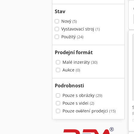
Stav
 370
Huvema Hu 315 Ask
Huvema Hu 370 Psk
Nový
(5)
Vystavovací stroj
(1)
Použitý
(24)
Prodejní formát
Malé inzeráty
(30)
Aukce
(0)
Podrobnosti
Pouze s obrázky
(29)
Pouze s videi
(2)
Pouze ověření prodejci
(15)