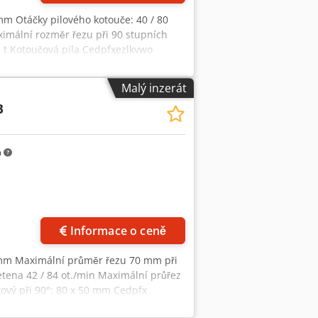
m Otáčky pilového kotouče: 40 / 80
ximální rozměr řezu při 90 stupních
5 t Kotoučová pila Cedpfxezlkvwo
170 mm - Čerpadlo chladicí kapaliny
Malý inzerát
B
m
Informace o ceně
 mm Maximální průměr řezu 70 mm při
etena 42 / 84 ot./min Maximální průřez
ový při 90°: 80 x 50 mm Cedpfx
ximální průřez obrábění obdélníkový