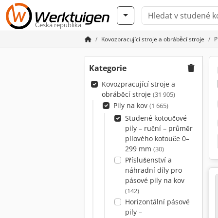
Česká republika
Kovozpracující stroje a obráběcí stroje
P
Kategorie
Kovozpracující stroje a
obráběcí stroje
(31 905)
Pily na kov
(1 665)
Studené kotoučové
pily – ruční – průměr
pilového kotouče 0–
299 mm
(30)
Příslušenství a
náhradní díly pro
pásové pily na kov
(142)
Horizontální pásové
pily –