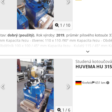
1
/
10
Stav:
dobrý (použitý)
, Rok výroby:
2019
, průměr pilového kotouče 3
mm Kapacita řezu - čtverec 110 x 110 /90° mm Kapacita řezu - Obdél
Obdélník 100 x 100 / 45° mm Kapacita řezu - Kulatý 115 / 45° mm Kap
mm otáčky pilového kotouče 22 / 44 ot./min Napětí 400 V / 50 Hz v
0,27t Rozměry (délka/šířka/výška) 980 x 790 x 780 mm nová, nepouži
Studená kotoučová 
2rychlostní motor, pneumatický rychloupínací svěrák, zastavení mat
HUVEMA
HU 315
pokosu 45° vlevo a 45° vpravo, Csdjvxli Nepfx Akceha
Krefeld
651 km
1
/
6