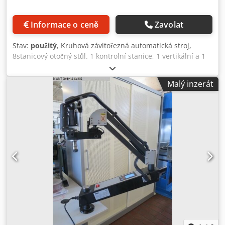
Uchycení adaptéru: TCS 2B Model: R950-027 Výkon: M3-
M27 Otáčky (ot./min.): 70 / 220 Potřeba vzduchu: 950 l/min
Informace o ceně
Zavolat
Tlak: 6-7bar Pracovní rozsah: Rmax 950 mm Konstrukce
paralelního ramene: Stabilní konstrukce ramene (tvrdý
Stav:
použitý
, Kruhová závitořezná automatická stroj,
hliníkový profil 58x40) Hmotnost: 29 kg Uchycení adaptéru:
8stanicový otočný stůl. 1 kontrolní stanice, 1 vertikální a 1
TCS 2B Standardní příslušenství pro všechny modely: -
horizontální závitořezací jednotka. S vodící patronou 1 mm
Paralelní rameno - vzduchový motor - 6 bezpečnostních
stoupání Chiron, závitořezná jednotka s vodící patronou 0,7
Malý inzerát
kluzných spojek podle vašeho výběru - Vodicí sloupek s
mm stoupání, M 4. Jedna odběrová stanice, chladicí
montážní přírubou - Radiální výložník (pro flexibilnější
zařízení. Djdpfx Afoyl Ntpjusck
pracovní rozsah) - Jednotka údržby - Pneumatický olej pro
počáteční plnění