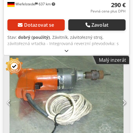
290 €
Wiefelstede
637 km
Pevná cena plus DPH
Dotazovat se
Zavolat
Stav:
dobrý (použitý)
, Závitník, závitořezný stroj,
závitořezná vrtačka - Integrovaná reverzní převodovka: s
rychlým zpětným chodem - Jmenovitý příkon: 280 W
Dcodpfx Asb A N Iisfujk - Max. řezací výkon: M8 - Připojení:
Malý inzerát
230 V - Hmotnost: 2,5 kg