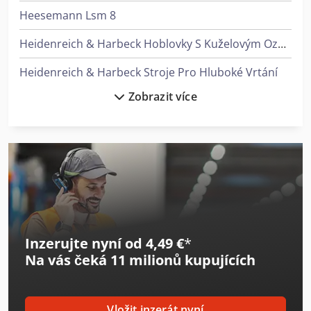
Heesemann Lsm 8
Heidenreich & Harbeck Hoblovky S Kuželovým Ozubením
Heidenreich & Harbeck Stroje Pro Hluboké Vrtání
Zobrazit více
Hitachi Zx38U-6
Holzkraft Vsa 38 L
Index Ms22-6
Linde L 10
Linde L 12
Inzerujte nyní od 4,49 €
*
Man Le 8
Na vás čeká
11 milionů kupujících
Man Tgl 8
Mercedes Benz Sklápěč
Vložit inzerát nyní