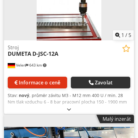
1
/
5
Stroj
DUMETA
D-JSC-12A
Velen
643 km
Informace o ceně
Zavolat
Stav:
nový
, průměr závitu M3 - M12 mm 400 U / min. 28
Nm tlak vzduchu 6 - 8 bar pracovní plocha 150 - 1900 mm
hmotnost stroje ca. 12 kg pneumatické závitořezy pro závit
M3 - M12, úhlově nastavitelné. 6 ks Rychloupínací sklíčidlo
Malý inzerát
se spojkou. volitelně: Pracovní stůl s T-drážkami:
750x600x650mm 990x700x800mm nebo. Magnetická
základna. K dispozici až do max. M16, M22 a M33. Dcodpfx