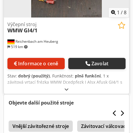
1
/
8
Výčepní stroj
WMW
GI4/1
Reichenbach am Heuberg
519 km
Informace o ceně
Zavolat
Stav:
dobrý (použitý)
, Funkčnost:
plně funkční
, 1 x
závitová vrtací frézka WMW Dcedpfezk I Alsx Afusk GI4/1 s
chladicím zařízením Stroj lze prohlédnout za provozu.
Objevte další použité stroje
Vnější závitořezné stroje
Závitovací válcovací st