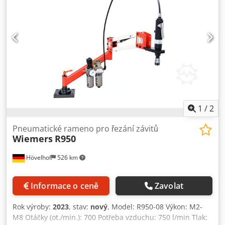
nožní provoz Obráběcí stroje Siegfried Volz
Rüschebrinkstr. 151-153 DE - 44143 Dortmund - Wambel
1
/
2
Pneumatické rameno pro řezání závitů
Wiemers
R950
Hövelhof
526 km
Informace o ceně
Zavolat
Rok výroby:
2023
, stav:
nový
, Model: R950-08 Výkon: M2-
M8 Otáčky (ot./min.): 700 Potřeba vzduchu: 750 l/min Tlak: