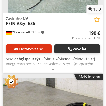
1
/
3
Závitořez M6
FEIN
ASge 636
190 €
Wiefelstede
637 km
Pevná cena plus DPH
Dotazovat se
Zavolat
Stav:
dobrý (použitý)
, Závitník, závitořez, závitovací stroj -
Integrovaná reverzační převodovka: s rychlým zpětným
chodem Dcsdpfx Afeb A N Ikoujk - Jmenovitý příkon: 230 W
- Max. řezací výkon: M6 - Připojení: 230 V - Hmotnost: 2,5 kg
Malý inzerát