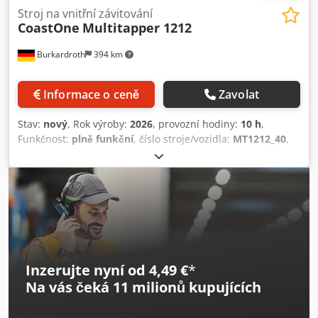
měsíců po instalaci Ihned k dodání; prodej vyhrazen
Stroj na vnitřní závitování
CoastOne
Multitapper 1212
Prohlídka pod proudem možná kdykoliv po dohodě
Burkardroth
394 km
Informace o ceně
Zavolat
Stav:
nový
, Rok výroby:
2026
, provozní hodiny:
10 h
,
Funkčnost:
plně funkční
, číslo stroje/vozidla:
MT1212_40
,
doba záruky:
36 měsíce
, Automatický stroj na zpracování
závitů Multitapper 1212 CoastOne - Vyrobeno ve Finsku
Nový stroj Zpracovací plocha: 1250x1250mm Velikosti
závitů: M2-M10 Počet vřeten: 3 (volitelně 4) 2x závitořezné
tvary; 1x zápustná vrtací stanice Mikromazání pro každé
vřeteno/nástrojovou stanici Ovládání: dotyková obrazovka
TC15 Numerické zadávání, import razníků - NC soubory
Dcsdpfx Aszlhgmefujk
Inzerujte nyní od 4,49 €
*
Na vás čeká
11 milionů kupujících