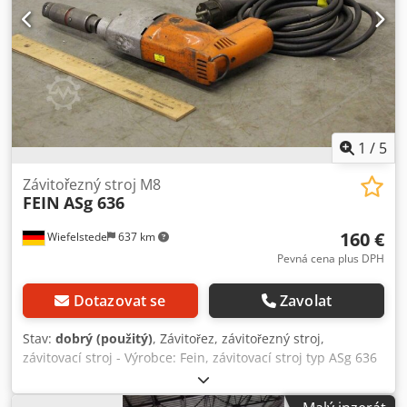
1
/
5
Závitořezný stroj M8
FEIN
ASg 636
160 €
Wiefelstede
637 km
Pevná cena plus DPH
Dotazovat se
Zavolat
Stav:
dobrý (použitý)
, Závitořez, závitořezný stroj,
závitovací stroj - Výrobce: Fein, závitovací stroj typ ASg 636
- Jmenovitý příkon: 280 W - Max. řezná kapacita: M8 -
Otáčky: 450 ot./min - Připojení: 220 V - Počet: 2x závitovací