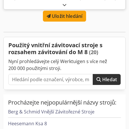
na řezání závitů matic STREICHER TS10 SP Rozsah závitů:
M6-M12 (1/4"-1/2") Max. vnější průměr součástek: 25 mm
Uložit hledání
Dodpszba Ddefx Afujck Max. rozměr přes plochy: 22 mm
Výkon motoru vřetena: 4 kW Otáčky vřetena: 430-4700
ot./min Max. výstup: 5 600 ks/h
Použitý vnitřní závitovací stroje s
rozsahem závitování do M 8
(20)
Nyní prohledávejte celý Werktuigen s více než
200 000 použitými stroji.
Hledat
Procházejte nejpopulárnější názvy strojů:
Berg & Schmid Vnější Závitořezné Stroje
Heesemann Ksa 8