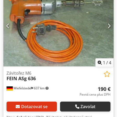
1
/
4
Závitořez M6
FEIN
ASg 636
190 €
Wiefelstede
637 km
Pevná cena plus DPH
Dotazovat se
Zavolat