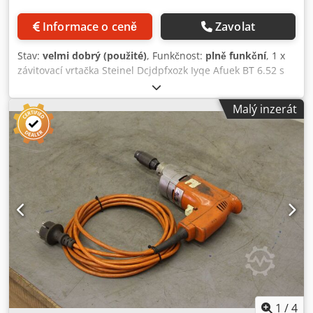
Informace o ceně
Zavolat
Stav:
velmi dobrý (použité)
, Funkčnost:
plně funkční
, 1 x
závitovací vrtačka Steinel Dcjdpfxozk Iyqe Afuek BT 6.52 s
chladicím systémem + malá upínací deska Technické
údaje: Max. velikost závitu: M 6 (další technické údaje viz
Malý inzerát
fotografie) Stroj lze prohlédnout za provozu.
1
/
4