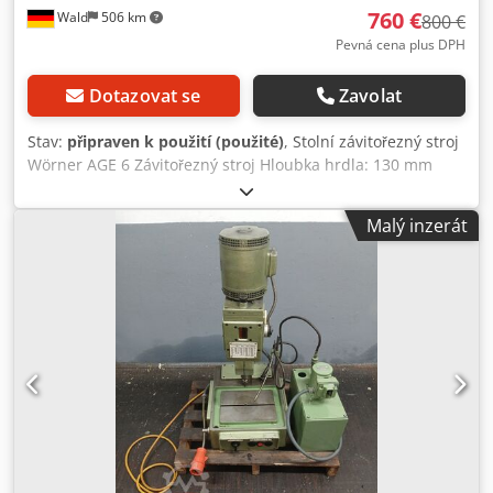
760 €
Wald
506 km
800 €
Pevná cena plus DPH
Dotazovat se
Zavolat
Stav:
připraven k použití (použité)
, Stolní závitořezný stroj
Wörner AGE 6 Závitořezný stroj Hloubka hrdla: 130 mm
Hloubka závitu: mechanicky nastavitelná Dvě rychlosti
Nožní ovládání Možnost ručního i automatického ovládání.
Malý inzerát
Potřeba místa: cca 650 mm x 350 mm x 750 mm ( d x š x v )
Můžete se zastavit na prohlídku. Můžeme pro vás také
zajistit cenově výhodnou spedici. zorganizovat Obdržíte
řádnou fakturu. Pro zahraniční zákazníky lze vystavit i
fakturu v čisté výši. Podmínkou je platné DIČ. Podmínkou je
předchozí prodej. Navštivte náš obchod a podívejte se na
naše další nabídky. Názvy společností a ochranné známky
jsou majetkem jejich vlastníků a jsou použity pouze k
identifikaci a popisu výrobků. Odchylky od technických
údajů a chyby v popisu výrobku se mohou vyskytnout a
jsou vyhrazeny Djdjukq I Depfx Afuock