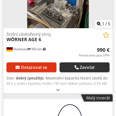
1
/
5
Stolní závitořezný stroj
WÖRNER
AGE 6
990 €
Dortmund
592 km
Pevná cena plus DPH
Dotazovat se
Zavolat
Stav:
dobrý (použitý)
, Maximální kapacita řezání závitů do
M 6 s vodicí kazetou hrdlo 130 mm Výkon pohonu 0,55 kW
Rozměry D x Š x V cca 350 x 650 x 750 mm Hmotnost cca 90
kg Dcsdenyh Tnjpfx Afuok Příslušenství / speciální funkce: -
Malý inzerát
Vodicí kazety se závitem: 1 x rozteč 0,5 mm 1 x rozteč 0,6
mm 1 x rozteč 0,7 mm 2 x rozteč 0,8 mm 1 x rozteč 1,0 mm
- Různé nastavitelné pracovní cykly, např: Automatický,