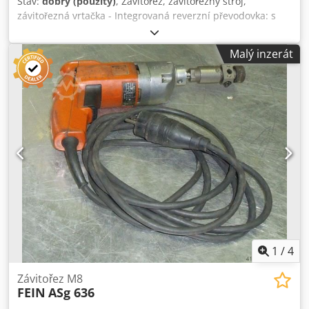
Stav:
dobrý (použitý)
, Závitořez, závitořezný stroj,
závitořezná vrtačka - Integrovaná reverzní převodovka: s
rychlým zpětným chodem - Jmenovitý příkon: 230 wattů -
Max. řezací výkon: M6 - Připojení: 230 voltů Dcodpfx Afjb A
Malý inzerát
N Iheuek - Hmotnost: 2,5 kg
1
/
4
Závitořez M8
FEIN
ASg 636