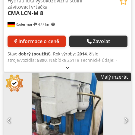
Hydraulická vysokozdvižná stolní
závitovací vrtačka
CMA
LCN-M 8
Rödermark
477 km
Informace o ceně
Zavolat
Stav:
dobrý (použitý)
, Rok výroby:
2014
, číslo
stroje/vozidla:
5890
, Nabídka 25118 Technické údaje: -
Výběrová kapacita cca. M 3 - M 8 - Pracovní oblast (poloměr
otáčení) cca. 1800 mm - Vícepolohová hlava
Malý inzerát
Dcodswmnhpopfx Afujk - Rychlosti 8 - 700 ot/min -
Rychlovýměnný držák nástrojů velikost 1 průměr 19 -
Pneumatické připojení 6 - 8 barů - Výška podnoží stolu 900
mm - Potřeba prostoru cca. Š 1000 x V 2000 x H 1000 mm -
Hmotnost cca. 100 kg