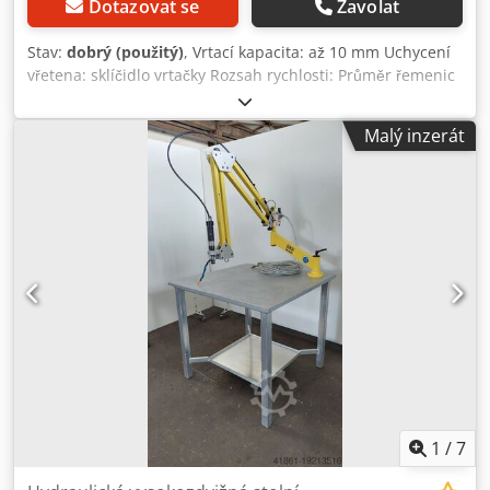
Dotazovat se
Zavolat
Stav:
dobrý (použitý)
, Vrtací kapacita: až 10 mm Uchycení
vřetena: sklíčidlo vrtačky Rozsah rychlosti: Průměr řemenic
Strana motoru: Strana vřetena: 38; 48; 66; 78 mm 90; 104;
120; 133 mm Otáčky motoru: 800 ot/min Zdvih: 100 mm
Malý inzerát
hrdlo: 300 mm Stůl: 400 x 400 mm Vzdálenost stolu -
sklíčidlo vrtačky max: 580 mm Vzdálenost stolu - sklíčidlo
vrtačky min: 130 mm Stůl: 400 x 400 mm Plocha: 750 x 480
mm Celkový výkon: 0,4 kW Příslušenství/vybavení: Sklíčidlo
vrtačky Stav: dobrý Dcedpfx Afoh Hrkisujk Hmotnost: 170 kg
Rozměry: 750 x 480 x 1 450 mm
1
/
7