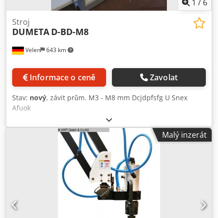
1
/
6
Stroj
DUMETA
D-BD-M8
Velen
643 km
Informace o ceně
Zavolat
Stav:
nový
, závit prům. M3 - M8 mm Dcjdpfsfg U Snex
Afuok
Malý inzerát