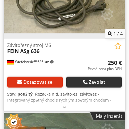
1
/
4
Závitořezný stroj M6
FEIN
ASg 636
250 €
Wiefelstede
636 km
Pevná cena plus DPH
Dotazovat se
Zavolat
Stav:
použitý
, Řezačka nití, závitořez, závitořez -
Integrovaný zpětný chod s rychlým zpětným chodem -
Jmenovitá spotřeba: 230 W - Max. Řezná kapacita: M6 -
Připojení: 230 voltů - Hmotnost: 2,3 kg Djdpfxjcm I T Us
Malý inzerát
Afuock