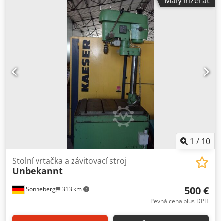
Malý inzerát
stroj k dispozici - Cena: za kus - Rozměry: 330/150/V80 mm
- Hmotnost: 2,3 kg Djdpfx Ajb A N Ibefuock
1
/
10
Stolní vrtačka a závitovací stroj
Unbekannt
500 €
Sonneberg
313 km
Pevná cena plus DPH