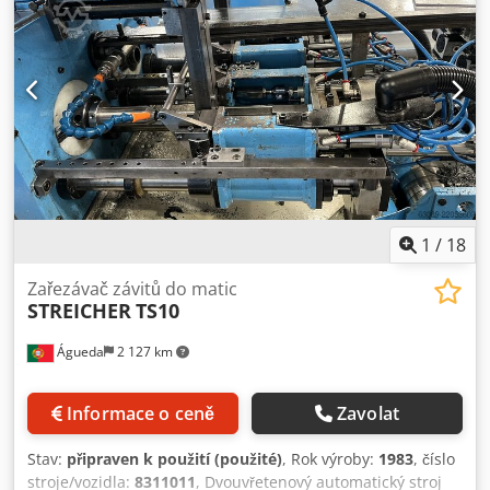
Afsd Iinuouek
1
/
18
Zařezávač závitů do matic
STREICHER
TS10
Águeda
2 127 km
Informace o ceně
Zavolat
Stav:
připraven k použití (použité)
, Rok výroby:
1983
, číslo
stroje/vozidla:
8311011
, Dvouvřetenový automatický stroj