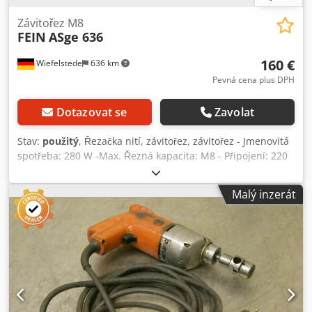
Závitořez M8
FEIN
ASge 636
160 €
Wiefelstede
636 km
Pevná cena plus DPH
Dotazovat se
Zavolat
Stav:
použitý
, Řezačka nití, závitořez, závitořez - Jmenovitá
spotřeba: 280 W -Max. Řezná kapacita: M8 - Připojení: 220
voltů - Rozměry: 290/200 / H60 mm - Hmotnost: 2,1 kg
Dcedpfx Aod R Nfqsfuok
Malý inzerát