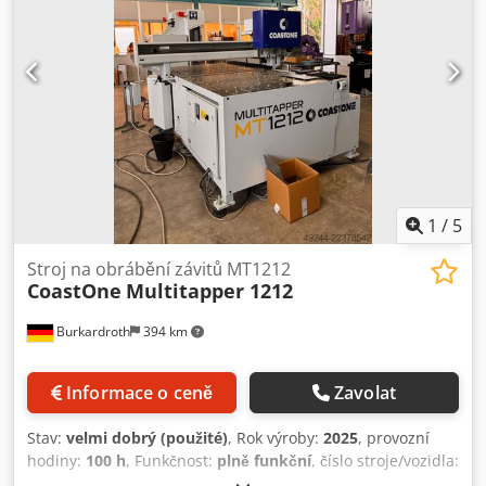
1
/
5
Stroj na obrábění závitů MT1212
CoastOne
Multitapper 1212
Burkardroth
394 km
Informace o ceně
Zavolat
Stav:
velmi dobrý (použité)
, Rok výroby:
2025
, provozní
hodiny:
100 h
, Funkčnost:
plně funkční
, číslo stroje/vozidla:
MT12121003
, pracovní rozsah:
1 250 mm
, celková