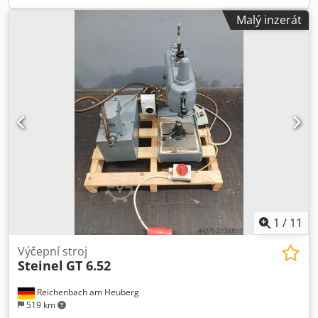
Malý inzerát
1
/
11
Výčepní stroj
Steinel
GT 6.52
Reichenbach am Heuberg
519 km