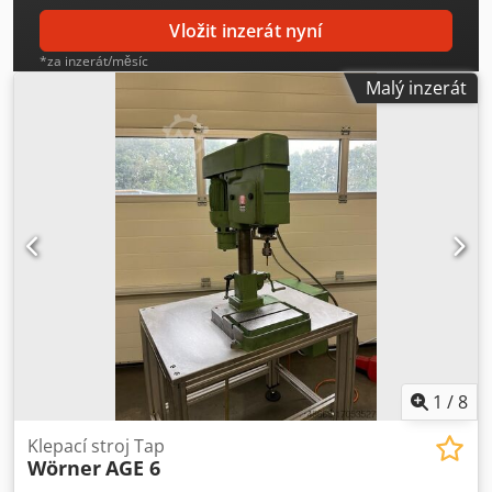
Vložit inzerát nyní
*za inzerát/měsíc
Malý inzerát
1
/
8
Klepací stroj Tap
Wörner
AGE 6