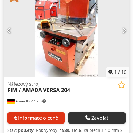
1
/
10
Nářezový stroj
FIM / AMADA
VERSA 204
Ahaus
644 km
Informace o ceně
Zavolat
Stav:
použitý
, Rok výroby:
1989
, Tloušťka plechu 4,0 mm ST