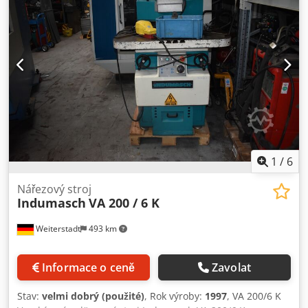
(!!) * uveden do provozu v roce 2026 * pořizovací cena cca
1.000 EUR Dcsdpfjxaaiiex Akpsk Vybavení: - elektro-
hydraulický výsekový stroj s nastavením úhlu * nastavení
úhlu pomocí ručních koleček - čelní ovládací panel -
plexisklový kryt pro lepší přehlednost - kalené nože vhodné
i pro řezání nerezové oceli - hoblovaná pracovní plocha
stolu * pro zabránění zaseknutí nebo sklouznutí plechu -
2x dorazové pravítko * s pohyblivými a vyměnitelnými
dorazovými lištami - boční odhoz odpadu - volně
umístitelný nožní spínač - návod k obsluze
1
/
6
Nářezový stroj
Indumasch
VA 200 / 6 K
Weiterstadt
493 km
Informace o ceně
Zavolat
Stav:
velmi dobrý (použité)
, Rok výroby:
1997
, VA 200/6 K