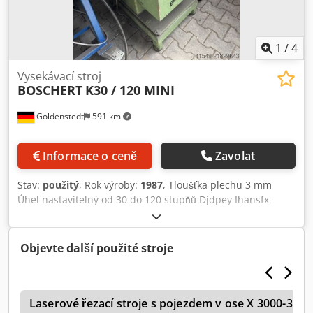
1
/
4
Vysekávací stroj
BOSCHERT
K30 / 120 MINI
Goldenstedt
591 km
Informace o ceně
Zavolat
Stav:
použitý
, Rok výroby:
1987
, Tloušťka plechu 3 mm
Úhel nastavitelný od 30 do 120 stupňů Djdpey Ihansfx
Akpeck Výška stolu 900 mm Hmotnost cca 800 kg Střihací
výkon 3 mm St40 při 150 x 150 mm, 2 mm nerez Řezný
úhel plynule nastavitelný 30-120° Pneumatické upínání
Objevte další použité stroje
nastavení úhlu (systém Boschert) Stroj je ve velmi dobrém
stavu
S
Laserové řezací stroje s pojezdem v ose X 3000-39