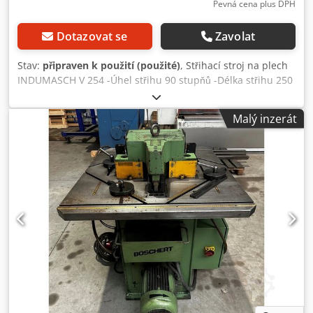
Pevná cena plus DPH
Dotazovat se
Zavolat
Stav:
připraven k použití (použité)
, Střihací stroj na plech
INDUMASCH V 254 -Úhel střihu 90 stupňů -Délka střihu 250
mm -Max. tloušťka plechu 4 mm / ocel St 37 -Max. tloušťka
plechu 3 mm / nerezová ocel -Max. tloušťka plechu 5 mm /
Malý inzerát
hliník -Počet zdvihů cca 55 zdvihů / minutu -Velikost stolu
800 x 800 mm -Dorazy / délkové a úhlové dorazy s plynule
nastavitelnou polohou -Pohon hydraulický -Výkon motoru 4
kW -Ovládání pomocí nožního spínače a tlačítka -Pracovní
výška cca 950 mm -Stavitelné nohy stroje Djdezl Aldspfx
Akpsck Rozměry: D x Š x V 0,9 x 0,9 x 1,2 metru / Hmotnost
700 kg Chyby a omyly vyhrazeny