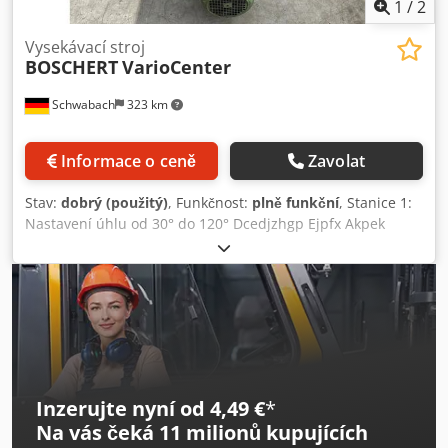
1
/
2
Vysekávací stroj
BOSCHERT
VarioCenter
Schwabach
323 km
Informace o ceně
Zavolat
Stav:
dobrý (použitý)
, Funkčnost:
plně funkční
, Stanice 1:
Nastavení úhlu od 30° do 120° Dcedjzhgp Ejpfx Akpek
Délka řezu 150 mm Stanice 2: Vyřezávání 100 x 20 mm
Inzerujte nyní od 4,49 €
*
Na vás čeká
11 milionů kupujících