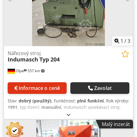
1
/
3
Nářezový stroj
Indumasch
Typ 204
Olpe
557 km
Informace o ceně
Zavolat
Stav:
dobrý (použitý)
, Funkčnost:
plně funkční
, Rok výroby:
1991
, typ řízení:
manuální
, Indumasch vysekávací stroj,
model 204, nastavitelný rozsah 30–140°, provozuschopný,
včetně sady náhradních nožů, na prodej z důvodu změny
Malý inzerát
výroby. Dedpfx Ajw U Rdujkpsck