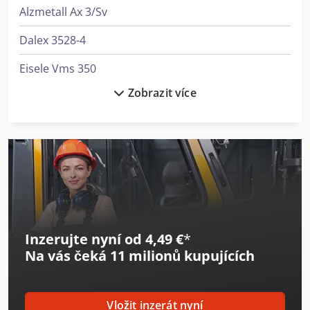
Alzmetall Ax 3/Sv
Dalex 3528-4
Eisele Vms 350
Zobrazit více
Emag Vl 2
Emag Vl 4
Haas Vf-4
Heidenreich & Harbeck Hoblovky S Kuželovým Ozubením
Heidenreich & Harbeck Stroje Pro Hluboké Vrtání
Inzerujte nyní od 4,49 €
*
Hermle C 400
Na vás čeká
11 milionů kupujících
Holzkraft Vsa 38 L
Holzkraft Vsa 48 L
Vložit inzerát nyní