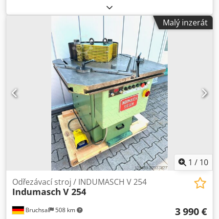
nastavení úhlu Spouštění pohybu pomocí nožního spínače
Možnost nastavení jednotlivého nebo dvojitého zdvihu
Malý inzerát
pomocí voliče Hmotnost: přibližně 1000 kg Dsdozl Du Hopfx
Akpsck
1
/
10
Odřezávací stroj / INDUMASCH V 254
Indumasch
V 254
3 990 €
Bruchsal
508 km