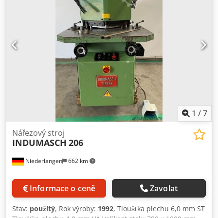
nastavitelným úhlem. - Rozsah nastavení 30 - 120 stupňů *
Nastavení pomocí 2x předních ručních koleček -
Hydraulické upínání a aretace - Plynule nastavitelná
hloubka řezu, s digitálním displejem - 2x aretační přesný
doraz, s dorazovými tyčemi - Škrabka pro řezání plechů -
Sběrná nádoba na odřezky - Volně pohyblivý nožní pedál
pro uvolnění zdvihu
1
/
7
Nářezový stroj
INDUMASCH
206
Niederlangen
662 km
Informace o ceně
Zavolat
Stav:
použitý
, Rok výroby:
1992
, Tloušťka plechu 6,0 mm ST