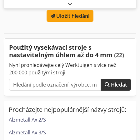
mm Délka nože 250 x 250 mm Počet úderů za minutu cca
55 min. Výkon motoru 4 kW Hmotnost stroje přibližně 800
Uložit hledání
kg Potřeba místa cca 1300 x 1300 x 1300 mm Vybavení: -
Elektrohydraulický nářezový stroj - 2x aretační přesný
doraz, s dorazovými tyčemi - Možnost volby
jednorázového/kontinuálního zdvihu - přední ochranný
kryt prstů - volně pohyblivý nožní spínač
Použitý vysekávací stroje s
nastavitelným úhlem až do 4 mm
(22)
Nyní prohledávejte celý Werktuigen s více než
200 000 použitými stroji.
Hledat
Procházejte nejpopulárnější názvy strojů:
Alzmetall Ax 2/S
Alzmetall Ax 3/S