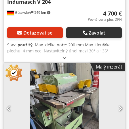
Indumasch
V 204
4 700 €
Gütersloh
549 km
Pevná cena plus DPH
Dotazovat se
Zavolat
Stav:
použitý
, Max. délka nože: 200 mm Max. tloušťka
plechu: 4 mm ocel Nastavitelný úhel mezi 30° a 135°
Dcsdpfezfll Tjx Akpok Volitelný režim ručního nebo nožního
ovládání Hmotnost: cca 1000 kg
Malý inzerát