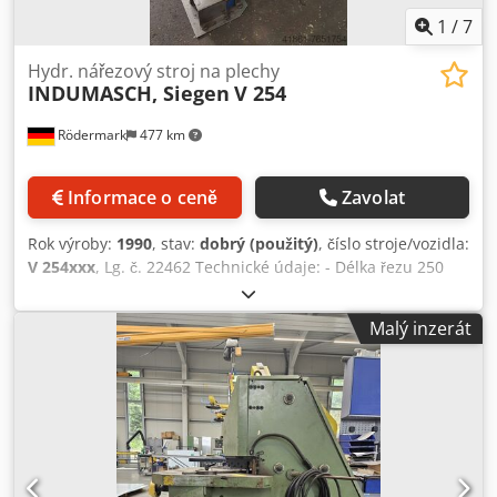
1
/
7
Hydr. nářezový stroj na plechy
INDUMASCH, Siegen
V 254
Rödermark
477 km
Informace o ceně
Zavolat
Rok výroby:
1990
, stav:
dobrý (použitý)
, číslo stroje/vozidla:
V 254xxx
, Lg. č. 22462 Technické údaje: - Délka řezu 250
mm - Úhel řezu 90° - Tloušťka řezu - měkká ocel do 4 mm -
Nerezová ocel do 3 mm - Hliník do 5 mm - Rychlost zdvihu
Malý inzerát
až cca 55 /min - Velikost stolu Š 800 x D 800 mm - Pracovní
výška cca 940 mm - Délkově a stupňovitě plynule
nastavitelné zarážky - Pohon 400 V / 4 kW - Olejová náplň
50 l - E - nožní spínač - Potřeba místa cca Š 800 x V 1250 x
H 900 mm Dcedpoiluqmefx Akpsk - Hmotnost přibližně 700
kg