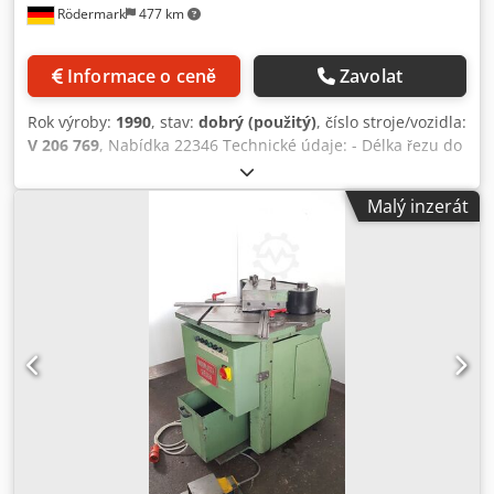
Rödermark
477 km
Informace o ceně
Zavolat
Rok výroby:
1990
, stav:
dobrý (použitý)
, číslo stroje/vozidla:
V 206 769
, Nabídka 22346 Technické údaje: - Délka řezu do
200 mm Dodpfx Akoi Hpdyopsck - Tloušťka řezu - ocel do 6
mm - nerezová ocel do 4 mm - plynulé nastavení úhlu řezu
Malý inzerát
30 - 135° - rychlost zdvihu 60 1/min - opěrná plocha stolu s
T-drážkami 800 x 1000 mm - Hloubkové dorazy s
rozměrovou stupnicí a nastavením úhlu - Výška stolu 860
mm - Pohon 400 V / 2,2 kW - E. - Nožní spínač - Potřeba
místa cca Š 1000 x V 1650 x H 1700 mm - Hmotnost cca
1300 kg