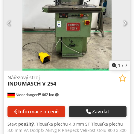
1
/
7
Nářezový stroj
INDUMASCH
V 254
Niederlangen
662 km
Informace o ceně
Zavolat
Stav:
použitý
, Tloušťka plechu 4,0 mm ST Tloušťka plechu
3,0 mm VA Dodpfx Aksvg R Rhepeck Velikost stolu 800 x 800