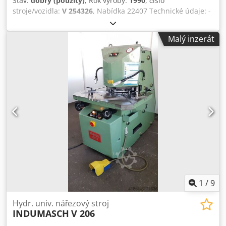
Stav:
dobrý (použitý)
, Rok výroby:
1990
, číslo
stroje/vozidla:
V 254326
, Nabídka 22407 Technické údaje: -
Délka řezu 250 mm - Úhel řezu 90° - Tloušťka řezu - měkká
ocel do 4 mm - Nerezová ocel do 3 mm - Hliník do 5 mm -
Malý inzerát
Rychlost zdvihu až cca 55 /min - Velikost stolu Š 800 x D
800 mm - Pracovní výška cca 940 mm Dodpeif Aqvsfx
Akpock - Délkově a stupňovitě plynule nastavitelné zarážky
- Pohon 400 V / 4 kW - Olejová náplň 50 l - E - nožní spínač -
Potřeba místa cca Š 800 x V 1250 x H 900 mm - Hmotnost
přibližně 700 kg
1
/
9
Hydr. univ. nářezový stroj
INDUMASCH
V 206