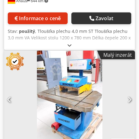
Ahaus
644 km
Informace o ceně
Zavolat
Stav:
použitý
, Tloušťka plechu 4,0 mm ST Tloušťka plechu
3,0 mm VA Velikost stolu 1200 x 780 mm Délka čepele 200 x
200 mm Dsdpfexaavpsx Akpeck Počet zdvihů za minutu cca
60 min. Nastavitelný úhel v rozsahu - až 15 - 150 stupňů
Malý inzerát
Výkon motoru 4,0 kW Hmotnost stroje přibližně 1200 kg
Potřeba místa cca 1700 x 1000 x 1500 mm Vybavení: -
elektrohydraulický nářezový stroj s nastavením úhlu 15° -
150°. * Nastavení úhlu pomocí ručních koleček - Přední
ovládací panel - Ochrana z plexiskla pro lepší přehlednost -
Kalené nože i pro řezání nerezové oceli - Hoblovaný povrch
stolu * zamezení "naklánění" nebo "sklouzávání" plechu -
2x řezné dorazy * s pohyblivými a vyměnitelnými
dorazovými lištami - boční vyhazování řezaného materiálu -
volně pohyblivý nožní spínač - návod k obsluze * Odkaz na
stroj : ?machineno=1008-9397092