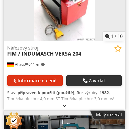
1
/
10
Nářezový stroj
FIM / INDUMASCH
VERSA 204
Ahaus
644 km
Informace o ceně
Zavolat
Stav:
připraven k použití (použité)
, Rok výroby:
1982
,
Tloušťka plechu: 4,0 mm ST Tloušťka plechu: 3,0 mm VA
Velikost stolu: 1200 x 780 mm Délka nože: 200 x 200 mm
Počet zdvihů za minutu: cca 60 zdvihů/min Úhel
Malý inzerát
nastavitelný od 30 do 120 stupňů Výkon motoru: 4,0 kW
Hmotnost stroje: cca 1200 kg Potřebný prostor: cca 1700 x
1000 x 1500 mm * Stroj s 1x novou sadou výsekových nožů