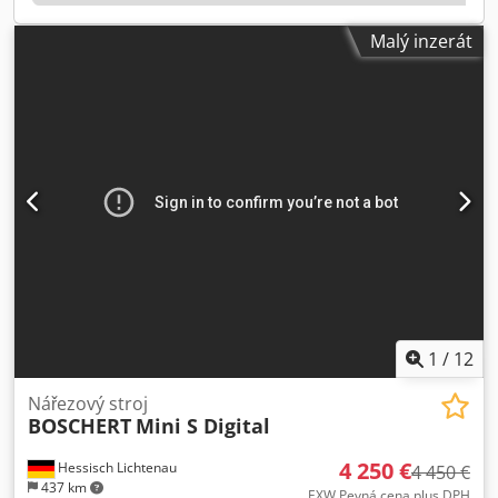
Malý inzerát
1
/
12
Nářezový stroj
BOSCHERT
Mini S Digital
4 250 €
Hessisch Lichtenau
4 450 €
437 km
EXW Pevná cena plus DPH