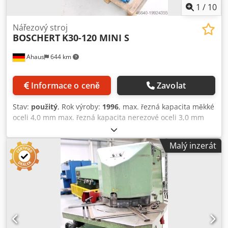
1
/
10
Nářezový stroj
BOSCHERT
K30-120 MINI S
Ahaus
644 km
Informace o ceně
Zavolat
Stav:
použitý
, Rok výroby:
1996
, max. řezná kapacita měkké
oceli 4,0 mm max. řezná kapacita nerezové oceli 3,0 mm
Plynulé nastavení úhlu od - do 30 - 120 stupňů Délka
čepele 150 x 150 mm Pracovní výška 900 mm Stůl: 1000 x
Malý inzerát
650 mm Výkon motoru 3,0 kW Hmotnost 850 kg Rozměry D-
Š-V 1250 x 1000 x 1160 mm Vybavení: - Nářezový stroj s
nastavením úhlu 30° - 120°. - Jednoduchý a funkční
ovládací panel s dotykovým panelem * Nastavovací zdvih *
Jednoduchý zdvih * Plynulý zdvih - Ochrana z plexiskla pro
lepší přehlednost - Kalené nože i pro řezání nerezové oceli
- Hoblovaný povrch stolu * pro zamezení "naklánění" nebo
"sklouzávání" plechu - Nastavitelná výška zdvihu - nádoba