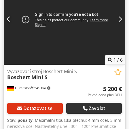
1
/
6
Vyvazovací stroj Boschert Mini S
Boschert
Mini S
5 200 €
Gütersloh
549 km
Pevná cena plus DPH
Dotazovat se
Zavolat
Stav:
použitý
, Maximální tloušťka plechu: 4 mm ocel, 3 mm
nerezová ocel Nastavitelný úhel: 30° – 120° Pneumatické