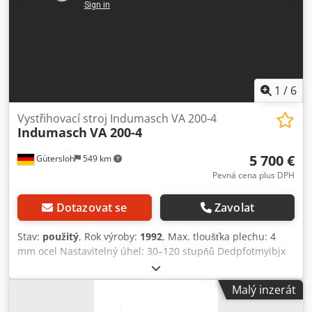
1
/
6
Vystřihovací stroj Indumasch VA 200-4
Indumasch
VA 200-4
5 700 €
Gütersloh
549 km
Pevná cena plus DPH
Dotazovat se
Zavolat
Stav:
použitý
, Rok výroby:
1992
, Max. tloušťka plechu: 4
mm ocel Nastavitelný úhel: 30–120 stupňů Dedpfotmyibjx
Akpeck Délka nože: 200 mm Hydraulické upínání a aretace
nože Hloubka střihu plynule nastavitelná s digitálním
Malý inzerát
displejem Nová sada horních a spodních nožů
namontována Hmotnost: cca 1 000 kg