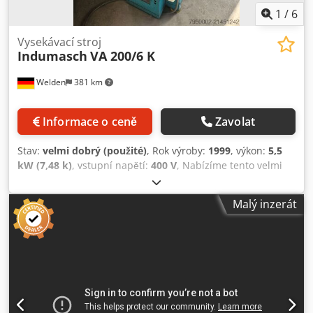
1
/
6
Vysekávací stroj
Indumasch
VA 200/6 K
Welden
381 km
Informace o ceně
Zavolat
Stav:
velmi dobrý (použité)
, Rok výroby:
1999
, výkon:
5,5
kW (7,48 k)
, vstupní napětí:
400 V
, Nabízíme tento velmi
dobře zachovalý vysekávací stroj Indumasch VA 200/6 K,
rok výroby 1999. Dcedpfx Akeyrytmopok Jmenovité napětí:
Malý inzerát
400 V V případě dotazů nebo zájmu o více informací nám
neváhejte napsat zprávu nebo zavolat.