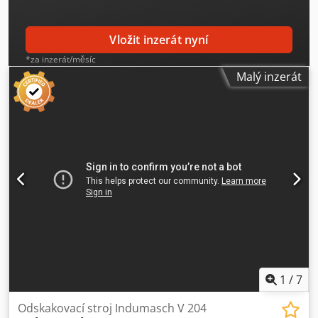
Vložit inzerát nyní
*za inzerát/měsíc
Malý inzerát
1
/
7
Odskakovací stroj Indumasch V 204