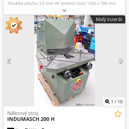
Tloušťka plechu 3,0 mm VA Velikost stolu 1200 x 780 mm
Délka nože 200 x 200 mm Počet zdvihů za minutu cca 60
min. Nastavitelný úhel v rozsahu - až 15 - 150 stupňů Výkon
Malý inzerát
motoru 4,0 kW Hmotnost stroje cca 1200 kg Potřeba místa
cca 1700 x 1000 x 1500 mm Vybavení: - elektrohydraulický
nářezový stroj s nastavením úhlu 15° - 150°. * Nastavení
úhlu pomocí ručních koleček - Přední ovládací panel
Dedpfxoxaa N Ne Akpsck - Ochrana z plexiskla pro lepší
přehlednost - Kalené nože i pro řezání nerezové oceli -
Hoblovaný povrch stolu * zamezení "naklánění" nebo
"sklouzávání" plechu - 2x řezné dorazy * s pohyblivými a
vyměnitelnými dorazovými lištami - boční vyhazování
řezaného materiálu - volně pohyblivý nožní spínač - návod
k obsluze * Odkaz na stroj : ?machineno=1008-9397088
1
/
10
Nářezový stroj
INDUMASCH
200 H