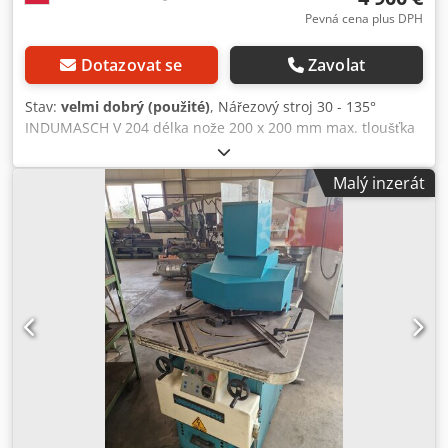
mm – Průměr děrování max. 90 mm
Pevná cena plus DPH
Indumasch_Ausklinkmaschinen katalog
Dotazovat se
Zavolat
Stav:
velmi dobrý (použité)
, Nářezový stroj 30 - 135°
INDUMASCH V 204 délka nože 200 x 200 mm max. tloušťka
plechu: Dodjunyk Aepfx Akpock měkká ocel 4 mm Výkon
pohonu 4 kW Rozměry D x Š x V 1700 x 1000 x 1500 mm
Malý inzerát
Hmotnost 940 kg