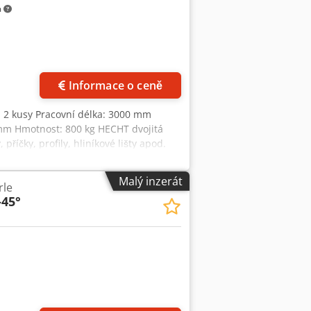
m
všechny průmyslové stroje Yorick
Informace o ceně
: 2 kusy Pracovní délka: 3000 mm
 mm Hmotnost: 800 kg HECHT dvojitá
říčky, profily, hliníkové lišty apod.
ní délka 3000 mm - Rozsah naklápění
vého kotouče Ø 350 mm - Včetně 1 ks
Malý inzerát
rle
átů - Polohovací řízení Exenso DS3 s
45°
á osa a 2 naklápěcí osy - Ruční
 soubor dle zadání) - Zpracování dat z
 10/100 (TCP/IP) - USB rozhraní - Včetně
.5203 DS podávací zařízení
touč na dřevo Šikmý/šikmý/plochý zub –
obrobků kombinované Kombinované
utí materiálu shora (volný přístup k
ínací válec s tlakovou deskou Upínací
ků