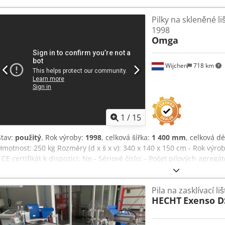
Pilky na skleněné l
1998
Omga
Wijchen
718 km
1
/
15
Stav:
použitý
, Rok výroby:
1998
, celková šířka:
1 400 mm
, celková d
Hmotnost: 250 kg Rozměry (d x š x v): 340 x 140 x 150 cm - Rok výro
- CE certifikát k dispozici: Ne - Sériové číslo: - Počet pilových agregát
Max. výška řezu [mm]: 110 - Průměr vrtání pilového kotouče [mm]: 
[mm]: 215 Djdpjzcnpqofx An Ueck - Max. průměr pilového kotouče 
Pila na zasklívací liš
upínek: 2 - Možnosti: Digitální displej, výkyvný pilový agregát - Min
HECHT
Exenso DS
úhel naklopení [°]: 45 - Napětí [V]: 400 - Příkon [A]: 4 - Jistič [A]: 1
3400 mm x 1400 mm x 1500 mm (d x š x v) - Transportní hmotnost [kg
[ks]: 1 Finanční informace DPH: Uvedená cena je bez DPH DPH/reži