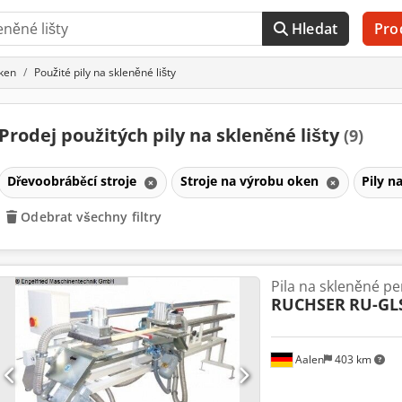
Hledat
Pro
oken
Použité pily na skleněné lišty
Prodej použitých pily na skleněné lišty
(9)
Dřevoobráběcí stroje
Stroje na výrobu oken
Pily n
Odebrat všechny filtry
Pila na skleněné pe
RUCHSER
RU-GLS
Aalen
403 km