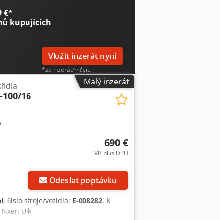
9 €
*
nů kupujících
Vložit inzerát nyní
*za inzerát/měsíc
Malý inzerát
řídla
-100/16
690 €
VB plus DPH
Požádat o více
obrázků
Odeslat poptávku
í
, číslo stroje/vozidla:
E-008282
, K
u Nxen Ujk