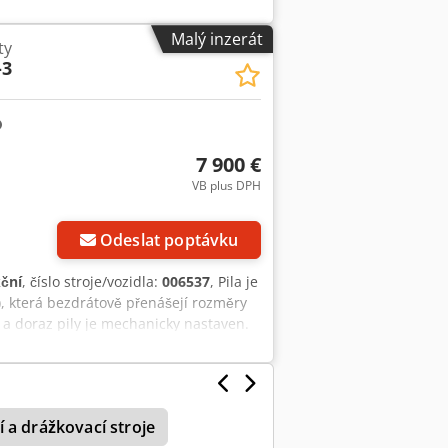
Malý inzerát
ty
-3
7 900 €
VB plus DPH
Odeslat poptávku
kční
, číslo stroje/vozidla:
006537
, Pila je
, která bezdrátově přenášejí rozměry
t a doraz pily je mechanicky nastaven.
 a drážkovací stroje