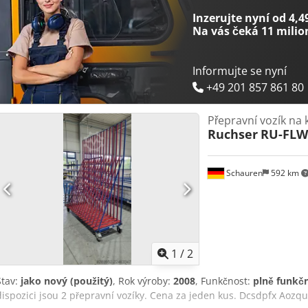
Inzerujte nyní od 4,4
Na vás čeká
11 milio
Informujte se nyní
+49 201 857 861 80
Přepravní vozík na k
Ruchser
RU-FLW
Schauren
592 km
1
/
2
Stav:
jako nový (použitý)
, Rok výroby:
2008
, Funkčnost:
plně funkčn
dispozici jsou 2 přepravní vozíky. Cena za jeden kus. Dcsdpfx Aozq