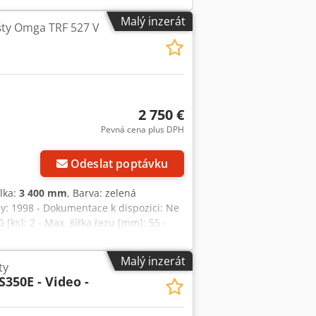
Malý inzerát
išty Omga TRF 527 V
2 750 €
Pevná cena plus DPH
Odeslat poptávku
élka:
3 400 mm
, Barva: zelená
by: 1998 - Dokumentace k dispozici: Ne
ů [ks]: 2 - Max. šířka řezu [mm]: 55 -
30 - Min. průměr pilového kotouče
[mm]: 220 - Počet pneumatických
Malý inzerát
ty
imální úhel naklopení [°]: 0 - Maximální
350E - Video -
6 - Výkon [kW]: 2,4 - Transportní rozměry:
]: 250 kg - Počet transportních balíků
m rozdílového zdanění: DPH je