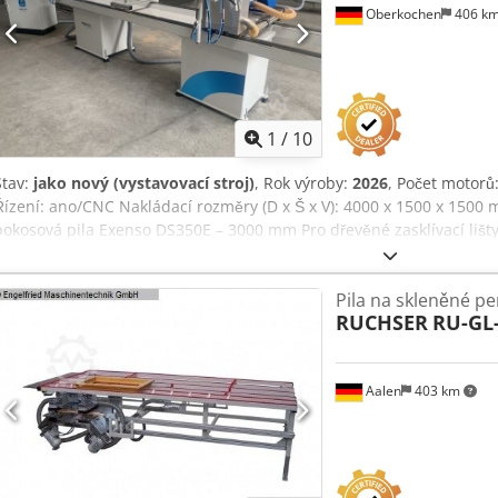
Oberkochen
406 k
odpočitatelná pro podnikatele Doprava a výkup možné kdykoliv pro 
Diebels
1
/
10
Stav:
jako nový (vystavovací stroj)
, Rok výroby:
2026
, Počet motorů
Řízení: ano/CNC Nakládací rozměry (D x Š x V): 4000 x 1500 x 1500
pokosová pila Exenso DS350E – 3000 mm Pro dřevěné zasklívací lišty, p
Poz. 1.1 Číslo artiklu 942.5103 1 ks HECHT Exenso DS350E - Pracov
22,5° (vnitřní) až 135° (vnější) - Pravá hlava posuvná - Upnutí pilo
Pila na skleněné pe
středové opory Djdpfx Anoyy A Iko Usck - Pneumatické upínání agreg
RUCHSER
RU-GL-
15“ dotykovým panelem v prachotěsném boxu - 3osé řízení: 1 podéln
zadávání řezných údajů - Zpracování dat z řezacího seznamu (datový
měřicích tyčí (rádiové posuvné měřítko GMF) - Ethernetové připojení
Aalen
403 km
rozvaděče, motoru a softwarových licencí Poz. 1.2 Číslo artiklu 942
hydropneumatické Poz. 1.3 Číslo artiklu 723.0121 2 ks DS pilový ko
pozitivní úhel Poz. 1.4 Číslo artiklu 942.5236 2 sady DS upínání 
upínání obrobků sestávající z: Pneumatické naklápěcí upínače – upn
Požádat o více
pracovnímu stolu) Pneumatický horizontální upínač – protiotočný up
obráz