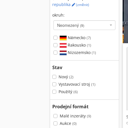
republika
(změnit)
okruh:
Neomezený
(9)
Německo
(7)
Rakousko
(1)
Nizozemsko
(1)
Stav
Nový
(2)
Vystavovací stroj
(1)
Použitý
(6)
Prodejní formát
Malé inzeráty
(9)
Aukce
(0)