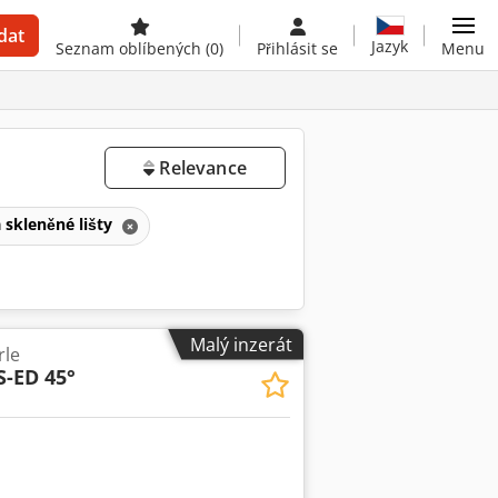
dat
Jazyk
Seznam oblíbených
(0)
Přihlásit se
Menu
Relevance
a skleněné lišty
Malý inzerát
rle
-ED 45°