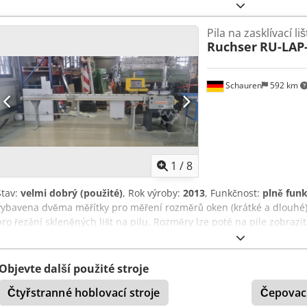
Pila na zasklívací liš
Ruchser
RU-LAP
Schauren
592 km
1
/
8
Stav:
velmi dobrý (použité)
, Rok výroby:
2013
, Funkčnost:
plně fun
vybavena dvěma měřítky pro měření rozměrů oken (krátké a dlouhé)
pro řezání skleněných lišt na pilu. Rozměry lze poté na pile zobrazi
Dcedpfx Anezqd Hyj Usk
Objevte další použité stroje
Čtyřstranné hoblovací stroje
Čepovací