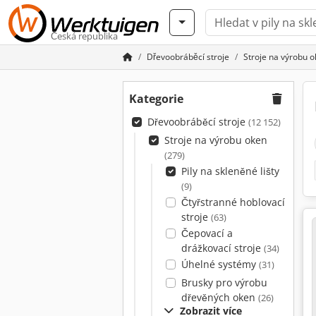
Česká republika
Dřevoobráběcí stroje
Stroje na výrobu 
Kategorie
Dřevoobráběcí stroje
(12 152)
Stroje na výrobu oken
(279)
Pily na skleněné lišty
(9)
Čtyřstranné hoblovací
stroje
(63)
Čepovací a
drážkovací stroje
(34)
Úhelné systémy
(31)
Brusky pro výrobu
dřevěných oken
(26)
Zobrazit více