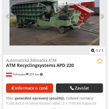
1
/
1
Automatická ždímačka ATM
ATM Recyclingsystems
APD 220
Fohnsdorf
297 km
Informace o ceně
Zavolat
Stav:
generálně opravený (použitý)
, Celkové rozměry:
7,5x2,8x3,0 m Silový lisovací válec: 2 x 1100 kN Kapacita
vozů: 30 -40 ks/h Rozměry balení: 3,9 x 1,9 x 0,4 m x m