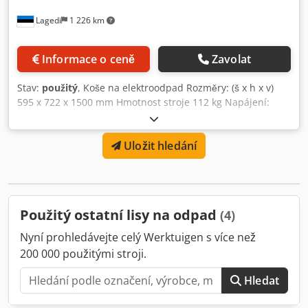
Lagedi
1 226 km
Informace o ceně
Zavolat
Stav:
použitý
, Koše na elektroodpad Rozměry: (š x h x v)
595 x 722 x 1500 mm Hmotnost stroje 112 kg Napájení:
100-240 V. 50/60 Hz Cedpfx Aju R Uiaecajrf Poměr zhutnění
až 7:1
Uložit hledání
Použitý ostatní lisy na odpad
(4)
Nyní prohledávejte celý Werktuigen s více než
200 000 použitými stroji.
Hledat