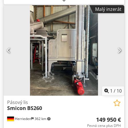
Nakládací výška: 1,32 m Doba cyklu: 60 s Cedpfjhgibhox
Malý inzerát
Acasrf Výkon pohonu: 22 kW Hmotnost: 22 t Plocha: 7,5 x
2,8 x 3,0 Ruční ovládání Mobilní
1
/
10
Pásový lis
Smicon
BS260
149 950 €
Herrieden
362 km
Pevná cena plus DPH