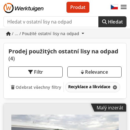
Prodat
Hledat
/ ... / Použité ostatní lisy na odpad
Prodej použitých ostatní lisy na odpad
(4)
Filtr
Relevance
Recyklace a likvidace
Li
Odebrat všechny filtry
Malý inzerát