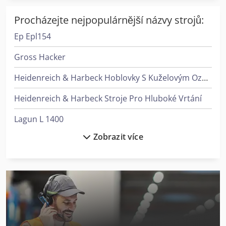
Procházejte nejpopulárnější názvy strojů:
Ep Epl154
Gross Hacker
Heidenreich & Harbeck Hoblovky S Kuželovým Ozubením
Heidenreich & Harbeck Stroje Pro Hluboké Vrtání
Lagun L 1400
Zobrazit více
Liebherr Ltm 1030-2.1
Linde E 10
Linde L 10
Linde L 12
Linde L 14