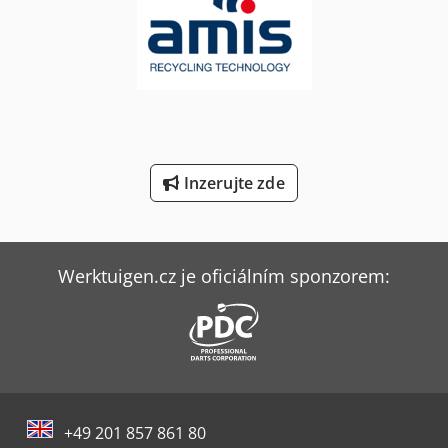
Tec Freetec
Tec Rotec
Wurster & Dietz Stroje Na Výrobu Palet
Ziersch & Baltrusch Brusky Na Plocho Vertikální Brusky
Inzerujte zde
Werktuigen.cz je oficiálním sponzorem:
+49 201 857 861 80