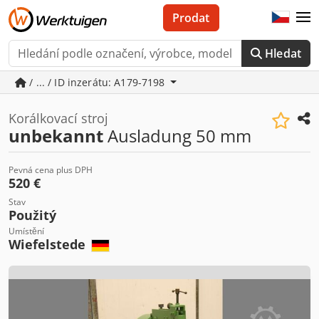
Prodat
Hledat
/ ... / ID inzerátu: A179-7198
Korálkovací stroj
unbekannt
Ausladung 50 mm
Pevná cena plus DPH
520 €
Stav
Použitý
Umístění
Wiefelstede