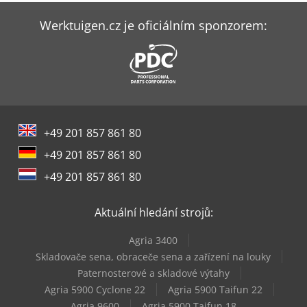
Genie Gs-4046 E-Drive
Werktuigen.cz je oficiálním sponzorem:
Genie Gs-4069 Dc
Genie Gs-4069 Rt
Genie Gs-4390
+49 201 857 861 80
Genie Gs-4655 E-Drive
+49 201 857 861 80
Genie Z-34/22 Ic
+49 201 857 861 80
Genie Z-45 Xc
Aktuální hledání strojů:
Genie Z-45/25J Bi-Energy
Agria 3400
Genie Z-80/60
Skladovače sena, obraceče sena a zařízení na louky
Paternosterové a skladové výtahy
Genie Zx-135/70
Agria 5900 Cyclone 22
Agria 5900 Taifun 22
Agria 9600
Agria 5900 Taifun 18