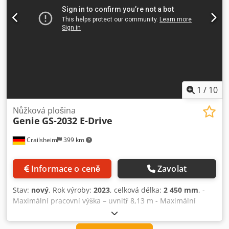
1
/
10
Nůžková plošina
Genie
GS-2032 E-Drive
Crailsheim
399 km
Informace o ceně
Zavolat
Stav:
nový
, Rok výroby:
2023
, celková délka:
2 450 mm
, -
Maximální pracovní výška – uvnitř 8,13 m - Maximální
pracovní výška – venku 6,98 m - Maximální výška plošiny –
uvnitř 6,13 m - Maximální výška plošiny – venku 4,98 m -