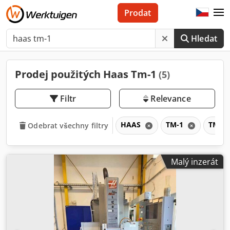
Prodat
Hledat
Prodej použitých Haas Tm-1
(5)
Filtr
Relevance
HAAS
TM-1
TM
Odebrat všechny filtry
Malý inzerát