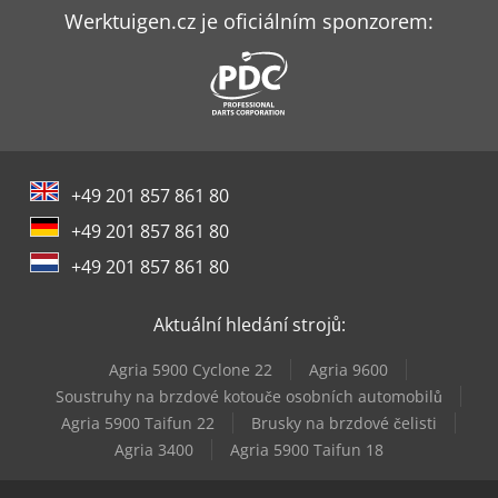
Haas Vf-3Ss
Werktuigen.cz je oficiálním sponzorem:
Haas Vf-3Yt
Haas Vf-5/40
Haas Vf-5/40Xt
+49 201 857 861 80
Haas Vf-5/50
+49 201 857 861 80
Haas Vf-5Ss
+49 201 857 861 80
Haas Vf-6/40
Aktuální hledání strojů:
Haas Vf-7/40
Agria 5900 Cyclone 22
Agria 9600
Haas Vf-9/50
Soustruhy na brzdové kotouče osobních automobilů
Agria 5900 Taifun 22
Brusky na brzdové čelisti
Haas Vm-6
Agria 3400
Agria 5900 Taifun 18