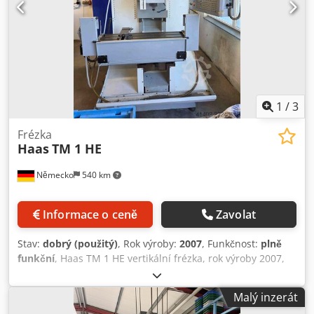
1
/
3
Frézka
Haas
TM 1 HE
Německo
540 km
Informace o ceně
Zavolat
Stav:
dobrý (použitý)
, Rok výroby:
2007
, Funkčnost:
plně
funkční
, Haas TM 1 HE vertikální frézka, rok výroby 2007,
řídicí systém Haas CNC, pojezdy X/Y/Z 762/305/534 mm,
velikost stolu 1213 x 267 mm, otáčky vřetena až 4 000
Malý inzerát
ot/min, upínání BT 40. Dsdpfx Amezh Unpjreck