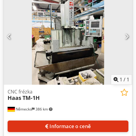
1
/
1
CNC frézka
Haas
TM-1H
Německo
386 km
Informace o ceně