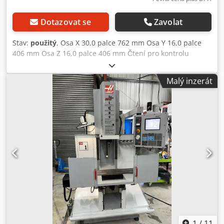
minimální vzdálenost vřetene od stolu: 102 mm, -
maximální vzdálenost vřetene od stolu: 636 mm, - rozměry
Dotazovat se
Zavolat
(š x h x v): 220 x 175 x 270 cm, - hmotnost: 1 315 kg, - 3 T-
drážky šířky 16 mm, - výkon vřetena: 5,6 kW, - maximální
Stav:
použitý
, Osa X 30,0 palce 762 mm Osa Y 16,0 palce
krouticí moment: 45 Nm, - kužel vřetene: CT40/ISO/BT40.
406 mm Osa Z 16,0 palce 406 mm Čtení pro kontrolu
Stroj je po kompletní generální opravě. Kontrolovány byly
Djdpfx Amoiypzdorock Připraveno k dodání
kuličkové šrouby, vedení, mazací systém, vřeteno, motor
Malý inzerát
vřetene, enkodér, vector drive, měniče, IO deska,
procesorová deska, veškeré komponenty v elektrickém
rozvaděči, pohony os, výměna nástrojů, řídicí systém a
další. Neváhejte nás kontaktovat. Nabízíme i dovoz na
objednávku a odbornou předprodejní kontrolu všech
soustruhů a frézek Haas, jako jsou řady VF, VM, DT, DM,
Mini Mill, EC, UMC, ST, DS, SL, TL a další.
1
/
11