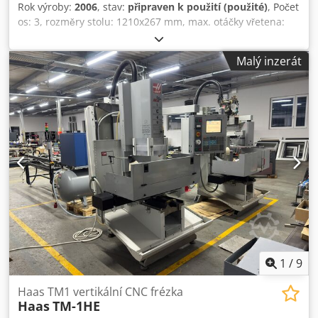
Rok výroby:
2006
, stav:
připraven k použití (použité)
, Počet
os: 3, rozměry stolu: 1210x267 mm, max. otáčky vřetena:
4000/min, hmotnost: cca 2 t. Prohlídka na místě je možná.
Dcsdey Uyf Aopfx Amrek
Malý inzerát
1
/
9
Haas TM1 vertikální CNC frézka
Haas
TM-1HE