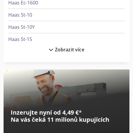
Haas Ec-1600
Haas St-10
Haas St-10Y
Haas St-15
Zobrazit více
Haas St-15Y
Haas St-20
Haas St-25
Haas St-30
Haas St-30Y
Inzerujte nyní od 4,49 €
*
Haas St-40
Na vás čeká
11 milionů kupujících
Haas Tm-1P