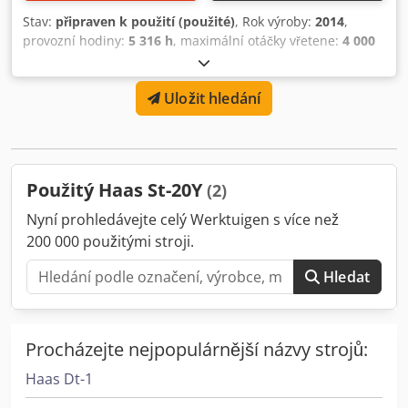
Stav:
připraven k použití (použité)
, Rok výroby:
2014
,
provozní hodiny:
5 316 h
, maximální otáčky vřetene:
4 000
ot./min
, pojezdová dráha osy X:
213 mm
, pojezd osy Y:
51
mm
, pojezd osy Z:
572 mm
, počet os:
3
, Tento tříosý stroj
Uložit hledání
HAAS ST-20Y byl vyroben v roce 2014. Je vybaven CNC
soustruhem s možnostmi os C a Y, otáčkami vřetena 4000
ot/min a velikostí sklíčidla 8 palců. Mezi další funkce patří
12staniční revolver, dopravník třísek a programovatelný
hydraulický koník. Ideální pro přesné soustružnické
Použitý Haas St-20Y
(2)
operace. Pokud chcete získat vysoce kvalitní soustružnické
schopnosti, zvažte stroj HAAS ST-20Y, který máme na
Nyní prohledávejte celý Werktuigen s více než
prodej. Pro více informací o tomto stroji nás kontaktujte.
200 000 použitými stroji.
Crjdpfx Absx D Nzpefef
Hledat
Procházejte nejpopulárnější názvy strojů:
Haas Dt-1