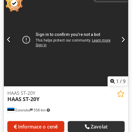
nářadí + pružina tyče Codpfx Asvwz T Uobferf
1
/
9
HAAS ST-20Y
HAAS
ST-20Y
Estonsko
558 km
Informace o ceně
Zavolat