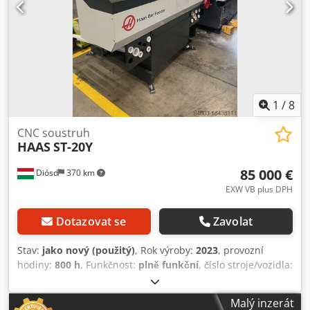
1
/
8
CNC soustruh
HAAS
ST-20Y
85 000 €
Diósd
370 km
EXW VB plus DPH
Dotazovat se
Zavolat
Stav:
jako nový (použitý)
, Rok výroby:
2023
, provozní
hodiny:
800 h
, Funkčnost:
plně funkční
, číslo stroje/vozidla:
SN3128158
, průměr soustružení nad příčným suportem:
533 mm
, soustružnická délka:
572 mm
, vřetenový otvor:
63
Malý inzerát
mm
, maximální otáčky vřetene:
4 000 ot./min
, Nový stav +