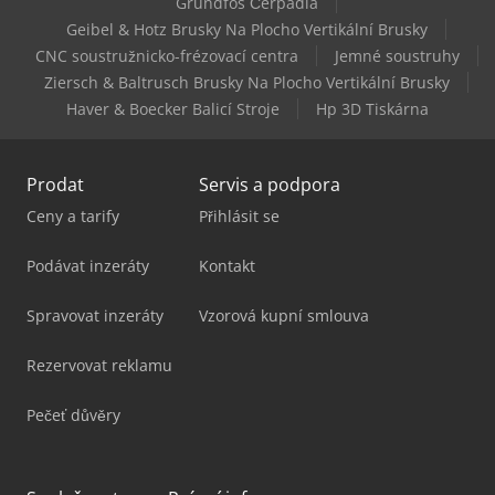
Grundfos Čerpadla
Haas Vf-6/40
Geibel & Hotz Brusky Na Plocho Vertikální Brusky
CNC soustružnicko-frézovací centra
Jemné soustruhy
Haas Vf-7/40
Ziersch & Baltrusch Brusky Na Plocho Vertikální Brusky
Haver & Boecker Balicí Stroje
Hp 3D Tiskárna
Prodat
Servis a podpora
Ceny a tarify
Přihlásit se
Podávat inzeráty
Kontakt
Spravovat inzeráty
Vzorová kupní smlouva
Rezervovat reklamu
Pečeť důvěry