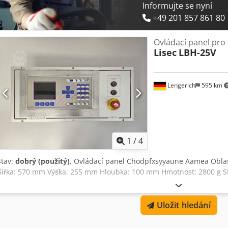
Informujte se nyní
+49 201 857 861 80
Ovládací panel pro
Lisec
LBH-25V
Lengerich
595 km
1
/
4
Stav:
dobrý (použitý)
, Ovládací panel Chodpfxsyyaune Aamea Oblast
Šířka: 570 mm Výška: 255 mm Hloubka: 100 mm Hmotnost: 2800 g St
Uložit hledání