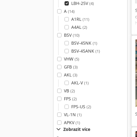
LBH-25V
(4)
A
(14)
A1RL
(11)
A4AL
(2)
BSV
(10)
BSV-45NK
(1)
BSV-45ANK
(1)
VHW
(5)
GFB
(3)
AKL
(3)
AKL-V
(1)
VB
(2)
FPS
(2)
FPS-US
(2)
VL-1N
(1)
APKV
(1)
Zobrazit více