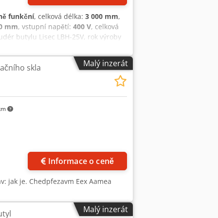
ně funkční
, celková délka:
3 000 mm
,
0 mm
, vstupní napětí:
400 V
, celková
udér butylu Lisec LBH-25V, rok výroby
nášení butylu pro šířky distančních lišt
kirchen/Rakousko.
Malý inzerát
lačního skla
km
Informace o ceně
tav: jak je. Chedpfezavm Eex Aamea
Malý inzerát
utyl