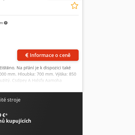
km
Informace o ceně
čištěno. Na přání je k dispozici také
: 3000 mm. Hloubka: 700 mm. Výška: 850
oužitý. Csdpey A Hxlsfx Aamoha
té stroje
9 €
*
nů kupujících