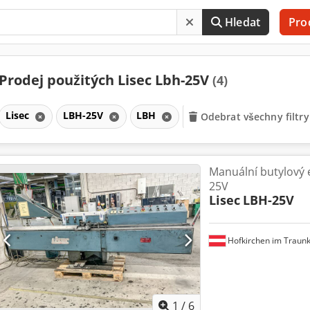
Hledat
Pro
Prodej použitých Lisec Lbh-25V
(4)
Lisec
LBH-25V
LBH
Odebrat všechny filtry
Manuální butylový 
25V
Lisec
LBH-25V
Hofkirchen im Traunk
1
/
6