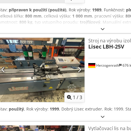
Stav:
připraven k použití (použité)
, Rok výroby:
1989
, Funkčnost:
pl
celková šířka:
800 mm
, celková výška:
1 000 mm
, pracovní výška:
80
hmotnost:
800 kg
, typ vstupního proudu:
trojfázový
, Manuální extr
1989, plně funkční, objem zásobníku na butyl: 2 kazety po 7,5 kg, na
6–24 mm, Csdjzn Np Ijpfx Aamjha ihned k dispozici ze skladu v Hof
Stroj na výrobu izo
Lisec
LBH-25V
Herzogenrath
676 
1
/
3
Stav:
použitý
, Rok výroby:
1999
, Dobrý Lisec extruder. Rok: 1999. S
Vytlačovací lis na b