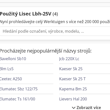
Použitý Lisec Lbh-25V
(4)
Nyní prohledávejte celý Werktuigen s více než 200 000 použit
Procházejte nejpopulárnější názvy strojů:
Bavelloni Sb10
Jcb 220X Lc
Blm Ls5
Kaeser Sk 25
Ceetec A250
Kaeser Sk 25 T
Elumatec Sbz 122/75
Kapema Bm 25
Elumatec Ts 161/00
Lievers Hal 200
Zobrazit více
Felder Rl 200
Lisec A4Al