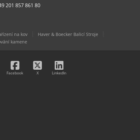
49 201 857 861 80
ařízení na kov
Haver & Boecker Balicí Stroje
cování kamene
Facebook
X
LinkedIn