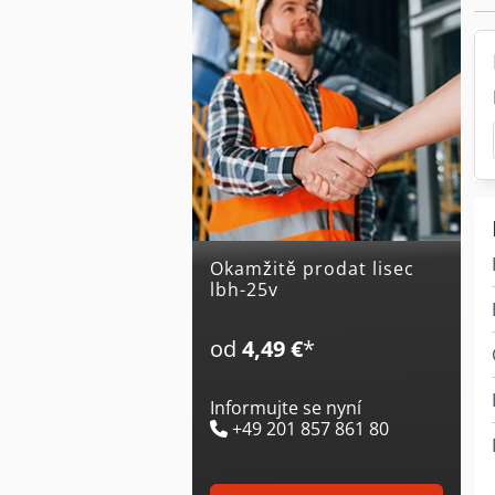
Okamžitě prodat lisec
lbh-25v
od
4,49 €
*
Informujte se nyní
+49 201 857 861 80