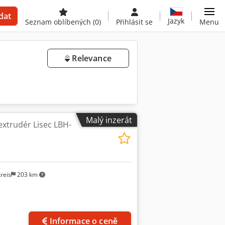
dat
Jazyk
Seznam oblíbených
(0)
Přihlásit se
Menu
Relevance
Malý inzerát
extrudér Lisec LBH-
reis
203 km
Informace o ceně