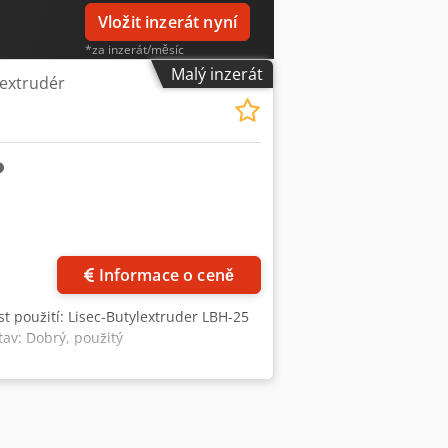
Vložit inzerát nyní
*za inzerát/měsíc
Malý inzerát
 extrudér
Informace o ceně
 použití: Lisec-Butylextruder LBH-25
av: Dobrý, použitý