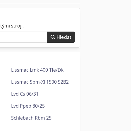
ými stroji.
Hledat
Lissmac Lmk 400 Tfe/Dk
Lissmac Sbm-Xl 1500 S2B2
Lvd Cs 06/31
Lvd Ppeb 80/25
Schlebach Rbm 25
Scm Me 25