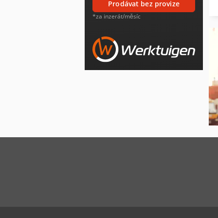
prodávat bez provize
*za inzerát/měsíc