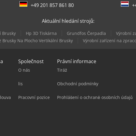
+49 201 857 861 80
+
Aktuální hledání strojů:
í Brusky
Hp 3D Tiskárna
Grundfos Čerpadla
Výrobní z
z Brusky Na Plocho Vertikální Brusky
Výrobní zařízení na zpra
ra
Společnost
Právní informace
O nás
Tiráž
lis
Obchodní podmínky
louva
Pracovní pozice
Prohlášení o ochraně osobních údajů