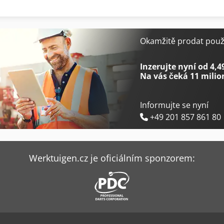
Haas St-20Y
Lisec Ksr
Haas St-25
Lisec Vl-1N
Okamžitě prodat použi
Holzkraft Vps 2251 Vr Ed
Lissmac Libelt 300
Inzerujte nyní od 4,4
Na vás čeká
11 milio
Informujte se nyní
+49 201 857 861 80
Werktuigen.cz je oficiálním sponzorem: