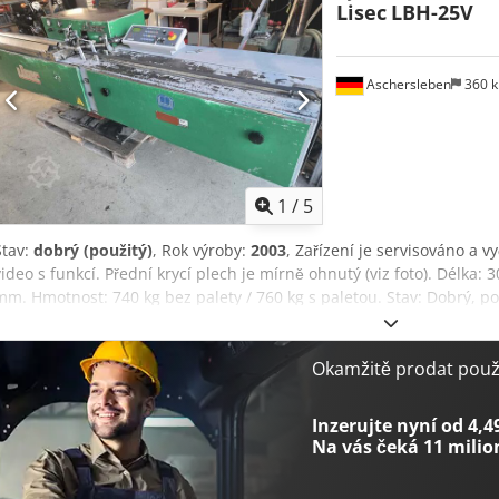
Lisec
LBH-25V
Aschersleben
360 
1
/
5
Stav:
dobrý (použitý)
, Rok výroby:
2003
, Zařízení je servisováno a vy
video s funkcí. Přední krycí plech je mírně ohnutý (viz foto). Délka
mm. Hmotnost: 740 kg bez palety / 760 kg s paletou. Stav: Dobrý, p
Okamžitě prodat použi
Inzerujte nyní od 4,4
Na vás čeká
11 milio