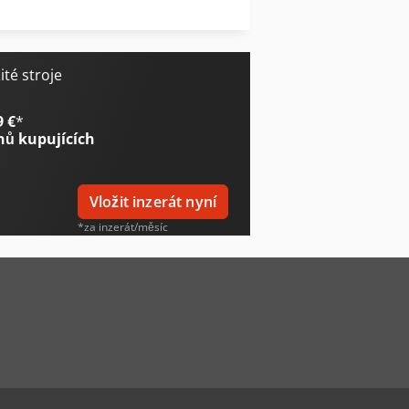
V-Trade Mx B5S
té stroje
9 €
*
nů kupujících
Vložit inzerát nyní
*za inzerát/měsíc