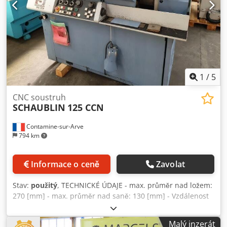
1
/
5
CNC soustruh
SCHAUBLIN
125 CCN
Contamine-sur-Arve
794 km
Informace o ceně
Zavolat
Stav:
použitý
, TECHNICKÉ ÚDAJE - max. průměr nad ložem:
270 [mm] - max. průměr nad saně: 130 [mm] - Vzdálenost
mezi hroty: 440 [mm] - Hlava vřetena: CAMLOCK D1-3' -
max. průměr tyče: 28 [mm] - Výkon: 7,5 [kW] - Otáčky
Malý inzerát