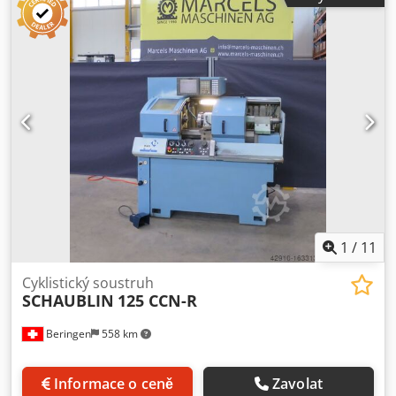
vřetena: 0-5000 [ot./min] s variátorem - Zdvih X x Z : 180 x
400 [mm] - Pracovní posuvy: 0-5000 [mm/min] s variátorem
- Rychloposuv: 7500 [mm/min] - Napájení: tri 380V 50Hz
14kW - Rozměry: 1700 x 1226 x 1660 [mm] - Hmotnost:
1415 [kg] DOPLŇKY - Numerické ovládání FANUC 20-T -
Rychlá výměna revolverové hlavy Multifix 'A' Dodpeuhcarjfx
Aamjck - kleštinové sklíčidlo SCHAUBLIN B32 - kontrapunkt
s navijákem - Nádrž chladicí kapaliny s čerpadlem
1
/
11
Cyklistický soustruh
SCHAUBLIN
125 CCN-R
Beringen
558 km
Informace o ceně
Zavolat