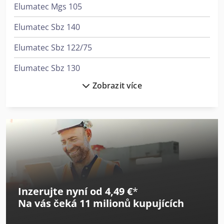
Elumatec Mgs 105
Elumatec Sbz 140
Elumatec Sbz 122/75
Elumatec Sbz 130
Zobrazit více
Elumatec Sbz 131
Elumatec Sbz 150
Elumatec Ts 161/00
Felder Rl 125
Geibel & Hotz Brusky Na Plocho Vertikální Brusky
Inzerujte nyní od 4,49 €
*
Geibel & Hotz Fs 1050 Gt Cnc
Na vás čeká
11 milionů kupujících
Graule Zs 200 N