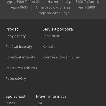
Agria 5900 Taifun 22
Hacker
Agria 5900 Taifun 18
Schunk Jbm-St 220
Agria 9600
Agria 5900 Cyclone 22
Agria 3400
Stroje na výrobu dýh
Scm Startech Cn V
Prodat
Servis a podpora
Ceny a tarify
Přihlásit se
Podávat inzeráty
Kontakt
Spravovat inzeráty
Vzorová kupní smlouva
Rezervovat reklamu
Pečeť důvěry
Společnost
Právní informace
O nás
Tiráž