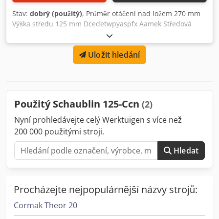
Stav:
dobrý (použitý)
, Průměr otáčení nad ložem 270 mm
Výška středu 125 mm Dcedetwpyaspfx Aamek Středová
vzdálenost 600 mm Otáčky vřetena 30-5000 ot/min. Řízení:
FANUC 18i Ruční vedení Různé příslušenství MARCELS
Uložit hledání
MACHINES CH
Použitý Schaublin 125-Ccn
(2)
Nyní prohledávejte celý Werktuigen s více než
200 000 použitými stroji.
Hledat
Procházejte nejpopulárnější názvy strojů:
Cormak Theor 20