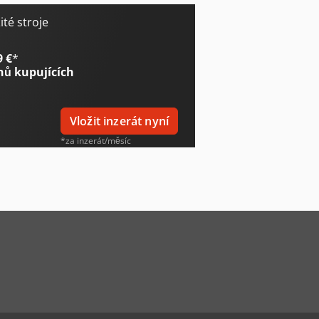
té stroje
9 €
*
nů kupujících
Vložit inzerát nyní
*za inzerát/měsíc