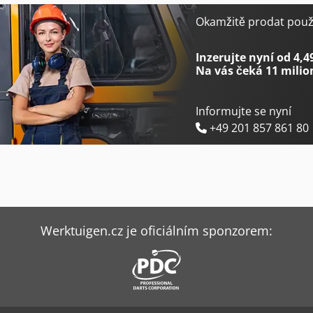
Gildemeister Nef 710
Haas St-20
Okamžitě prodat použi
Grob G350
Haas St-20Y
Inzerujte nyní od 4,4
Na vás čeká
11 milio
Informujte se nyní
+49 201 857 861 80
Werktuigen.cz je oficiálním sponzorem: