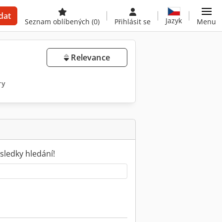
dat
Jazyk
Seznam oblíbených
(0)
Přihlásit se
Menu
Relevance
ry
sledky hledání!