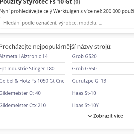
Použitý Styrotec Fs 10 Gt
(0)
Nyní prohledávejte celý Werktuigen s více než 200 000 použit
Procházejte nejpopulárnější názvy strojů:
Alzmetall Alztronic 14
Grob G520
Fpt Industrie Stinger 180
Grob G550
Geibel & Hotz Fs 1050 Gt Cnc
Gurutzpe Gl 13
Gildemeister Ct 40
Haas St-10
Gildemeister Ctx 210
Haas St-10Y
Zobrazit více
Gildemeister Ctx 320 Linear V5
Haas St-15
Gildemeister Gs 20-6
Haas St-15Y