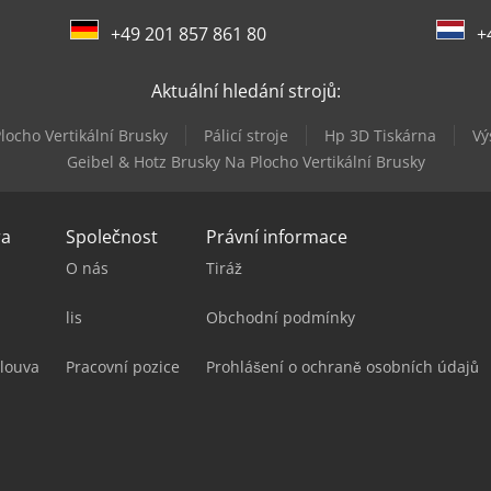
+49 201 857 861 80
+
Aktuální hledání strojů:
locho Vertikální Brusky
Pálicí stroje
Hp 3D Tiskárna
Vý
Geibel & Hotz Brusky Na Plocho Vertikální Brusky
ra
Společnost
Právní informace
O nás
Tiráž
lis
Obchodní podmínky
louva
Pracovní pozice
Prohlášení o ochraně osobních údajů