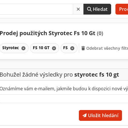
Hledat
Pro
Prodej použitých Styrotec Fs 10 Gt
(0)
Styrotec
FS 10 GT
FS
Odebrat všechny filt
Bohužel žádné výsledky pro
styrotec fs 10 gt
Oznámíme vám e-mailem, jakmile budou k dispozici nové vý
Uložit hledání