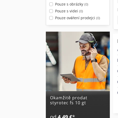
Pouze s obrázky
(0)
Pouze s videi
(0)
Pouze ověření prodejci
(0)
Okamžitě prodat
styrotec fs 10 gt
od
4,49 €
*