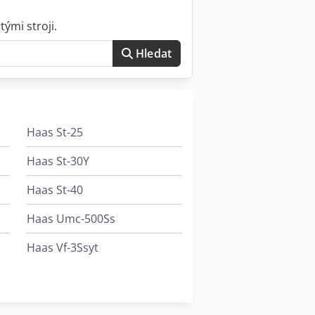
ými stroji.
Hledat
Haas St-25
Haas St-30Y
Haas St-40
Haas Umc-500Ss
Haas Vf-3Ssyt
Haas Vf-9/50
Weinbrenner Tsv 20/4100