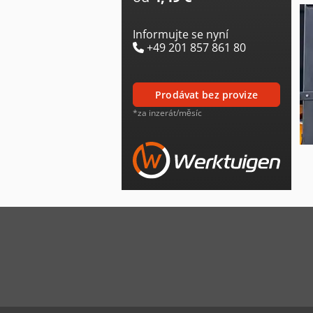
Informujte se nyní
+49 201 857 861 80
prodávat bez provize
*za inzerát/měsíc