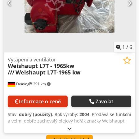
1
/
6
Vytápění a ventilátor
Weishaupt L7T - 1965kw
///
Weishaupt L7T-1965 kw
Deining
291 km
Informace o ceně
Zavolat
Stav:
dobrý (použitý)
, Rok výroby:
2004
, Prodává se funkční
a velmi dobře zachovalý olejový hořák značky Weishaupt
L7T-1965 kW. 1. Typ hořáku: L7T Výkon: 320–1965 kW
Spotřeba topného oleje: 27–165 kg/h Provedení: D Rok