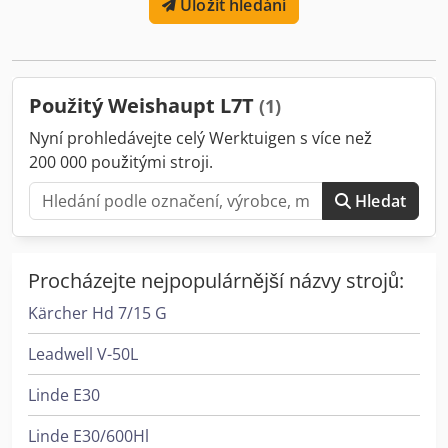
Uložit hledání
výroby: 2004 Crjdpfx Ajy Ut Dxeh Sjf
Použitý Weishaupt L7T
(1)
Nyní prohledávejte celý Werktuigen s více než
200 000 použitými stroji.
Hledat
Procházejte nejpopulárnější názvy strojů:
Kärcher Hd 7/15 G
Leadwell V-50L
Linde E30
Linde E30/600Hl