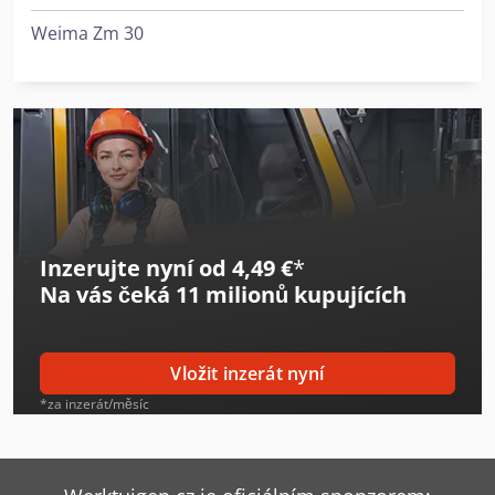
Weima Zm 30
Inzerujte nyní od 4,49 €
*
Na vás čeká
11 milionů kupujících
Vložit inzerát nyní
*za inzerát/měsíc