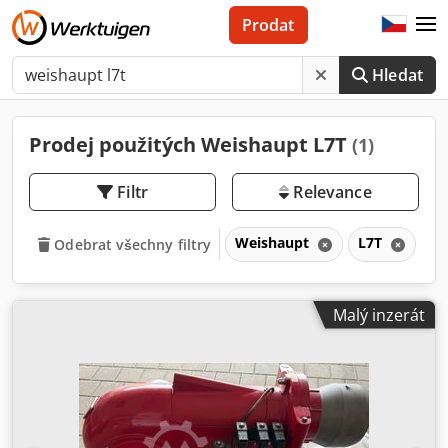
Prodat
Hledat
Prodej použitých Weishaupt L7T
(1)
Filtr
Relevance
Weishaupt
L7T
L
Odebrat všechny filtry
Malý inzerát