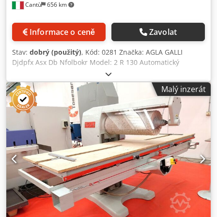
Cantù
656 km
Informace o ceně
Zavolat
Stav:
dobrý (použitý)
, Kód: 0281 Značka: AGLA GALLI
Djdpfx Asx Db Nfolbokr Model: 2 R 130 Automatický
dvouválcový lešticí stroj pro polyester a lak – Vhodný pro
leštění vysoce lesklých polyesterových nebo
Malý inzerát
polyuretanových laků, kovů, mramoru a podobných
materiálů. 2 nakloněné válce – Díky tomuto sklonu rotační
kartáče pomocí oscilace zajišťují dokonalé leštění
ošetřovaných povrchů. Systém „REVERSE“, který zjemňuje
zpětný chod i při práci s těžkými materiály jako je mramor,
dřevěné desky apod. Délka válců: 1300 mm Průměr válců:
300 mm Užitná pracovní délka: 4300 mm Užitná pracovní
šířka: 1300 mm Maximální výška panelu: 120 mm Motor: 15
hp x 2 Výška pracovního stolu: 950 – 1180 mm Průměr
odsávacího hrdla: 200 mm Celkové rozměry: 5000 x 2350 x
1750 mm (v) Hmotnost: 2500 kg