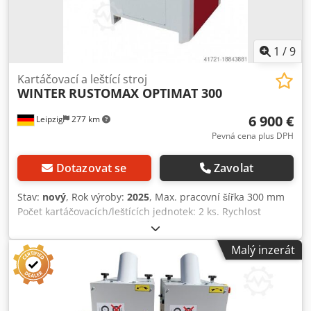
1
/
9
Kartáčovací a leštící stroj
WINTER
RUSTOMAX OPTIMAT 300
6 900 €
Leipzig
277 km
Pevná cena plus DPH
Dotazovat se
Zavolat
Stav:
nový
, Rok výroby:
2025
, Max. pracovní šířka 300 mm
Počet kartáčovacích/leštících jednotek: 2 ks. Rychlost
posuvu 10 m/min. Max. průměr kartáčovacích/leštících
nástrojů 190 mm Výkon motoru na kartáčovací/leštící
Malý inzerát
jednotku 4,65 kW Kartáčovací stroj RUSTOMAX OPTIMAT
400 - Pracovní šířka 300 mm - Max. výška materiálu 300
mm - Pracovní délka 1100 mm - Průměr kartáče 190 mm -
Rychlost kartáče 1500 ot./min. - Průměr vřetena 40 mm -