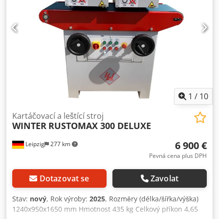
Počet kartáčů: 2 ks. (kov + nylon) - max. rychlost podávacího
pásu + plynulé nastavení 0 - 10 m/min. - Pracovní výška
940 mm + 50 mm - Průměr odsávací hubice 2 x 120 mm -
Celkový výkon 4,65 kW - Napětí 400V / 50Hz - Celkové
rozměry L=1240 mm, Š=950 mm, V=1650 mm - Hmotnost
435 kg Dkjdpfx Aljv Ucilsbor
1
/
10
Kartáčovací a leštící stroj
WINTER
RUSTOMAX 300 DELUXE
6 900 €
Leipzig
277 km
Pevná cena plus DPH
Dotazovat se
Zavolat
Stav:
nový
, Rok výroby:
2025
, Rozměry (délka/šířka/výška)
1240x950x1650 mm Hmotnost 435 kg Celkový příkon 4,65