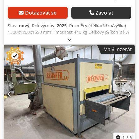
Dotazovat se
Zavolat
Stav:
nový
, Rok výroby:
2025
, Rozměry (délka/šířka/výška)
1300x1200x1650 mm Hmotnost 440 kg Celkový příkon 8 kW
Kartáčovací stroj RUSTOMAX OPTIMAT 600 - Pracovní šířka
600 mm - Max. výška materiálu 300 mm - Pracovní délka
Malý inzerát
1200 mm - Průměr kartáče 190 mm - Rychlost kartáče 1500
ot/min - Průměr vřetena 40 mm - Počet kartáčů: 2 ks. (kov +
nylon) - max. rychlost podávacího pásu + plynulé nastavení
0 - 10 m/min. Dkodpfx Aljv A Hdpjber - Pracovní výška 940
mm + 50 mm - Průměr odsávací hubice 2 x 120 mm -
Celkový výkon 8,0 kW (2 x 4 KW) - Napětí 400V / 50Hz -
Celkové rozměry L=1300 mm, Š=1200 mm, V=1650 mm -
Hmotnost 440 kg
1
/
6