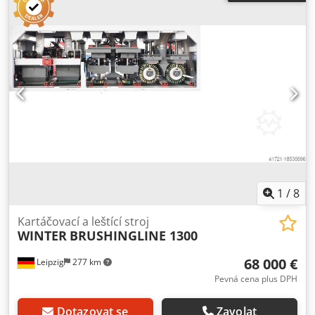
1
/
8
Kartáčovací a leštící stroj
WINTER
BRUSHINGLINE 1300
68 000 €
Leipzig
277 km
Pevná cena plus DPH
Dotazovat se
Zavolat