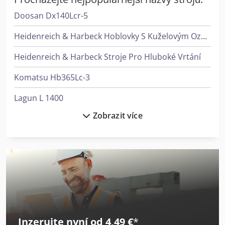
invertorem, zatímco rychlost zvedání kotoučů je pevně
Doosan Dx140Lcr-5
daná. Dkedpfxjwxc Rvs Albsr
Heidenreich & Harbeck Hoblovky S Kuželovým Ozubením
Heidenreich & Harbeck Stroje Pro Hluboké Vrtání
Komatsu Hb365Lc-3
Lagun L 1400
Zobrazit více
Lagun L 1600
Langzauner Lzg-M-Ii-Sy
Liebherr L 538
Liebherr L 546
Liebherr Ltm 1030-2.1
Inzerujte nyní od 4,49 €
*
Linde L 10