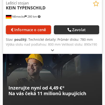
Lešticí stojan
KEIN TYPENSCHILD
Německo
280 km
Informace o ceně
Zavolat
Stav:
použitý
, Technické detaily: Průměr disku: 780 mm
Výška stolu nad podlahou: 800 mm Velikost stolu: 890x190
mm Brusný stůl: sklon: možnost naklonění v různých
stupních Celkový příkon: cca 2,0 kW Hmotnost stroje
přibližně: 0,2 tuny Potřeba místa cca: D:1,2xŠ:1,05xV:1,3 m
Dedpfx Aju Ng Rtjlbekr DVOUKOTOUČOVÁ BRUSKA - Stojí
na litinové nosné konstrukci těla stroje jako celek. - Oblasti
použití: Kov; dřevo; plasty - Průměr brusného kotouče: 680
mm - Materiál brusného kotouče: brusný papír - Odsávací
hubice: 80x120mm *
Inzerujte nyní od 4,49 €
*
Na vás čeká
11 milionů kupujících