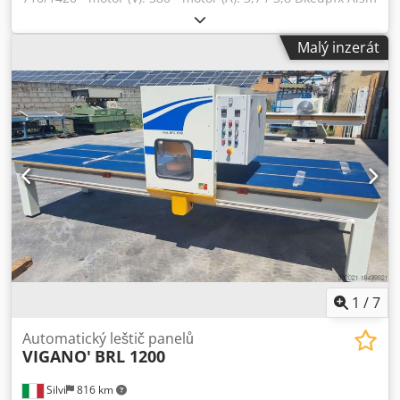
R Ilober
Malý inzerát
1
/
7
Automatický leštič panelů
VIGANO'
BRL 1200
Silvi
816 km