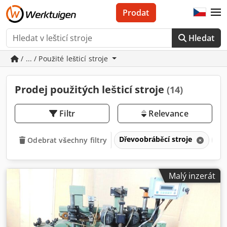
Prodat
Hledat
/ ... / Použité lešticí stroje
Prodej použitých lešticí stroje
(14)
Filtr
Relevance
Dřevoobráběcí stroje
Br
Odebrat všechny filtry
Malý inzerát