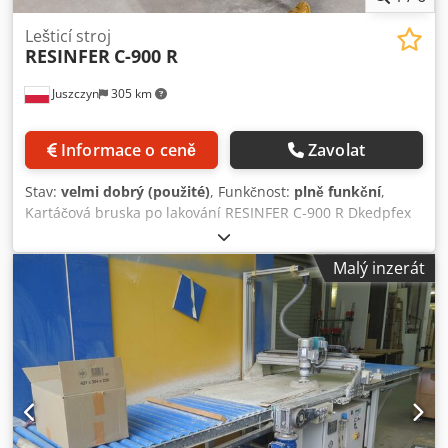
Lešticí stroj
RESINFER
C-900 R
Juszczyn
305 km
Informace o ceně
Zavolat
Stav:
velmi dobrý (použité)
, Funkčnost:
plně funkční
,
Kartáčová bruska po lakování RESINFER C-900 R Dkedpfex
Uw Sgex Albjr Pracovní šířka: 900 mm Pracovní výška: 160
mm Počet brusných agregátů: 4
Malý inzerát