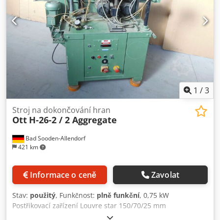
1
/
3
Stroj na dokončování hran
Ott
H-26-2 / 2 Aggregate
Bad Sooden-Allendorf
421 km
Informace o ceně
Zavolat
Stav:
použitý
, Funkčnost:
plně funkční
, 0,75 kW
Postřikovací zařízení Louvre star 150/70/25 mm
sisal/kůže/plastová tkanina Žaluziová hvězda 150/70/25