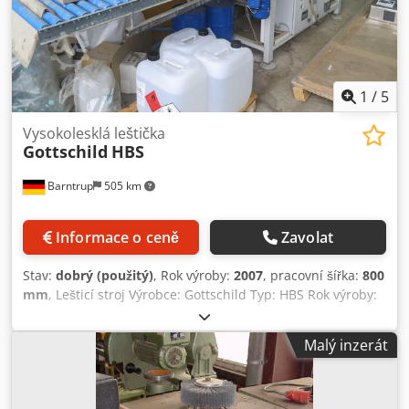
1
/
5
Vysokolesklá leštička
Gottschild
HBS
Barntrup
505 km
Informace o ceně
Zavolat
Stav:
dobrý (použitý)
, Rok výroby:
2007
, pracovní šířka:
800
mm
, Lešticí stroj Výrobce: Gottschild Typ: HBS Rok výroby:
2007 Vysokolesklý lešticí stroj, dříve používaný pro leštění
kuchyňských čel a koupelnových dílů Pracovní šířka: 800
Malý inzerát
mm 1 lešticí hlava automaticky posuvná vpravo – vlevo
Motor na leštění: 0,7/0,9 kW Pracovní oblast je snímána
senzory Dodpjxzqrqofx Albskr Dopravní pás šířka 820 x