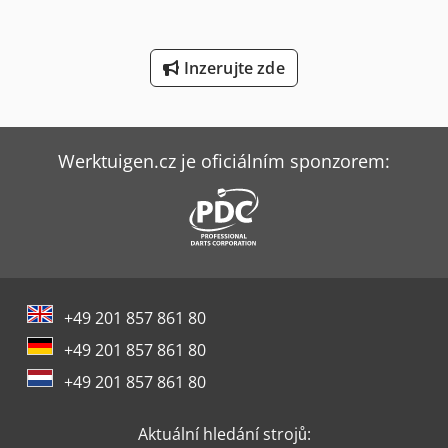
Werner & Pfleiderer Stroje Na Zavěšení
Inzerujte zde
Wurster & Dietz Stroje Na Výrobu Palet
Ziersch & Baltrusch Brusky Na Plocho Vertikální Brusky
Werktuigen.cz je oficiálním sponzorem:
+49 201 857 861 80
+49 201 857 861 80
+49 201 857 861 80
Aktuální hledání strojů: