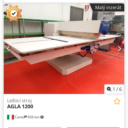
mm sisal/plastová tkanina Příruby 70 mm zmenšené na 11
Malý inzerát
mm (2 ks) Kovové Horní ovládací panel 4 motory à 0,18 kW
pro kartáče Dkjdeigaf Rjpfx Albsr
1
/
6
Lešticí stroj
AGLA
1200
Cantù
656 km