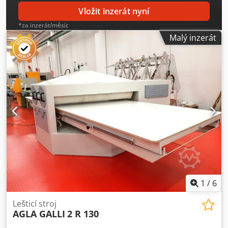
Vložit inzerát nyní
*za inzerát/měsíc
Malý inzerát
1
/
6
Lešticí stroj
AGLA GALLI
2 R 130