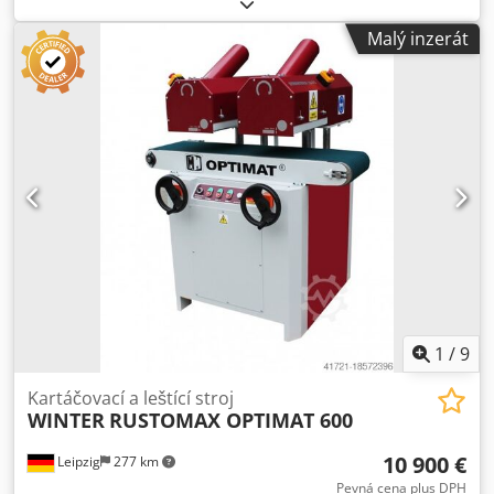
kW Kartáčovací stroj RUSTOMAX 300 DELUXE - Pracovní
šířka 300 mm - Pracovní výška max. 300 mm - Pracovní
Malý inzerát
délka 1100 mm - Průměr kartáče 190 mm - Rychlost kartáče
1500 ot./min. - Průměr otvoru kartáče 40 mm - Dvě
kartáčové jednotky včetně kartáče - Rychlost posuvu
plynule nastavitelná až do 10 m/min. - Pracovní výška 940
mm - Průměr sací trysky 2 x 120 mm - Motorové kartáčové
jednotky 2 x 2,2 KW - Výkon motoru 0,25 KW - Celkový výkon
4,65 kW - Napětí 400 V/ 50 Hz - včetně 2 kartáčů pro
strukturování tvrdého a měkkého dřeva - Snadné nastavení
výšky mm = pomocí ručního kolečka - W19 pogumovaný
přítlačný válec - Napnutí obrobku V= 1650 mm - Hmotnost
435 kg Dkodjv A Hdcopfx Albor
1
/
9
Kartáčovací a leštící stroj
WINTER
RUSTOMAX OPTIMAT 600
10 900 €
Leipzig
277 km
Pevná cena plus DPH