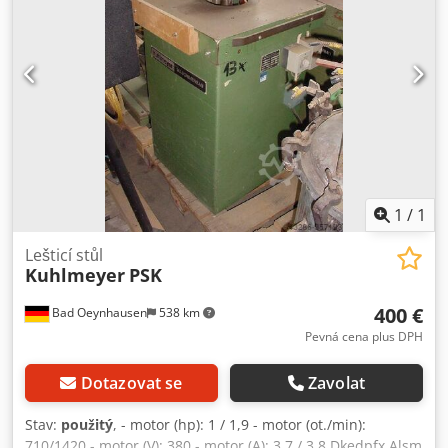
délka 1950 mm Dopravní pás se pohybuje vpřed a vzad
Před a za dopravníkem vždy jedna válečková dráha B 820
mm x L 1500 mm Připojovací výkon 2,2 kW / 400 V / 50 Hz
Připojení na stlačený vzduch 6 bar
1
/
1
Lešticí stůl
Kuhlmeyer
PSK
400 €
Bad Oeynhausen
538 km
Pevná cena plus DPH
Dotazovat se
Zavolat
Stav:
použitý
, - motor (hp): 1 / 1,9 - motor (ot./min):
710/1420 - motor (V): 380 - motor (A): 3,7 / 3,8 Dkedpfx Alsm