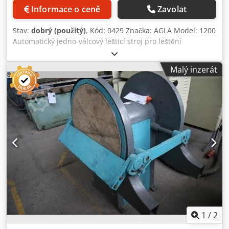
Informace o ceně
Zavolat
Stav:
dobrý (použitý)
, Kód: 0429 Značka: AGLA Model: 1200
Automatický jedno-válcový lešticí stroj pro leštění
polyesterových a polyuretanových laků, dřeva, kovů,
mramoru a podobných materiálů Technické specifikace:
Malý inzerát
Robustní konstrukce Rozměry pracovní plochy: 3600 x 1260
mm Pracovní šířka: 1200 mm Pracovní výška: 300 mm
Průměr kartáče: 350 mm Dkedpfx Aozh Eacelber Motor: 15
Hp Automatické zvedání pracovní plochy 2 upínky na
obrobek Celkové rozměry: 3600 x 2180 x 1650 mm (v)
Hmotnost: 1700 kg
1
/
2