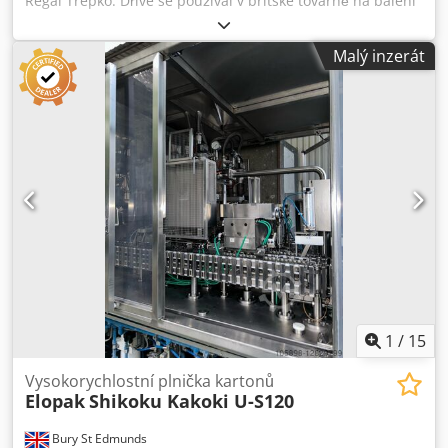
Regal Trepko. Dříve se používal v britské továrně na balení
mléčných výrobků, jako jsou jogurty, smetana, omáčky atd.
Cjdpfxopgqtzo An Tjrf
Malý inzerát
1
/
15
Vysokorychlostní plnička kartonů
Elopak
Shikoku Kakoki U-S120
Bury St Edmunds