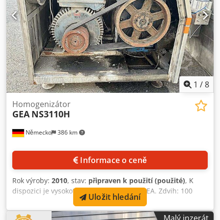
1
/
8
Homogenizátor
GEA
NS3110H
Německo
386 km
Informace o ceně
Rok výroby:
2010
, stav:
připraven k použití (použité)
, K
dispozici je vysokotlaký homogenizátor GEA. Zdvih: 100
Uložit hledání
mm, průměr pístu: 80 mm, max. pracovní tlak: 200 bar,
průtočný výkon: cca 14 000 l/h, max. teplota produktu:
Malý inzerát