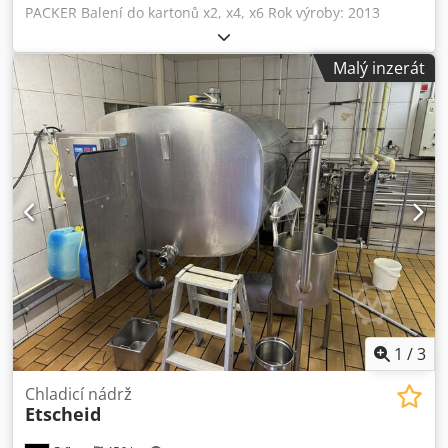
PACKER Balení do kartonů x2, x4, x6 Rok výroby: 2013
Csdpfxoyrx Uvj An Tjrf Stav jako nový Vyrobeno ve Francii
Malý inzerát
1
/
3
Chladicí nádrž
Etscheid