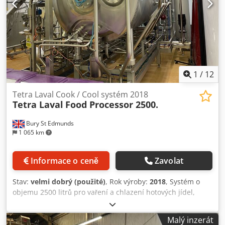
1
/
12
Tetra Laval Cook / Cool systém 2018
Tetra Laval
Food Processor 2500.
Bury St Edmunds
1 065 km
Informace o ceně
Zavolat
Stav:
velmi dobrý (použité)
, Rok výroby:
2018
, Systém o
objemu 2500 litrů pro vaření a chlazení hotových jídel,
polévek, vývarů, ovocných přípravků, džemů a marmelád,
tradičních i mezinárodních pokrmů, omáček a past,
Malý inzerát
cukrovinek. Instalováno jako nové v roce 2018 za více než