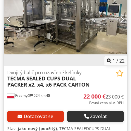
1
/
22
Dvojitý balič pro uzavřené kelímky
TECMA SEALED CUPS DUAL
PACKER
x2, x4, x6 PACK CARTON
22 000 €
Przemyśl
524 km
23 000 €
Pevná cena plus DPH
Dotazovat se
Zavolat
Stav:
jako nový (použitý)
, TECMA SEALEDCUPS DUAL