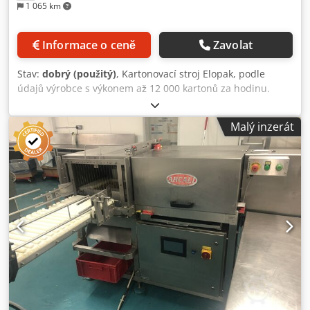
1 065 km
Informace o ceně
Zavolat
Stav:
dobrý (použitý)
, Kartonovací stroj Elopak, podle
údajů výrobce s výkonem až 12 000 kartonů za hodinu.
Vyroben v roce 1997, ale přibližně v roce 2004 byl
výrobcem kompletně přestavěn a používán necelé dva
Malý inzerát
roky. Cjdpfjpivdisx An Tsrf