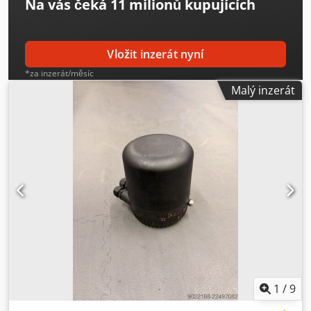
Na vás čeká
11 milionů kupujících
Vložit inzerát nyní
*za inzerát/měsíc
Malý inzerát
1
/
9