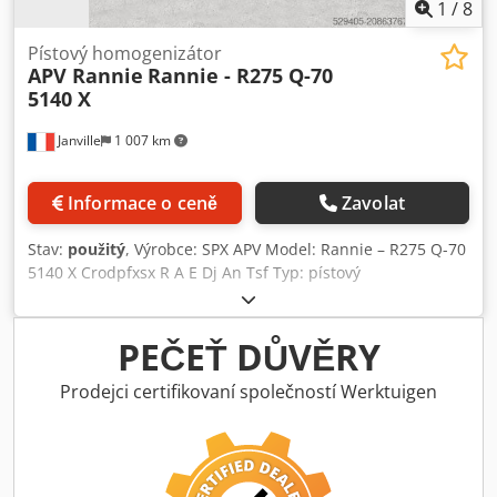
1
/
8
Pístový homogenizátor
APV Rannie
Rannie - R275 Q-70
5140 X
Janville
1 007 km
Informace o ceně
Zavolat
Stav:
použitý
, Výrobce: SPX APV Model: Rannie – R275 Q-70
5140 X Crodpfxsx R A E Dj An Tsf Typ: pístový
homogenizátor Výkon: 250 kW Maximální tlak: 300 bar Max.
kapacita: 27 000 l/h Plášť z nerezové oceli s před-odizolací.
Počet pístů: 5 Homogenizační stupeň / účinek: 2 Podlahový
PEČEŤ DŮVĚRY
stojan je k dispozici, není vidět na fotografiích. Druhá
totožná jednotka k dispozici: Reference osertech #12049
Prodejci certifikovaní společností Werktuigen