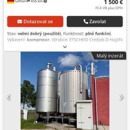
1 500 €
Gifhorn
456 km
FCA VB plus DPH
Dotazovat se
Zavolat
Stav:
velmi dobrý (použité)
, Funkčnost:
plně funkční
,
Vybavení:
kompresor
, Výrobce: ETSCHEID Credjxb D Hujpfx
An Tsf Objem: 1500 l Vybaveno míchadlem S integrovanou
čisticí jednotkou (CIP) Včetně chladicí jednotky Stav: velmi
Malý inzerát
dobrý