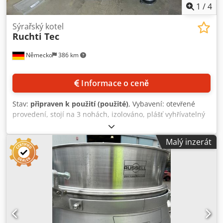
1
/
4
Sýrařský kotel
Ruchti Tec
Německo
386 km
Informace o ceně
Stav:
připraven k použití (použité)
, Vybavení: otevřené
provedení, stojí na 3 nohách, izolováno, plášť vyhřívatelný
a chladitelný, vnitřní povrch měděný, míchadlo/řezací
zařízení, v plášti různé nátrubky pro teplou/studenou vodu,
Malý inzerát
výpustný nátrubek jmenovité světlosti DN 65 zúžen na DN
25, kapacita: 1200 l, vnější průměr: 1770 mm, vnitřní
průměr: 1600 mm, výška s míchadlem: 1550 mm, výška
nádoby: 1000 mm. Prohlídka na místě je možná. Crsdpoy
Uyfiefx An Tsf