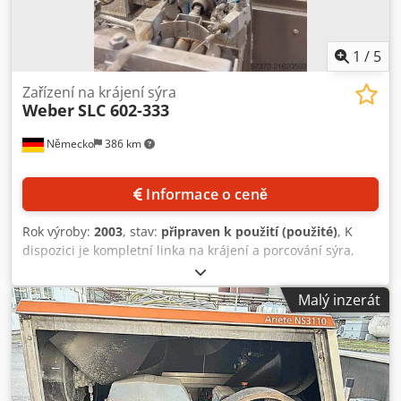
1
/
5
Zařízení na krájení sýra
Weber
SLC 602-333
Německo
386 km
Informace o ceně
Rok výroby:
2003
, stav:
připraven k použití (použité)
, K
dispozici je kompletní linka na krájení a porcování sýra,
sestávající z kráječe, váhy a transportních jednotek.
Produkty: maso/sýr/uzeniny/vegan produkty. Rozsah
Malý inzerát
tloušťky řezu: 0,1–5 mm. Max. délka produktu: 1200 mm.
Max. šířka řezu: 360 mm. Typ nože: kruhový nůž. Průměr
nože: 460 mm. Úhel řezu: 22°. Max. výkon váhy: 100
vážení/min. Rozměry stroje (D/Š/V): cca 2500/1600/2300
mm. Hmotnost: cca 2000 kg. Dokumentace je k dispozici.
Prohlídka na místě možná. Cjdpfx Ansyx H E Do Torf