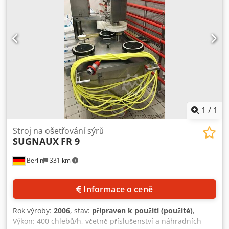
1
/
1
Stroj na ošetřování sýrů
SUGNAUX
FR 9
Berlin
331 km
Informace o ceně
Rok výroby:
2006
, stav:
připraven k použití (použité)
,
Výkon: 400 chlebů/h, včetně příslušenství a náhradních