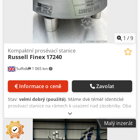
1
/
9
Kompaktní prosévací stanice
Russell Finex
17240
Suffolk
1 065 km
Informace o ceně
Zavolat
Stav:
velmi dobrý (použité)
, Máme dvě téměř identické
prosévací stanice na rámech k usazení nad zásobníky. Oba
nové v roce 2014 a v pěkném stavu. Fotografie zobrazují
stroje před praním. Průměr síta 550 mm. Výběr síťových sít.
Malý inzerát
Každý stroj bude dodáván s jednou obrazovkou. Crsdpfx
Aovpv Nusn Tsf