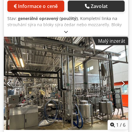
Informace o ceně
Zavolat
Stav:
generálně opravený (použitý)
, Kompletní linka na
strouhání sýra na bloky sýra čedar nebo mozzarelly. Bloky
sýra se nakrájejí na kostky a vloží do strouhacího zařízení,
poté se po dopravníku dávkují práškem a rozmělňují.
Malý inzerát
Crsdpsp T Tghefx An Tof Kráječ sýra Arcall, přenosový
dopravník, struhadlo Urschel CC, šikmý dopravník a
bubnový míchací buben. Lze vyrobit 1 000 kg strouhaného
sýra za hodinu. K lince na strouhaný sýr lze přidat systém
vážení do sáčků.
1
/
6