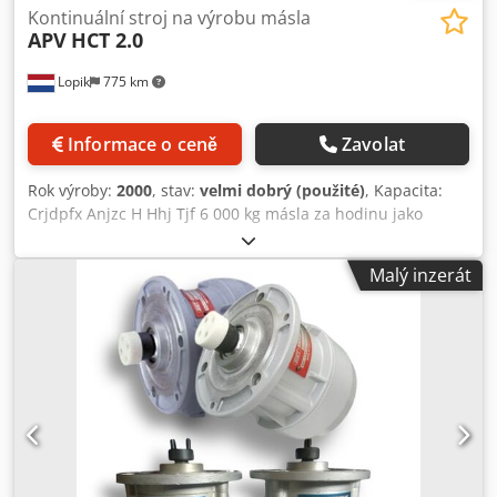
Kontinuální stroj na výrobu másla
APV
HCT 2.0
Lopik
775 km
Informace o ceně
Zavolat
Rok výroby:
2000
, stav:
velmi dobrý (použité)
, Kapacita:
Crjdpfx Anjzc H Hhj Tjf 6 000 kg másla za hodinu jako
výstup. 12 000 litrů smetany za hodinu jako vstup.
Malý inzerát