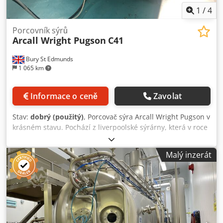
1
/
4
Porcovník sýrů
Arcall Wright Pugson
C41
Bury St Edmunds
1 065 km
Informace o ceně
Zavolat
Stav:
dobrý (použitý)
, Porcovač sýra Arcall Wright Pugson v
krásném stavu. Pochází z liverpoolské sýrárny, která v roce
2019 zkrachovala, od té doby je ve skladu. Codet R R
Ukopfx An Tsrf
Malý inzerát