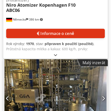
Niro Atomizer Kopenhagen
F10
ABC06
Německo
386 km
Informace o ceně
Rok výroby:
1970
, stav:
připraven k použití (použité)
,
Průtočná kapacita mléka a kakaa: 600 kg/h, prvky:
instantizér (hlavní procesní komora), rozprašovač F-10,
vibroflux-excentrický prvek, parní vzduchový ohřívač,
Malý inzerát
vzduchový ohřívač, stropní rozvod vzduchu, odstředivé
čerpadlo DDMM, hygienická uzávěra, materiálová uzávěra,
výsypné zařízení zásobníku, prosévací stroj Allgaier s
kyvadlovým sítem, rotační dmychadlo Aerzener,
kompresorová jednotka Haug, svislý dopravník Gericke,
předfiltr Amer-glas s DRI-Pak jemným filtrem, elektrické
vybavení, hlavní elektrické schéma, elektrické kladiva,
komorové zajištění s podtlakovým hlídačem, regulace
Varimax, regulátor teploty Clorius, systém řízení motoru