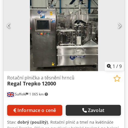
1
/
9
Rotační plnička a těsnění hrnců
Regal Trepko
12000
Suffolk
1 065 km
Informace o ceně
Zavolat
Stav:
dobrý (použitý)
, Rotační plnič a tmel na květináče