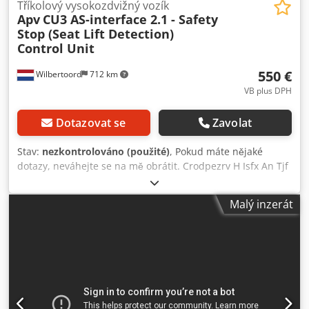
Tříkolový vysokozdvižný vozík
Apv
CU3 AS-interface 2.1 - Safety
Stop (Seat Lift Detection)
Control Unit
550 €
Wilbertoord
712 km
VB plus DPH
Dotazovat se
Zavolat
Stav:
nezkontrolováno (použité)
, Pokud máte nějaké
dotazy, neváhejte se na mě obrátit. Crodpezrv H Isfx An Tjf
Malý inzerát