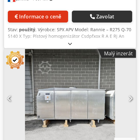
Informace o ceně
Zavolat
Stav:
použitý
, Výrobce: SPX APV Model: Rannie – R275 Q-70
5140 X Typ: Pístový homogenizátor Csdpfxox R A E Rj An
Torf Výkon: 250 kW Maximální tlak: 300 bar Maximální
kapacita: 27 000 l/h Plášť z nerezové oceli s předizolací.
Malý inzerát
Počet pístů: 5 Homogenizační stupeň / efekt: 2 Podlahový
stojan k dispozici, není vidět na fotografiích. Druhá
identická jednotka k dispozici: Reference osertech # 12048