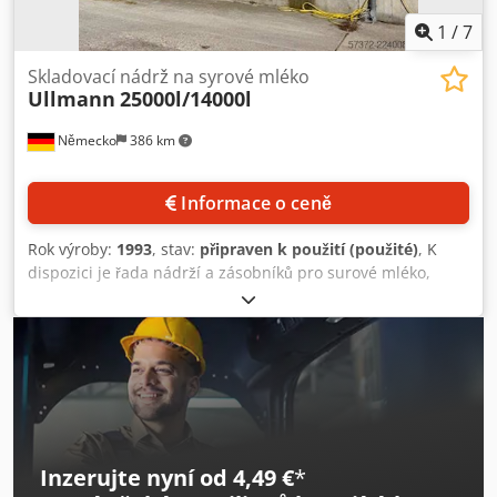
1
/
7
Skladovací nádrž na syrové mléko
Ullmann
25000l/14000l
Německo
386 km
Informace o ceně
Rok výroby:
1993
, stav:
připraven k použití (použité)
, K
dispozici je řada nádrží a zásobníků pro surové mléko,
které jsou propojeny s ventilovým blokem. 1) Objem: 25 m³,
rok výroby: 2014, míchadlo: ano. 2) 2x zásobníkové zařízení
Ullmann, rok výroby: 1993, objem: 25 500 l, maximální
provozní teplota: 20 °C, minimální/maximální provozní tlak:
-0,4 bar/0,4 bar, míchadlo: ano. 3) Nádrž pro surové mléko,
objem: 14 000 l, míchadlo: ano. 4) Ventilový blok pro nádrž
na surové mléko. Dokumentace je k dispozici. Možnost
prohlídky na místě. Csdpfxjznx H Aj An Torf
Inzerujte nyní od 4,49 €
*