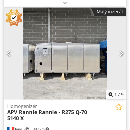
dílů. Codoh T A Trspfx An Tsrf
Malý inzerát
1
/
9
Homogenizér
APV Rannie
Rannie - R275 Q-70
5140 X
Janville
1 007 km