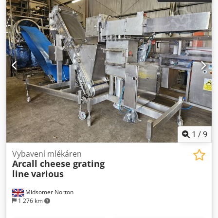
450 000 £. Crjdpfx Anow Rn S Uj Tjf
1
/
9
Vybavení mlékáren
Arcall cheese grating
line
various
Midsomer Norton
1 276 km