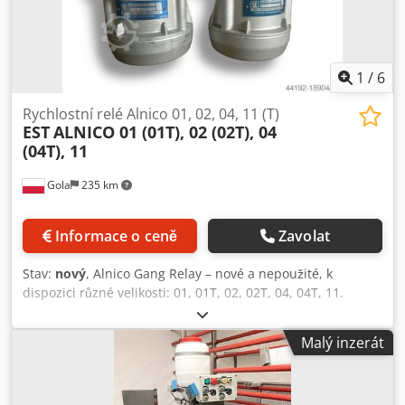
1
/
6
Rychlostní relé Alnico 01, 02, 04, 11 (T)
EST
ALNICO 01 (01T), 02 (02T), 04
(04T), 11
Gola
235 km
Informace o ceně
Zavolat
Stav:
nový
, Alnico Gang Relay – nové a nepoužité, k
dispozici různé velikosti: 01, 01T, 02, 02T, 04, 04T, 11.
Codpfx Aowa Sngjn Torf
Malý inzerát