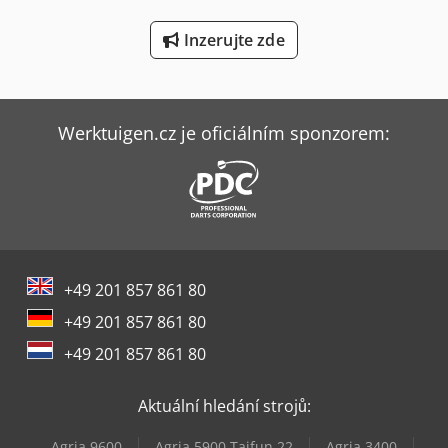
Výška: 150 mm - Hmotnost: 16 kg
Wurster & Dietz Stroje Na Výrobu Palet
Inzerujte zde
Yeong Chin Machinery Industries Co. Ltd. (Ycm) Nfx400A
Ziersch & Baltrusch Brusky Na Plocho Vertikální Brusky
Werktuigen.cz je oficiálním sponzorem:
+49 201 857 861 80
+49 201 857 861 80
+49 201 857 861 80
Aktuální hledání strojů:
Agria 9600
Agria 5900 Taifun 22
Agria 3400