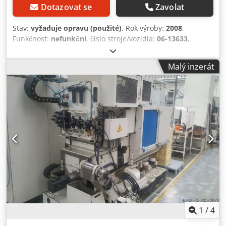
Dotazovat se
Zavolat
Stav:
vyžaduje opravu (použité)
, Rok výroby:
2008
,
Funkčnost:
nefunkční
, číslo stroje/vozidla:
06-13633
,
Technické údaje: Pracovní oblast # Zdvih: 160 mm #
Minimální osová vzdálenost mezi osou stolu a vřetenem:
Malý inzerát
-30 mm # Maximální osová vzdálenost mezi osou stolu a
vřetenem: +150 mm # Minimální vzdálenost mezi
povrchem stolu a vřetenem nástroje: 275 mm # Maximální
vzdálenost mezi povrchem stolu a vřetenem nástroje: 345
mm # Ruční příčný posuv sloupu: ±20 mm # Vnější průměr:
250 mm # Průměr otvoru: 100 H7 mm Obrobek #
Maximální jmenovitý modul (pro ocel s pevností cca 600
N/mm²): 3 mm # Minimální roztečný průměr (vnitřní
ozubení): 60 + d0s mm, kde d0s je vnější průměr frézy (v
mm) # Maximální vnější průměr (vnitřní ozubení): 280 mm
# Maximální šířka ozubeného pásu: 42 mm # Maximální
zdvih pro řezání zubů: 50 mm # Maximální posuv vřetene:
70 mm Nosnost # Maximální hmotnost podporovaná
stolem (včetně upínacích přípravků): 150 kg # Maximální
1
/
4
síla vyvíjená koníkem: 1 500 kg # Maximální dosažitelný