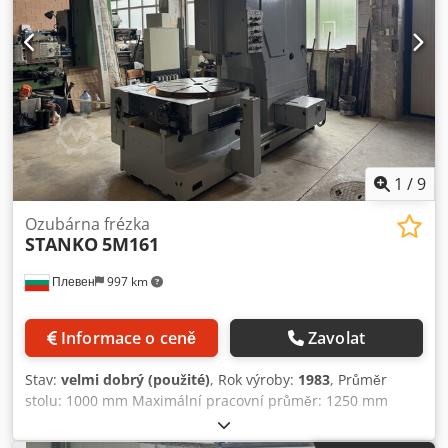
1
/
9
Ozubárna frézka
STANKO
5M161
Плевен
997 km
Informace o ceně
Zavolat
Stav:
velmi dobrý (použité)
, Rok výroby:
1983
, Průměr
stolu: 1000 mm Maximální pracovní průměr: 1250 mm
Modul: 12 Cedezqkizepfx Afqerf Maximální zdvih: 200 mm
VŠECHNA LOŽISKA BYLA VYMĚNĚNA ZA NOVÁ.