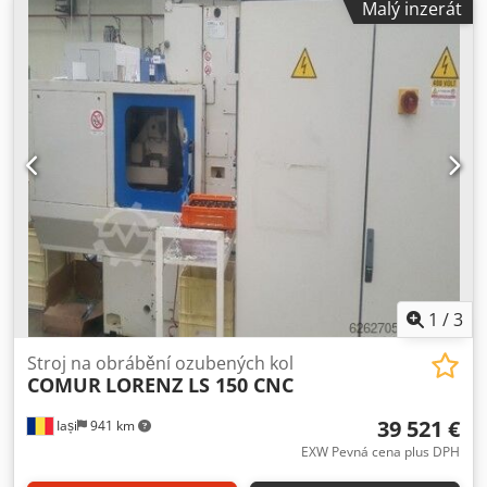
Malý inzerát
1
/
3
Stroj na obrábění ozubených kol
COMUR
LORENZ LS 150 CNC
39 521 €
Iași
941 km
EXW Pevná cena plus DPH