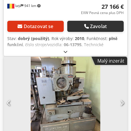
27 166 €
Iași
941 km
EXW Pevná cena plus DPH
Dotazovat se
Zavolat
Stav:
dobrý (použitý)
, Rok výroby:
2010
, Funkčnost:
plně
funkční
, číslo stroje/vozidla:
06-13795
, Technické
vlastnosti: Pracovní oblast - Zdvih: 160 mm - Minimální
vzdálenost mezi osou stolu a vřetenem: -30 mm -
Malý inzerát
Maximální vzdálenost mezi osou stolu a vřetenem: +150
mm - Minimální vzdálenost mezi povrchem stolu a
vřetenem frézy: 275 mm - Maximální vzdálenost mezi
povrchem stolu a vřetenem frézy: 345 mm - Ruční příčný
posuv stojanu: ±20 mm - Vnější průměr: 250 mm - Průměr
otvoru: 100 H7 mm Obrobek - Maximální jmenovitý modul
(v oceli s pevností cca 600 N/mm²): 3 mm - Minimální
roztečný průměr (vnitřní ozubení): 60 + d0s mm -
Maximální vnější průměr (vnitřní ozubení): 280 mm -
Maximální šířka ozubeného pásu: 42 mm - Maximální délka
zdvihu pro řezání zubů: 50 mm - Maximální pojízd vzdvihu
vřetene: 70 mm Nosnost - Maximální hmotnost na stole