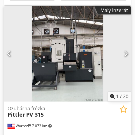
Malý inzerát
1
/
20
Ozubárna frézka
Pittler
PV 315
Warren
7 073 km