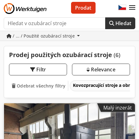
Prodat
Hledat
/ ... / Použité ozubárací stroje
Prodej použitých ozubárací stroje
(6)
Filtr
Relevance
Kovozpracující stroje a obrábě
Odebrat všechny filtry
Malý inzerát