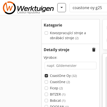
Česká republika
Kategorie
Kovozpracující stroje a
obráběcí stroje
(2)
Detaily stroje
Výrobce:
CoastOne Oy
(32)
CoastOne
(2)
Ficep
(2)
BITZER
(1)
Bobcat
(1)
DOOSAN
(1)