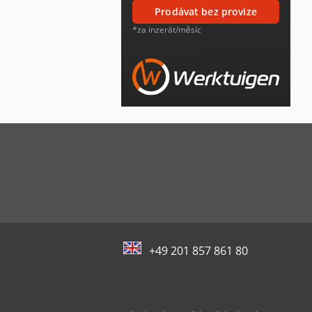
prodávat bez provize
*za inzerát/měsíc
+49 201 857 861 80