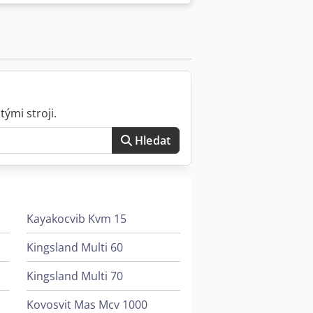
tní světelná závora Lazersafe standard
S+ - Extra obrazovka s 3D ohýbacím
utí WILA / Trumpf / Typ B - 2x ohýbací
ými stroji.
Hledat
Kayakocvib Kvm 15
Kingsland Multi 60
Kingsland Multi 70
Kovosvit Mas Mcv 1000