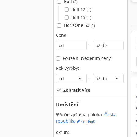
Bull
(3)
Bull 12
(1)
Bull 15
(1)
HorizOne 50
(1)
Cena:
-
Pouze s uvedením ceny
Rok výroby:
-
Zobrazit více
Umístění
Vaše zjištěná poloha:
Česká
republika
(změnit)
okruh: