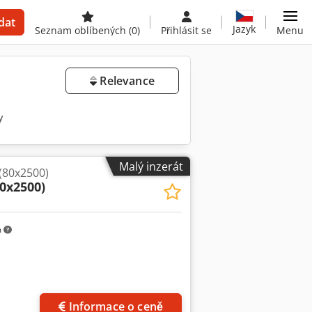
dat
Jazyk
Seznam oblíbených
(0)
Přihlásit se
Menu
Relevance
y
Malý inzerát
 (80x2500)
0x2500)
m
Informace o ceně