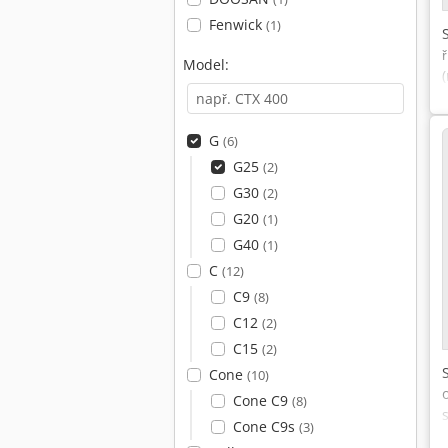
Fenwick
(1)
Model:
G
(6)
G25
(2)
G30
(2)
G20
(1)
G40
(1)
C
(12)
C9
(8)
C12
(2)
C15
(2)
Cone
(10)
Cone C9
(8)
Cone C9s
(3)