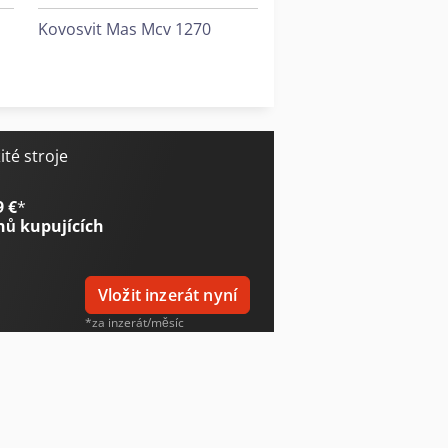
Kovosvit Mas Mcv 1270
Lagun L 1400
Tornos Evodeco 16/10
té stroje
9 €
*
nů kupujících
Vložit inzerát nyní
*za inzerát/měsíc