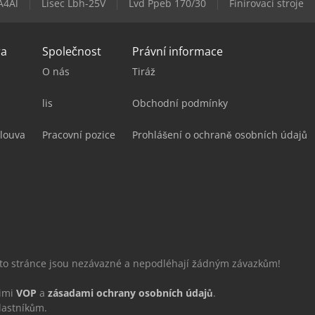
A4Al
Lisec Lbh-25V
Lvd Ppeb 170/30
Finírovací stroje
ra
Společnost
Právní informace
O nás
Tiráž
lis
Obchodní podmínky
louva
Pracovní pozice
Prohlášení o ochraně osobních údajů
éto stránce jsou nezávazné a nepodléhají žádným závazkům!
šimi
VOP
a
zásadami ochrany osobních údajů
.
lastníkům.