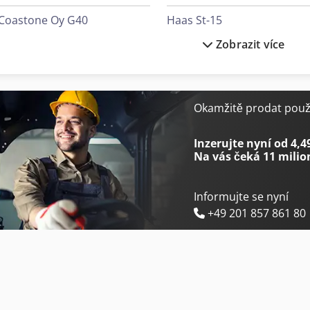
Coastone Oy G40
Haas St-15
Zobrazit více
Cormak Theor 20
Haas St-20
Gildemeister Ct 40
Index Ms22-8
Gildemeister Ctx 500
Kapema Bm 25
Okamžitě prodat použi
Gildemeister Gac 42
Kasto Kastotec A5
Inzerujte nyní od 4,4
Na vás čeká
11 milio
Informujte se nyní
+49 201 857 861 80