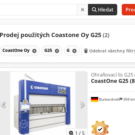
Hledat
Pro
Prodej použitých Coastone Oy G25
(2)
CoastOne Oy
G25
G
Odebrat všechny filtr
Ohraňovací lis G25
CoastOne
G25 (8
Burkardroth
394 k
1
/
5