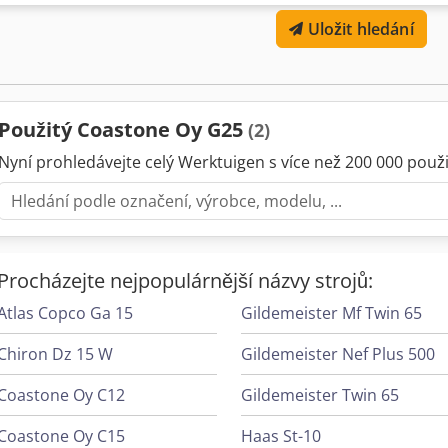
displej Volitelné: - 4 nebo 5osý systém zadního dorazu - Bezpečnos
Uložit hledání
- Světelná závora Lazersafe IRIS - Systém měření úhlu Lazersafe IRI
softwarem - Opěrný stůl - Osvětlení vpředu i vzadu - Nástrojové upn
podpěry 36 měsíců záruka po instalaci
Použitý Coastone Oy G25
(2)
Nyní prohledávejte celý Werktuigen s více než 200 000 použit
Procházejte nejpopulárnější názvy strojů:
Atlas Copco Ga 15
Gildemeister Mf Twin 65
Chiron Dz 15 W
Gildemeister Nef Plus 500
Coastone Oy C12
Gildemeister Twin 65
Coastone Oy C15
Haas St-10