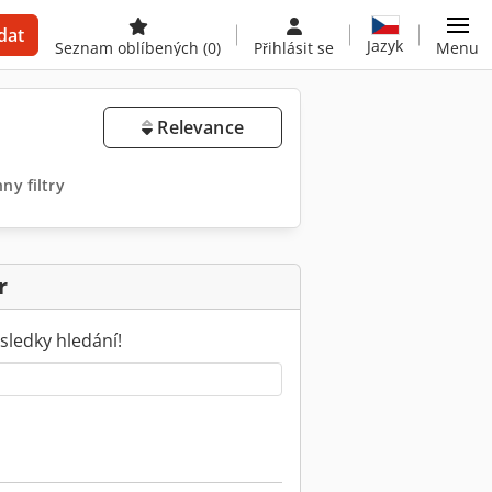
dat
Jazyk
Seznam oblíbených
(0)
Přihlásit se
Menu
Relevance
ny filtry
r
sledky hledání!