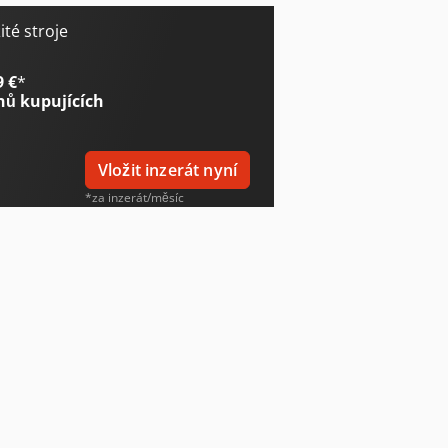
té stroje
9 €
*
nů kupujících
Vložit inzerát nyní
*za inzerát/měsíc