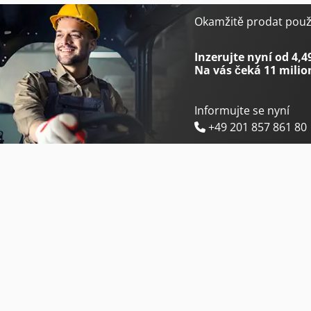
Emmegi Classic Libra
Emmegi Phantomatic M4 L
Okamžitě prodat použi
Emmegi Classic Magic
Emmegi Phantomatic T3 A
Inzerujte nyní od 4,4
Na vás čeká
11 milio
Informujte se nyní
+49 201 857 861 80