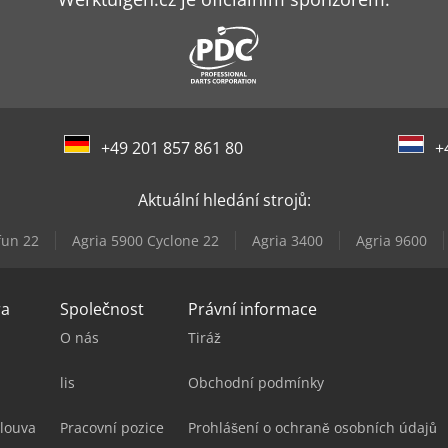
+49 201 857 861 80
+
Aktuální hledání strojů:
fun 22
Agria 5900 Cyclone 22
Agria 3400
Agria 9600
ra
Společnost
Právní informace
O nás
Tiráž
lis
Obchodní podmínky
louva
Pracovní pozice
Prohlášení o ochraně osobních údajů