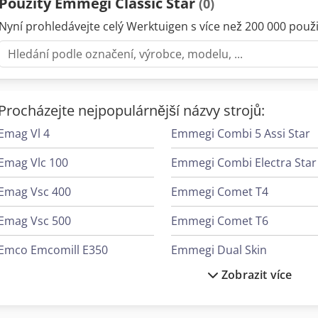
Použitý Emmegi Classic Star
(0)
Nyní prohledávejte celý Werktuigen s více než 200 000 použit
Procházejte nejpopulárnější názvy strojů:
Emag Vl 4
Emmegi Combi 5 Assi Star
Emag Vlc 100
Emmegi Combi Electra Star
Emag Vsc 400
Emmegi Comet T4
Emag Vsc 500
Emmegi Comet T6
Emco Emcomill E350
Emmegi Dual Skin
Zobrazit více
Emco Maxxturn 95
Emmegi Norma Vis
Emco Mmv 2000
Emmegi Phantomatic M3