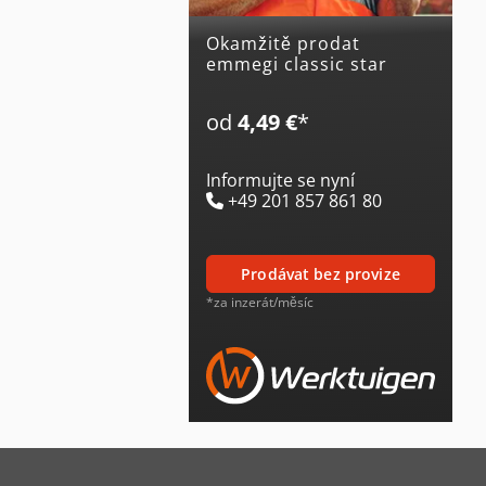
Okamžitě prodat
emmegi classic star
od
4,49 €
*
Informujte se nyní
+49 201 857 861 80
prodávat bez provize
*za inzerát/měsíc