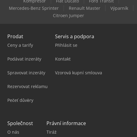
Kompresor
Fiat Ducato
Ford Transit
Linde Reachstacker
Mercedes-Benz Sprinter
Renault Master
Výparník
Citroen Jumper
Linde V
Prodat
Servis a podpora
Ceny a tarify
Přihlásit se
Podávat inzeráty
Kontakt
Spravovat inzeráty
Vzorová kupní smlouva
Rezervovat reklamu
Pečeť důvěry
Společnost
Právní informace
O nás
Tiráž