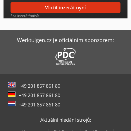
Heller Hf 5500
Vložit inzerát nyní
Hermle C 400
*za inzerát/měsíc
Lagun L 1400
Lagun L 1600
Werktuigen.cz je oficiálním sponzorem:
Lagun L 2000
Linde H 20
Linde H 30
+49 201 857 861 80
Linde H 50
+49 201 857 861 80
Linde H20D
+49 201 857 861 80
Linde H20T
Aktuální hledání strojů:
Linde R 16