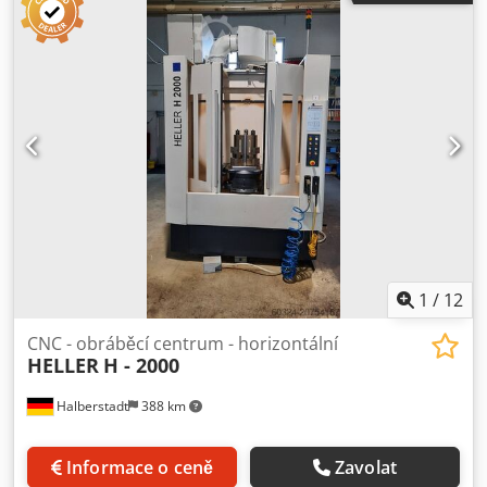
360 000° x 0,001° Chladicí systém: KNOLL, VRF 250, IKZ 50
bar, (oplachování pracovního prostoru) Pracovní prostor
XYZ (mm): 630 / 630 / 630 Velikost palety (mm): 500 x 400
Upínání obrobku: hydraulické, 60 bar Další volitelné
vybavení, specifické vlastnosti: infračervený přijímač pro
měřicí hrot (RENISHAW); SBBK; pneumatická kontrola
dotyku na místě upínání obrobku; kontrolka stavu; drátový
dopravník pro mokré obrábění;
1
/
12
CNC - obráběcí centrum - horizontální
HELLER
H - 2000
Halberstadt
388 km
Informace o ceně
Zavolat