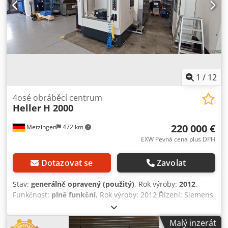
1
/
12
4osé obráběcí centrum
Heller
H 2000
220 000 €
Metzingen
472 km
EXW Pevná cena plus DPH
Dotazovat se
Zavolat
Stav:
generálně opravený (použitý)
, Rok výroby:
2012
,
Funkčnost:
plně funkční
, Rok výroby: 2012 Řízení: Siemens
840D SL Dsdpfx Akezpyg Tspskr Vřeteno: SC63, 16 000
ot./min, 40 kW, 96 Nm Upínací systém nástrojů: HSK 63
Malý inzerát
Magazín / počet pozic (volitelné): řetězový / 54 Rotační stůl: