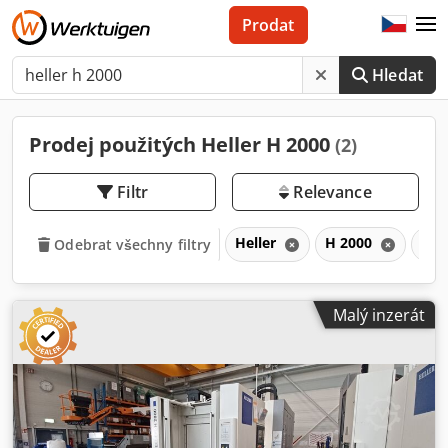
Prodat
Hledat
Prodej použitých Heller H 2000
(2)
Filtr
Relevance
Heller
H 2000
H
Odebrat všechny filtry
Malý inzerát