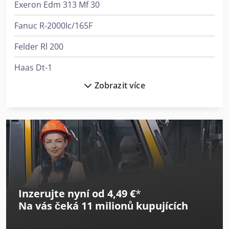
Exeron Edm 313 Mf 30
vrtáku Stroj lze po dohodě prohlédnout pod proudem.
Fanuc R-2000Ic/165F
Felder Rl 200
Haas Dt-1
Zobrazit více
Haas Ec-400
Haas St-10
Haas St-15
Haas St-20
Haas Tl-1
Inzerujte nyní od 4,49 €
*
Haas Tl-2
Na vás čeká
11 milionů kupujících
Heller H 5000