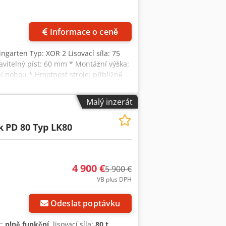
Informace o ceně
eingarten Typ: XOR 2 Lisovací síla: 75
vitelný píst: 60 mm * Montážní výška:
 nohou * Hmotnost stroje: přibližně
Malý inzerát
k
PD 80 Typ LK80
4 900 €
5 900 €
VB plus DPH
Požádat o více
obrázků
Odeslat poptávku
t:
plně funkční
, lisovací síla:
80 t
,