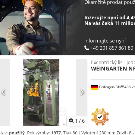
nastavením zdvihu, ručním nastavením beranu, naklápěcí, ruční ce
Okamžitě prodat použi
ovládání.
Inzerujte nyní od 4,4
Na vás čeká
11 milio
Informujte se nyní
+49 201 857 861 80
Excentrický lis - je
WEINGARTEN
NP
Eislingen/Fils
436 
1
/
6
Stav:
použitý
, Rok výroby:
1977
, Tlak 80 t Vyložení 280 mm Zdvih 8 