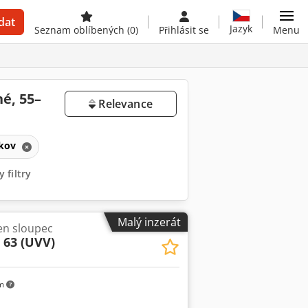
dat
Jazyk
Seznam oblíbených
(0)
Přihlásit se
Menu
né, 55–
Relevance
 kov
 filtry
Malý inzerát
den sloupec
 63 (UVV)
km