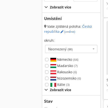
Zobrazit více
Umístění
Vaše zjištěná poloha:
Česká
republika
(změnit)
okruh:
Neomezený
(96)
Německo
(64)
Maďarsko
(7)
Rakousko
(6)
Nizozemsko
(6)
Itálie
(3)
Zobrazit více
Stav