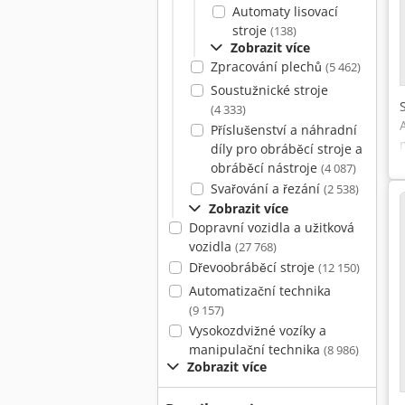
Automaty lisovací
stroje
(138)
Zobrazit více
Zpracování plechů
(5 462)
Soustužnické stroje
(4 333)
Příslušenství a náhradní
díly pro obráběcí stroje a
obráběcí nástroje
(4 087)
Svařování a řezání
(2 538)
Zobrazit více
Dopravní vozidla a užitková
vozidla
(27 768)
Dřevoobráběcí stroje
(12 150)
Automatizační technika
(9 157)
Vysokozdvižné vozíky a
manipulační technika
(8 986)
Zobrazit více