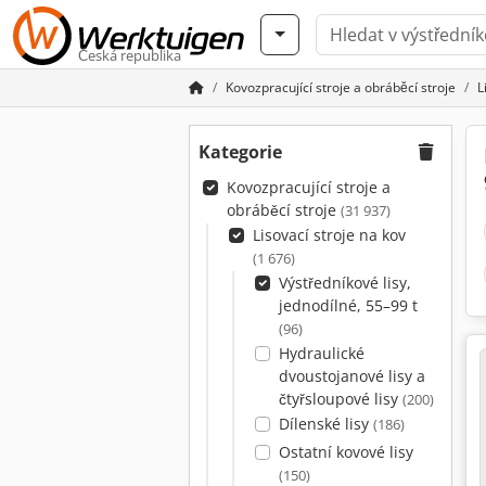
Česká republika
Kovozpracující stroje a obráběcí stroje
L
Kategorie
Kovozpracující stroje a
obráběcí stroje
(31 937)
Lisovací stroje na kov
(1 676)
Výstředníkové lisy,
jednodílné, 55–99 t
(96)
Hydraulické
dvoustojanové lisy a
čtyřsloupové lisy
(200)
Dílenské lisy
(186)
Ostatní kovové lisy
(150)