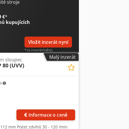
ntrální mazání, obouruční a nožní
té stroje
9 €
*
nů kupujících
Vložit inzerát nyní
*za inzerát/měsíc
Malý inzerát
den sloupec
 80 (UVV)
km
Informace o ceně
- 112 mm Počet zdvihů 30 - 120 /min