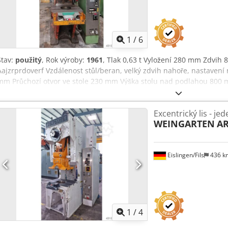
1
/
6
Stav:
použitý
, Rok výroby:
1961
, Tlak 0,63 t Vyložení 280 mm Zdvih
Aajzrprdoverf Vzdálenost stůl/beran, velký zdvih nahoře, nastavení
mm Průchozí otvor ve stole 230 mm Výška stolu nad podlahou 800
Nastavení beranu 63 mm Pohon 5,5 kW Hmotnost 3,95 t Potřeba míst
třecí spojkou, mechanickým jištěním proti přetížení v beranu, ma
Excentrický lis - je
nastavením beranu, pevným stolem, ručním centrálním mazáním, 
WEINGARTEN
AR
Eislingen/Fils
436 
1
/
4