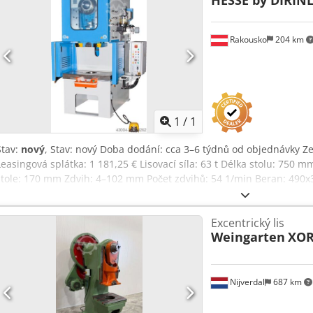
HESSE by DIRIN
Rakousko
204 km
Požádat o více
obráz
1
/
1
Stav:
nový
, Stav: nový Doba dodání: cca 3–6 týdnů od objednávky 
Leasingová splátka: 1 181,25 € Lisovací síla: 63 t Délka stolu: 750 
stole: 170 mm Zdvih: 4–102 mm Počet zdvihů: 54 1/min Beran: 49
Vyložení: 270 mm Světlo mezi stojany: 440 mm Motor: 7,5 kW Délka:
750 mm Hmotnost: 4 100 kg 8-násobné vedení beranu Přední ochra
Excentrický lis
nastavení zdvihu Nastavení beranu ráčnou Pohon přes převodovku 
Weingarten
XOR 
Elektropneumatická spojka-brzda Fixní stůl Jednotlivý a nepřetržit
dvouručním ovládáním Mechanická ochrana proti přetížení Automat
směrnic CE Návod k obsluze v NĚMČINĚ a ANGLIČTINĚ (ilustrační fo
Nijverdal
687 km