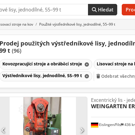
Hledat
Pro
isovací stroje na kov
Použité výstředníkové lisy, jednodílné, 55–99 t
Prodej použitých výstředníkové lisy, jednodíl
99 t
(96)
Kovozpracující stroje a obráběcí stroje
Lisovací stroje na
Výstředníkové lisy, jednodílné, 55–99 t
Odebrat všechny
Excentrický lis - je
WEINGARTEN
ER
Eislingen/Fils
436 