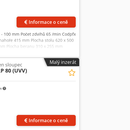
Informace o ceně
 8 - 100 mm Počet zdvihů 65 /min Codpfx
 nahoře 415 mm Plocha stolu 620 x 500
 mm Plocha beranu 310 x 255 mm
a (ŠxDxV) 1,2 x 1,8 x 2,4 m S motorem,
nuálním nastavením zdvihu, manuálním
Malý inzerát
den sloupec
dvouručním a nožním ovládáním.
P 80 (UVV)
km
Informace o ceně