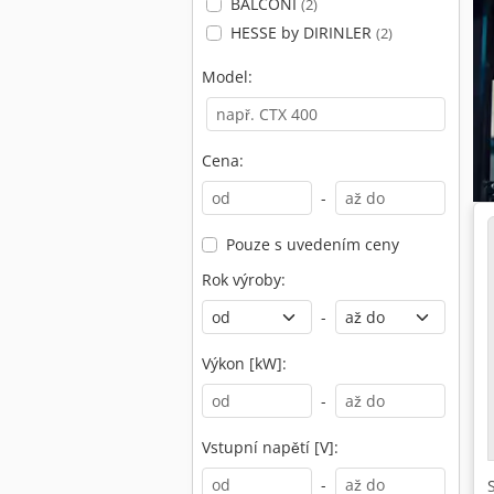
BALCONI
(2)
HESSE by DIRINLER
(2)
Model:
Cena:
-
Pouze s uvedením ceny
Rok výroby:
-
Výkon [kW]:
-
Vstupní napětí [V]:
-