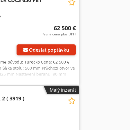
LER
CDCS 630 P81
62 500 €
Pevná cena plus DPH
ků
Odeslat poptávku
Země původu: Turecko Cena: 62 500 €
mm Šířka stolu: 500 mm Průchozí otvor ve
0x325 mm Nastavení beranu: 90 mm
 1 800 mm Šířka: 1 150 mm Výška: 2
na světelnou závorou Manuální
Malý inzerát
Crjdpfx Aaoynna Tevjf
2 ( 3919 )
ý zdvih Ovládání nožním pedálem a
ické centrální mazání Výbava dle
tografie)