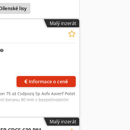
olem, ručním centrálním mazáním,
Dílenské lisy
Malý inzerát
Informace o ceně
ýkon 75 až Csdpozq Sp Aofx Aaverf Počet
vení beranu 80 mm s bezpečnostním
Malý inzerát