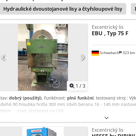
ručním nastavením zdvihu, ručním nastavením beranu, pevným st
Hydraulické dvoustojanové lisy a čtyřsloupové lisy
dvouručním a nožním ovládáním.
Excentrický lis
EBU ,
Typ 75 F
Schwabach
323 km
1
/
3
Stav:
dobrý (použitý)
, Funkčnost:
plně funkční
, testovaný stroj : V
zdvihů 90 hloubka hrdla 300 mm zdvih beranu 16 - 140 mm nasta
štítem , . nový, testovaný na UVV .
Excentrický lis