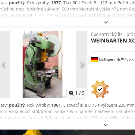
Stav:
použitý
, Rok výroby:
1977
, Tlak 80 t Zdvih 8 - 112 mm Počet 
Průchod mezi bočními stěnami 500 mm Montážní výška 472 mm Roz
otvor ve stole 280 / 315 mm Výška stolu nad podlahou 800 mm Cred
410 mm Nastavení beranu 71 mm Výkon pohonu 13,5 kW Hmotnost 6,1
3,0 m s motor s přepínáním pólů, pneumatickou spojkou/brzdovou 
Excentrický lis - je
jištěním proti přetížení v beranu, ručním nastavováním zdvihu, m
WEINGARTEN
XO
pevným stolem, motorickým centrálním mazáním, dvouručním ovl
Eislingen/Fils
436 
1
/
5
Stav:
použitý
, Rok výroby:
1961
, Lisovací síla 0,75 t Vyložení 230 
/min Vzdálenost stůl/beran, velký zdvih nahoře, nastavení nahoře
Crsdpezrpp Nsfx Aavjf Průchozí otvor ve stole 250 mm Výška stol
rámovými stěnami 310 mm Rozměry beranu 264 x 270 mm Nastaven
kW Hmotnost 3,6 t Prostorové nároky (ŠxDxV) 1,2 x 1,6 x 2,3 m S mot