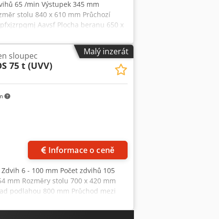
zdvihů 65 /min Výstupek 345 mm
měr stolu 840 x 610 mm Průchozí
pfxjzrpqmj Aavsf Plocha beranu 650 x
0 t Potřebný prostor cca 1,5 x 1,9 x
kombinací (Ortlinghaus), mechanickým
Malý inzerát
den sloupec
otorickým nastavováním beranu,
S 75 t (UVV)
ádáním
km
Informace o ceně
mm Zdvih 6 - 100 mm Počet zdvihů 105
 354 mm Rozměry stolu 700 x 420 mm
u nad podlahou 800 mm Průchod mezi
í beranu 60 mm Příkon pohonu 5,5
orem, třecí spojkou, ručním