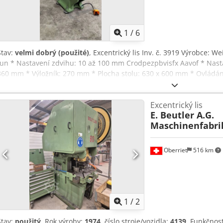
1
/
6
Stav:
velmi dobrý (použité)
, Excentrický lis Inv. č. 3919 Výrobce: W
tun * Nastavení zdvihu: 10 až 100 mm Crodpezpbvisfx Aavof * Nasta
360 mm * Výložník: 270 mm * Plocha stolu: 630 x 600 mm * Ovládání
4500 kg Ve velmi dobrém stavu.
Excentrický lis
E. Beutler A.G.
Maschinenfabri
Oberriet
516 km
1
/
2
Stav:
použitý
, Rok výroby:
1974
, číslo stroje/vozidla:
4139
, Funkčnos