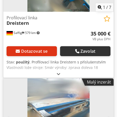
1
/
7
Profilovací linka
Dreistern
35 000 €
Saffig
579 km
VB plus DPH
Dotazovat se
Zavolat
Stav:
použitý
, Profilovací linka Dreistern s příslušenstvím
Vlastnosti lože stroje: Směr výroby: zprava doleva 18
poháněných stanic 1x 9,2 kW stejnosměrný motor
Profilovací stojany, typ 1: Šířka nástroje stojanu: 135 mm
Malý inzerát
Průměr pracovních hřídelí: 30 mm Připojení pracovních
hřídelí: 20 mm s drážkou Pevná spodní hřídel Axiální
nastavení Rozsah nastavení spodní-horní hřídel: 60–100
mm Vzdálenost os: 130 mm Profilovací stojany, typ 2: Šířka
nástroje stojanu: 210 mm Průměr pracovních hřídelí: 30
mm Připojení pracovních hřídelí: 20 mm s drážkou Pevná
spodní hřídel Dedpfx Acoy Sm Sdjzekr Axiální nastavení