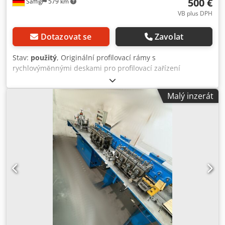
500 €
Saffig
579 km
manual (CZ/EN) Quality certificate
VB plus DPH
Dotazovat se
Zavolat
Stav:
použitý
, Originální profilovací rámy s
rychlovýměnnými deskami pro profilovací zařízení
Dreistern P3.100. Djdpfoy Szgijx Aczokr Vlastnosti
profilovacích rámů: Šířka nástroje rámu: 275 mm Průměr
Malý inzerát
pracovní hřídele: 50 mm Připojení pracovní hřídele: 30 mm
s drážkou Axiální nastavení Rozsah nastavení horní a dolní
hřídele: 80 – 170 mm Dostupné množství: 44 kusů, pevná
spodní hřídel 4 kusy, nastavitelná spodní hřídel Vždy
montováno na desky o 2 nebo 4 prvcích. Uvedená cena
platí za jeden profilovací rám a výměnnou desku.