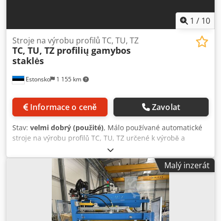
1
/
10
Stroje na výrobu profilů TC, TU, TZ
TC, TU, TZ profilių gamybos
staklės
Estonsko
1 155 km
Informace o ceně
Zavolat
Stav:
velmi dobrý (použité)
, Málo používané automatické
stroje na výrobu profilů TC, TU, TZ určené k výrobě a
válcování profilů TC, TU, TZ až do tloušťky kovu 1,5 mm.
Technická specifikace: Vyrobeno v: Estonsko Nastavitelná
Malý inzerát
výška profilu: 100 – 250 mm Šířka profilu: 50 mm Zahnutý
okraj profilu: 15 mm Minimální tloušťka válcovaného
plechu: 1 mm Maximální tloušťka válcovaného plechu: 1,5
mm Vzdálenost mezi válci: 300 mm Rozměry stroje: 900 x
4000 mm Stroj není vybaven gilotinou ani perforačními
válci. Ovládání je jednoduché, dvěma tlačítky. Pokud