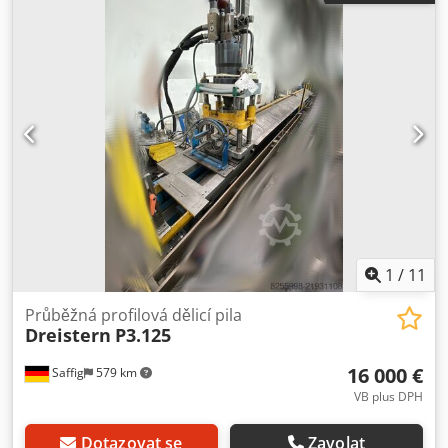
vložky, ale v případě potřeby je lze znovu vyrobit. Djdpfx
Aoy Sxx Aoczokr Cena za kus.
1
/
11
Průběžná profilová dělicí pila
Dreistern
P3.125
16 000 €
Saffig
579 km
VB plus DPH
Dotazovat se
Zavolat