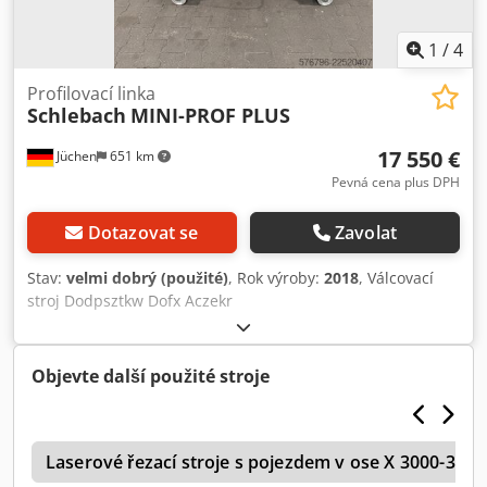
1
/
4
Profilovací linka
Schlebach
MINI-PROF PLUS
17 550 €
Jüchen
651 km
Pevná cena plus DPH
Dotazovat se
Zavolat
Stav:
velmi dobrý (použité)
, Rok výroby:
2018
, Válcovací
stroj Dodpsztkw Dofx Aczekr
Objevte další použité stroje
5
Laserové řezací stroje s pojezdem v ose X 3000-39