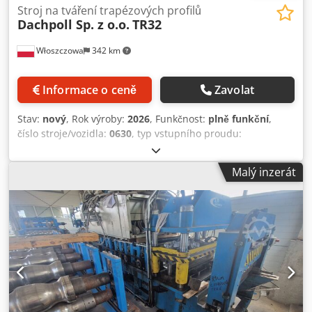
Stroj na tváření trapézových profilů
Dachpoll Sp. z o.o.
TR32
Włoszczowa
342 km
Informace o ceně
Zavolat
Stav:
nový
, Rok výroby:
2026
, Funkčnost:
plně funkční
,
číslo stroje/vozidla:
0630
, typ vstupního proudu:
trojfázový
, vstupní napětí:
400 V
, hmotnost svitku:
6 000
kg
, celková hmotnost:
12 000 kg
, Stroj je k dispozici ihned.
Malý inzerát
Nabízíme nový trapezový ohýbací stroj TR32. Stroj je nový a
připravený k vyzvednutí. Typ: TR32 Rok výroby: 2026
Sériové číslo: 0630 Hmotnost: 12 000 kg Maximální výkon:
12 kW Napájecí napětí: 3x400 V Napájecí frekvence: (50–60)
Hz STROJ OBSAHUJE: - Elektrický odvíjecí stroj s manuálním
uvolňováním napětí, manuálně ovládaný, kapacita Q=6 000
kg; - Podávací zařízení pro plech s kruhovými (rotačními)
noži - Profilovací jednotka Dksdpfx Aezl A I Sjczsr -
Elektromechanická gilotina - Stohovač plechu o délce 6
metrů + transportní vozík o délce 6 metrů - Řídicí skříň -