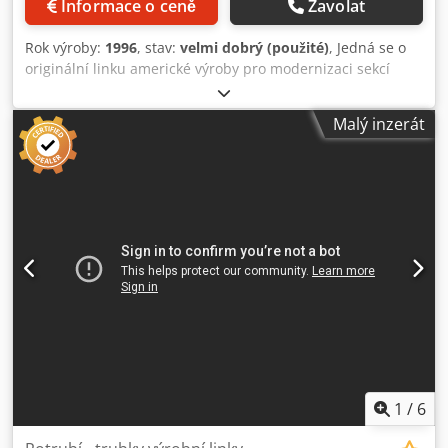
Informace o ceně
Zavolat
Rok výroby:
1996
, stav:
velmi dobrý (použité)
, Jedná se o
originální linku americké výroby pro modernizaci sekcí
válců pro tažení profilů. Linka americké výroby má desku a
obrovské množství přídavných válců pro tažení trubek! -
Malý inzerát
Rok výroby - 1996 - Linka používá pulzní svařování TIG pro
ofukování argonem a lze ji modernizovat laserem a
odporově. - Elektrické spotřebiče 30 kW. - Profily - nerezové
profily elipsa, D profily, šestihranné, čtvercové a
obdélníkové trubky. - V profilech všech rozměrů od šířky
plechu 125 mm a tloušťky 1 až 2,5 mm. - Rychlost - 30-90
m/h - Řezací jednotka - příčný řez ručně nebo pásovou
pilou. Dkedpfx Aeh Ni Dueczjr - Délka linky 12 až 15 metrů.
1
/
6