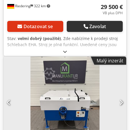
29 500 €
Riedering
322 km
VB plus DPH
Dotazovat se
Zavolat
Stav:
velmi dobrý (použité)
, Zde nabízíme k prodeji stroj
Schlebach EHA. Stroj je plně funkční. Uvedené ceny jsou
bez DPH. Možnost dodání. Ke stroji obdržíte fakturu s
vyčíslenou DPH. Dkodpfxjzq R E Ne Aczor
Malý inzerát