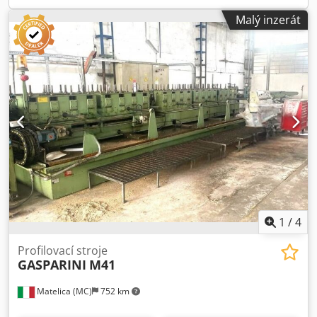
Malý inzerát
1
/
4
Profilovací stroje
GASPARINI
M41
Matelica (MC)
752 km