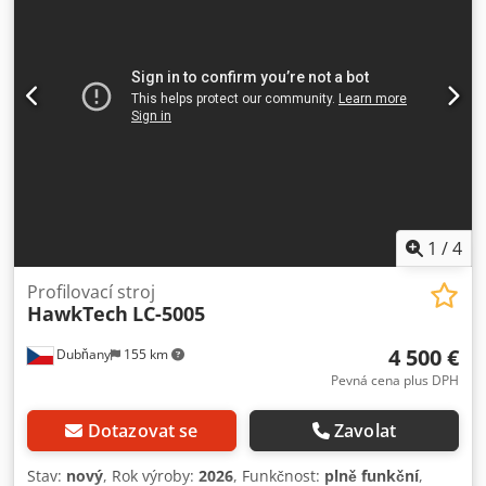
linka fungovala bez problémů a byla pravidelně udržována.
Dedozmzhmjpfx Aczskr Nabízíme dva kompletní systémy
pro válcování profilů, které lze zakoupit jednotlivě nebo
jako celek. Výrobce: SAMESOR Rok výroby: 1998 SÉRIOVÉ
ČÍSLO: TEL-178600-558-98 Výrobce: AJV-MACHINE Rok
výroby: 2006 SÉRIOVÉ ČÍSLO: AJV24/1100-169
1
/
4
Profilovací stroj
HawkTech
LC-5005
4 500 €
Dubňany
155 km
Pevná cena plus DPH
Dotazovat se
Zavolat
Stav:
nový
, Rok výroby:
2026
, Funkčnost:
plně funkční
,