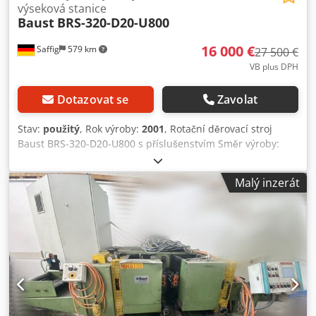
výseková stanice
Baust
BRS-320-D20-U800
16 000 €
Saffig
579 km
27 500 €
VB plus DPH
Dotazovat se
Zavolat
Stav:
použitý
, Rok výroby:
2001
, Rotační děrovací stroj
Baust BRS-320-D20-U800 s příslušenstvím Směr výroby:
zprava doleva Vstupní koš pro pás s vedením pásu
Poháněné podávání, spodní válec poháněný Horní válec
Malý inzerát
nastavitelný ručně Vnitřní boční vedení pásu 2 rotační
děrovací moduly s výsuvnými vozíky, mnoho možností
nastavení 4 rotační děrovací jednotky na výměnu Výstupní
koš pro pás Dopravník na odpad Kolečka pro posunutí
stroje mimo výrobní linku Ochranné kryty s
bezpečnostními zámky Se děrovacími nástroji S řízením a
ovládacím pultem S elektrickou dokumentací S originální
dokumentací Všechny konektory na Hartingových
zásuvkách Na stroji byly děrovány C-profily a montážní lišty