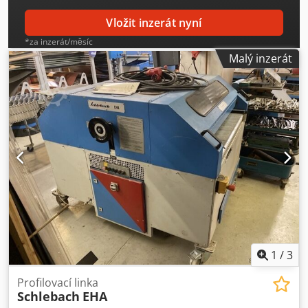
Vložit inzerát nyní
*za inzerát/měsíc
Malý inzerát
1
/
3
Profilovací linka
Schlebach
EHA