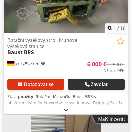
z plechu o síle 2-3 mm. Až do demontáže ve výrobě u
zákazníka stroj pracoval bezchybně. Při integraci do
stávající profilovací linky či jiné technologie Vám rádi
pomůžeme. Djdpfxoy Szlxj Aczskr
1
/
10
Rotační výsekový stroj, kruhová
výseková stanice
Baust
BRS
6 000 €
Saffig
579 km
12 500 €
VB plus DPH
Dotazovat se
Zavolat
Stav:
použitý
, Rotační děrovačka Baust BRS s
příslušenstvím Směr výroby: zleva doprava Dkjdpey Syivjfx
Aczsr Koš pro vstup pásu s vedením pásu Poháněný
podavač, spodní válec poháněný Horní válec ručně
Malý inzerát
nastavovatelný Vnitřní boční vedení pásu 2 rotační
děrovačky, mnoho možností nastavení Koš pro výstup pásu