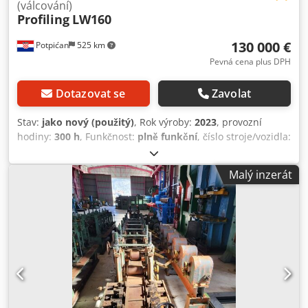
(válcování)
Profiling
LW160
130 000 €
Potpićan
525 km
Pevná cena plus DPH
Dotazovat se
Zavolat
Stav:
jako nový (použitý)
, Rok výroby:
2023
, provozní
hodiny:
300 h
, Funkčnost:
plně funkční
, číslo stroje/vozidla:
2022LW160
, Vysokorychlostní profilovací linka na tváření za
studena. Vybavena nástroji pro výrobu kovových profilů
Malý inzerát
značek GELAN a SCHÜCO, používaných při výrobě PVC
rámů oken. Rychlost stroje až 55 m/min při výrobě profilů o
délce 6 m. Maximální tloušťka zpracovávaného materiálu
činí 2,5 mm. Průměr horního a dolního hřídele je 60 mm,
vzdálenost mezi rámy 360 mm. Samostatná převodovka pro
každou stanici poháněná dvěma kardany. Horní a dolní
hřídel poháněny na každé stanici. Celkem 15 pracovních
stanic + dvě rovnací stanice (turecké hlavy). Všechny tvářecí
válce mají povrchovou tvrdost 62 HRC. Rovněž všechny