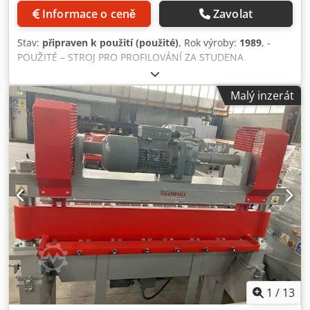
Informace o ceně
Zavolat
Stav:
připraven k použití (použité)
, Rok výroby:
1989
, -
POUŽITÉ – STROJ PRO PROFILOVÁNÍ ZA STUDENA
Dkodjzqwf Nepfx Aczsr POČET STANIC: 20 HMOTNOST: 25
000 kg CELKOVÉ ROZMĚRY: 7300 x 2400 x 1500 mm
Malý inzerát
POZNÁMKA: PROFIL: ŠÍŘKA OD 85 mm DO 670 mm; DÉLKA
OD 2000 DO 5000 mm; TLOUŠŤKA OD 0,6 DO 1,5 mm,
AUTOMATICKÝ PROCES; 5 ČTYŘSTUPŇOVÝCH HLAV;
PROFILOVACÍ LINKA PRO VÝROBU KABELOVÝCH ŽLABŮ A
KRYTŮ KABELOVÝCH TRAS; VYBAVENO
VLOŽOVACÍMI/VYKLÁDACÍMI VÁLCOVÝMI DOPRAVNÍKY.
1
/
13