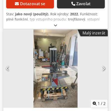
Dotazovat se
Zavolat
Stav:
jako nový (použitý)
, Rok výroby:
2022
, Funkčnost:
plně funkční
, typ vstupního proudu:
trojfázový
, vstupní
napětí:
380 V
, výkon:
56 kW (76,14 k)
, hmotnost svitku:
10 000 kg
, Na prodej je vysoce výkonná profilovací linka
Malý inzerát
(válcovací stroj) T153 pro výrobu plechových profilů (153
mm). Rok výroby: 2022 Stav: Perfektní (prakticky nové
zařízení). Stroj prošel pouze minimálním záběhem –
zpracoval maximálně 50 tun materiálu. Hlavní výhoda:
Linka je kompletně nastavená, zapojená a připravená k
okamžitému vyzkoušení. Nemusíte čekat měsíce na dodání
z továrny ani utrácet velké finanční prostředky za uvádění
do provozu a ladění. Zařízení je připraveno k integraci do
vaší výroby ihned! ⚙️ Technické parametry: Tloušťka
zpracovávaného kovu: 0,7 – 1,5 mm Rychlost linky: 8 – 12
m/min (vysoká produktivita) Dsdpfx Aoy Uzzfoczokr Hlavní
motor: Výkonný pohon 18 kW × 2 Motor hydraulické
stanice: 5,5 kW Celkové rozměry linky: Délka 50 m × Šířka 2
m × Výška 1,2 m 📦 Kompletní sestava linky: - Odvíječ
1
/
2
svitků: Určen pro těžké svitky do 10 tun, výkon motoru – 11