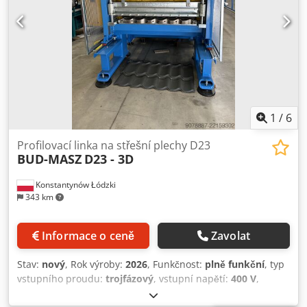
budete mít další dotazy, rádi na ně odpovíme. Dksdpfox Sx
R Sox Aczjr
1
/
6
Profilovací linka na střešní plechy D23
BUD-MASZ
D23 - 3D
Konstantynów Łódzki
343 km
Informace o ceně
Zavolat
Stav:
nový
, Rok výroby:
2026
, Funkčnost:
plně funkční
, typ
vstupního proudu:
trojfázový
, vstupní napětí:
400 V
,
výkon:
24 kW (32,63 k)
, hmotnost svitku:
10 000 kg
, celková