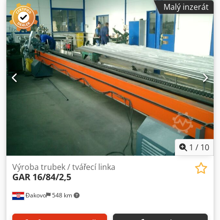
hmotnost:
12 000 kg
, Stroj k okamžitému odběru. Nabízíme
Malý inzerát
nový stroj na profilování střešní taškové krytiny D23, 3D
gilotina. Stroj je nový, připravený k odběru. Typ: D23 Rok
výroby: 2026 Sériové číslo: 2502242007 Dedozfi Thjpfx
Aczskr Hmotnost: 12 000 kg Maximální výkon: 24 kW
Napájecí napětí: 3x400 V Kmitočet napájení: (50÷60) Hz
Součásti stroje: Hydraulické odvíjecí zařízení 10 t + křížový
vozík 10 t; Zavádění plechu s kruhovými nůžkami;
Profilovací sekce; Hydraulický lis na lisování; 3D tvarovací
gilotina pro stříhání; Odběrný stůl na plechy 5 m +
manipulační vozík; Ovládací rozvaděč. V případě dotazů
nebo požadavku na další informace nás prosím kontaktujte
písemně nebo telefonicky.
1
/
10
Výroba trubek / tvářecí linka
GAR
16/84/2,5
Đakovo
548 km