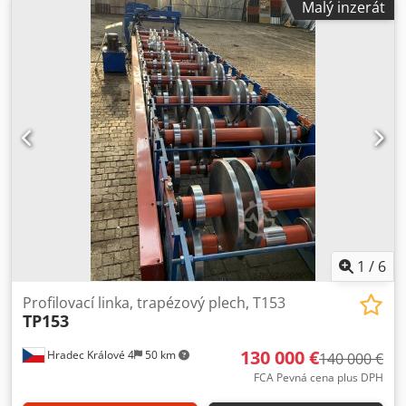
Malý inzerát
mm, šířka nástroje, rám typ 1: 135 mm, rozteč os typ 1: 130
mm, nastavovací rozsah typ 1: 60 mm – 100 mm, šířka
nástroje, rám typ 2: 210 mm, rozteč os typ 2: 260 mm,
nastavovací rozsah typ 2: 80 mm – 130 mm, řídicí systém:
Siemens SIMATIC HMI. Převodovka je generálně
repasovaná. Prohlídka je možná po dohodě. Dksdpfx
Acszta Edszor
1
/
6
Profilovací linka, trapézový plech, T153
TP153
130 000 €
Hradec Králové 4
50 km
140 000 €
FCA Pevná cena plus DPH