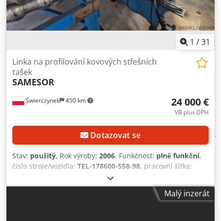
Bezpečnostní kryty Pokud máte nějaké dotazy nebo
potřebujete další informace, zašlete nám zprávu nebo nám
zavolejte.
1
/
31
Linka na profilování kovových střešních
tašek
SAMESOR
24 000 €
Świerczynek
450 km
VB plus DPH
Dotazovat se
Stav:
použitý
, Rok výroby:
2006
, Funkčnost:
plně funkční
,
číslo stroje/vozidla:
TEL-178600-558-98
, pracovní šířka:
1 250 mm
, Výrobní linka byla plně funkční, dokud nebyla
demontována. Z provozu byla vyřazena výhradně kvůli
Malý inzerát
modernizaci výroby / změně výrobní technologie. Stroj je v
současné době demontován a připravován na přepravu,
proto není možné provést živou ukázku. Před demontáží