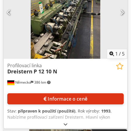
1
/
5
Profilovací linka
Dreistern
P 12 10 N
Německo
386 km
Informace o ceně
Stav:
připraven k použití (použité)
, Rok výroby:
1993
,
Nabízíme profilovací zařízení Dreistern. Hlavní výkon
pohonu: 9,2 kW, směr výroby: zprava doleva, průměr
pracovní hřídele: 30 mm, připojení pracovní hřídele: 20