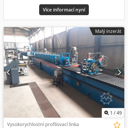
Více informací nyní
Malý inzerát
1
/
49
Vysokorychlostní profilovací linka