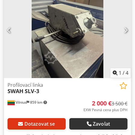
Dopravník na odpad Pojízdné kolo pro odsunutí stroje z
linky Ochranné kryty s bezpečnostními zámky Se střižnými
nástroji S řízením a ovládacím panelem S elektrickou
dokumentací Na stroji byly děrovány C-profily a DIN lišty z
2mm plechu. Až do demontáže u zákazníka byl stroj v
bezvadném provozu. Rádi Vám pomůžeme s integrací
stroje do stávající profilovací linky nebo jiného zařízení.
1
/
4
Profilovací linka
SWAH
SLV-3
2 000 €
Vilnius
859 km
3 500 €
EXW Pevná cena plus DPH
Dotazovat se
Zavolat