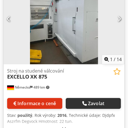
1
/
14
Stroj na studené válcování
EXCELLO
XK 875
Německo
489 km
Informace o ceně
Zavolat
Stav:
použitý
, Rok výroby:
2016
, Technické údaje: Djdpfx
Aszrfm Degvock Hmotnost: 22 tun.