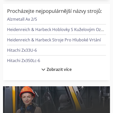
Procházejte nejpopulárnější názvy strojů:
Alzmetall Ax 2/S
Heidenreich & Harbeck Hoblovky S Kuželovým Ozubením
Heidenreich & Harbeck Stroje Pro Hluboké Vrtání
Hitachi Zx33U-6
Hitachi Zx350Lc-6
Zobrazit více
Hitachi Zx38U-6
Kasto Kastoverto A 2
Kasto Kastowa C 7
Lagun L 1400
Lagun L 1600