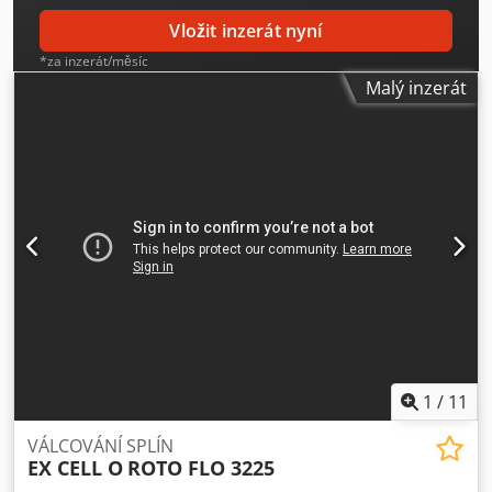
stroje pro řezání ozubených kol vždy v nabídce.
mezitímního prodeje vyhrazena!
Vložit inzerát nyní
*za inzerát/měsíc
Malý inzerát
1
/
11
VÁLCOVÁNÍ SPLÍN
EX CELL O
ROTO FLO 3225