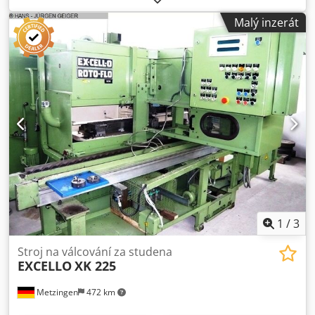
Malý inzerát
1
/
3
Stroj na válcování za studena
EXCELLO
XK 225
Metzingen
472 km