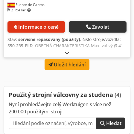
Fuente de Cantos
2 154 km
Informace o ceně
Zavolat
Stav:
servisně repasovaný (použitý)
, číslo stroje/vozidla:
550-235-ELD
, OBECNÁ CHARAKTERISTIKA Max. valivý Ø 41
mm Max. rozsah modulu/min. 1,5 / 0,39 Max. šířka
válcování 92 mm Max. posuv nástroje 760 mm Max. délka
Uložit hledání
stojanu 610 mm Dcedpfx Asd Nw Ttogvsk Max. rozteč
průměrů 20/40-32/64/min. Výrobní číslo 550-235-ELD
ELEKTRICKÉ VLASTNOSTI Výkon hlavního motoru 15 hp
Použitý strojní válcovny za studena
(4)
Nyní prohledávejte celý Werktuigen s více než
200 000 použitými stroji.
Hledat