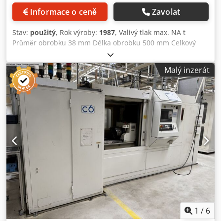
Informace o ceně
Zavolat
Stav:
použitý
, Rok výroby:
1987
, Valivý tlak max. NA t
Průměr obrobku 38 mm Délka obrobku 500 mm Celkový
potřebný výkon 24 kW Hmotnost stroje cca 10 tun Potřeba
místa cca m Max. Zdvih nástrojových suportů nahoře/dole
Malý inzerát
760 mm Max. Max. délka stojanu cca 610 mm Délka
obrobku mezi středy cca 500 mm Max. šířka ozubení/šířka
profilu 92 mm Max. průměr obrobku 38 mm Hydraulický
zdvih koníka na konzole cca 500 mm Rozsah modulů od/do
0,3 do 1,3 modulu Celkový pohon cca 24 kW - 380 V - 50 Hz
Celková hmotnost cca 10 000 kg Příslušenství / speciální
vybavení: " Podavač obrobků KBH paralelně se strojem,
aktuálně nastavený pro podávání a vyprazdňování obrobků
ve tvaru hřídele o průměru cca 16 Ø x 200 mm s
hranolovým dopravním pásem a zvedací stanicí pro 2
hřídele (surový/dokončený díl) v oblasti upínacích svěráků,
jakož i se zařízením pro kontrolu polohy obrobku. "
Původně bylo vnější ozubení (Zz = 25) odvalováno na tzv.
planetových nosičích (Auto), Ø cca 32 mm x 14 mm
1
/
6
dlouhých, obrobek Ø cca 80 x 80 mm dlouhý. " Různé