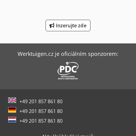
Volvo L 90
Weinbrenner Tsv 6/3050
Inzerujte zde
Wurster & Dietz Stroje Na Výrobu Palet
Ziersch & Baltrusch Brusky Na Plocho Vertikální Brusky
Werktuigen.cz je oficiálním sponzorem:
+49 201 857 861 80
+49 201 857 861 80
+49 201 857 861 80