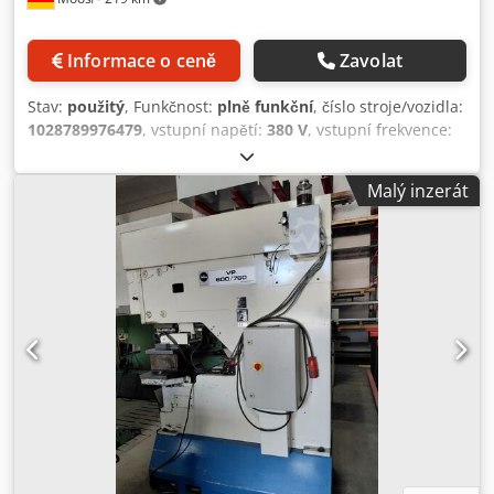
Informace o ceně
Zavolat
Stav:
použitý
, Funkčnost:
plně funkční
, číslo stroje/vozidla:
1028789976479
, vstupní napětí:
380 V
, vstupní frekvence:
50 Hz
, použitý Muhr & Bender Crjdpfx Acjy Tip Ijfsf cena
dohodou
Malý inzerát