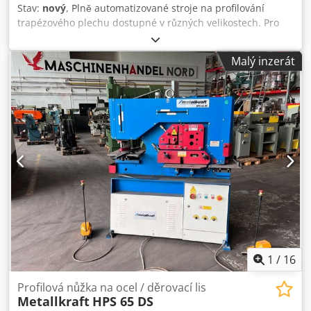
Stav:
nový
, Plně automatizované stroje na profilování
trapézového plechu dostupné v různých velikostech. Pro
bližší informace a technickou dokumentaci nás prosím
kontaktujte. Cedpfeyr Nkbjx Acferf
Malý inzerát
1
/
16
Profilová nůžka na ocel / děrovací lis
Metallkraft
HPS 65 DS